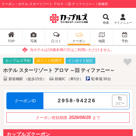
クーポン：ホテル スターリゾート アロマ ～旧 ティファニー～ / 前橋市
検索
マイメニュー
TOP
写真
口コミ
クーポン
地図
予約
当ホテルは18歳未満の方はご利用いただけません。
カップルズ予約
ポイント利用可
インボイス対応
ホテル スターリゾート アロマ ～旧 ティファニー～
新前橋駅 （徒歩15分）
前橋IC （車5分）
駐車場:30台
2958-94226
クーポンID
コピー
2026/08/28
クーポン有効期限
まで
カップルズクーポン