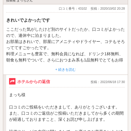
投稿者:まっちさん
口コミ番号：43102
投稿：2020/10/02 20:28
きれいでよかったです
ここだった気がしたけど別のサイトだったか、口コミがよかった
ので、連休中に泊まりました。
お部屋はきれいで、部屋にアメニティやドライヤー、コテもそろ
っててすごかったです。
料理メニューも豊富で、無料会員になれば、ドリンク1杯無料、
朝食も無料でついて、さらにおつまみ系も1品無料でとてもお得
です。
+ 続きを読む
料理も特別美味しいということはありませんが、普通に美味しか
ったです。
ホテルからの返信
投稿：2022/06/18 17:30
残念だったのは、ゲームやコスプレが全て貸し出し中になってて
まっち様
使えなかったことくらいです。
お風呂にテレビやジャグジーもついててよかったです！
口コミのご投稿をいただきまして、ありがとうございます。
また、口コミのご返信がご投稿いただきましてから多くの期間
が経過しておりますこと、深くお詫び申し上げます。