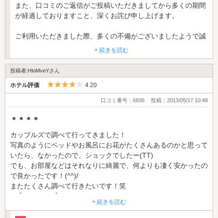
また、口コミのご返信がご投稿いただきましてから多くの期間
が経過しておりますこと、深くお詫び申し上げます。
ここをチョイスしたことにあり得ないと思い、さよならしました
ー♪
ご利用いただきました際、多くの不備がございましたようで誠
に申し訳ございませんでした。
+ 続きを読む
お客様からのご意見を真摯に受け止め、ご安心して快適にお過
ごしいただけますよう、清掃・サービスの改善を行い向上に努
投稿者:HloMveYさん
めてまいります。
5つ星のうち4
ホテル評価
4.20
ホテル COCO安中 支配人
口コミ番号：6836
投稿：2013/05/17 10:48
＊＊＊＊
カップルズで調べて行ってきました！
写真のようにベッドやお風呂にお花がたくさんあるのかと思って
いたら、なかったので、ショックでしたー(TT)
でも、お部屋などはそれなりに綺麗で、何よりも凄く安かったの
で良かったです！(^^)/
またたくさん調べて行きたいです！笑
｡+.ﾟヽ(o´∀｀)ﾉﾟ.+｡
+ 続きを読む