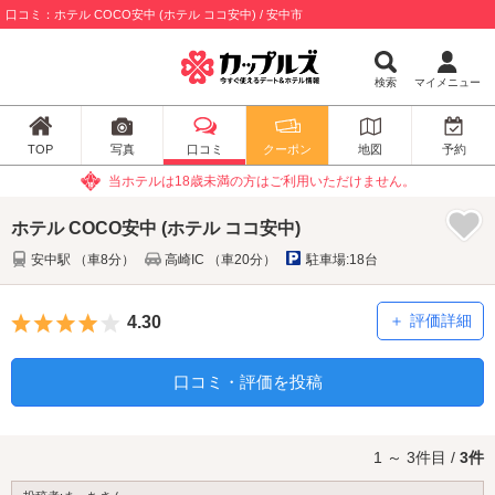
口コミ：ホテル COCO安中 (ホテル ココ安中) / 安中市
検索
マイメニュー
TOP
写真
口コミ
クーポン
地図
予約
当ホテルは18歳未満の方はご利用いただけません。
ホテル COCO安中 (ホテル ココ安中)
安中駅 （車8分）
高崎IC （車20分）
駐車場:18台
5つ星のうち4
評価詳細
4.30
口コミ・評価を投稿
1 ～ 3件目 /
3件