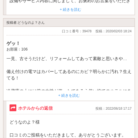
設備やサービス内容に関しまして、お褒めのお言葉をいただき
ありがとうございます。
+ 続きを読む
スタッフ共々大変励みになります。
投稿者:どうなのよ？さん
レンタル品のお貸し出しに関しまして、お客様のご希望に添え
口コミ番号：39478
投稿：2020/02/03 18:24
ずに大変申し訳ございませんでした。
現在コスプレレンタルは管理の観点より、一度サービスを止め
ゲッ！
させていただいております。
お部屋：106
サービス内容を改めて見直し、お客様により一層快適にお楽し
一見、古そうだけど、リフォームしてあって素敵と思いきや…
みいただけますよう改善をしてまいります。
サービス内容をリニューアルした際はHPにUPさせていただき
備え付けの電マはカバーしてあるのにカビ？明らかに汚れ？生え
ます。
てる！
リニューアル内容をHPでご確認いただけた際は、是非ご利用
冷蔵庫の上には前の女性が使ったであろう使い捨てのホテルにあ
いただけましたら幸いでございます。
+ 続きを読む
る髪留め。
ホテル COCO安中 支配人
ホテルからの返信
投稿：2022/06/18 17:17
玩具の自販機は一番高いの以外空っぽ！
どうなのよ？様
メニューは殆どが取り扱ってないし、口にする物激マズ！
口コミのご投稿をいただきまして、ありがとうございます。
今、男性に送ってもらって帰宅。