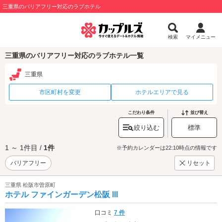
三重県のバリアフリー対応のラブホテル
検索
マイメニュー
三重県のバリアフリー対応のラブホテル一覧
三重県
市区町村を変更
ホテルエリアで見る
こだわり条件
並び替え
絞り込む
標準
1 ～ 1件目 /
1件
※予約カレンダーは22:10時点の情報です
バリアフリー
リセット
三重県 松阪市曽原町
ホテル ファインガーデン松阪 III
口コミ
7 件