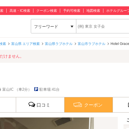
索
高速・IC検索
クーポン検索
予約可検索
地図検索
ホテルグルー
フリーワード
検索
富山県 エリア検索
富山県ラブホテル
富山市ラブホテル
Hotel Grac
ただけません。
富山IC （車2分）
駐車場:41台
口コミ
クーポン