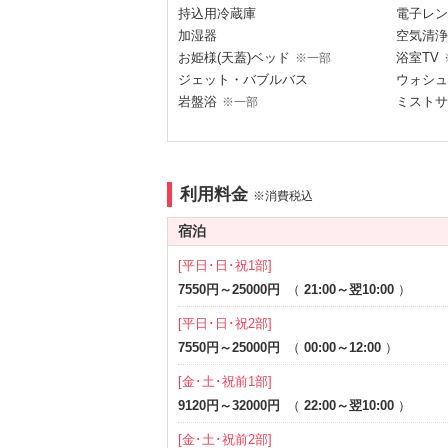
持込用冷蔵庫
電子レン
加湿器
空気清浄
お姫様(天蓋)ベッド
浴室TV
※一部
ジェット・バブルバス
ウォシュ
岩盤浴
ミストサ
※一部
音響・映像・通信
カラオケ
VOD
Wi-Fi
Androi
利用料金
※消費税込
アメニティ
宿泊
セレクトシャンプー
カールド
[平日･日･祝1部]
コスプレ
※一部
7550円～25000円
（
21:00～翌10:00
）
部屋タイプ
[平日･日･祝2部]
テラス
バリアフ
※一部
7550円～25000円
（
00:00～12:00
）
1名利用可
[金･土･祝前1部]
サービス
9120円～32000円
（
22:00～翌10:00
）
ルームサービス
[金･土･祝前2部]