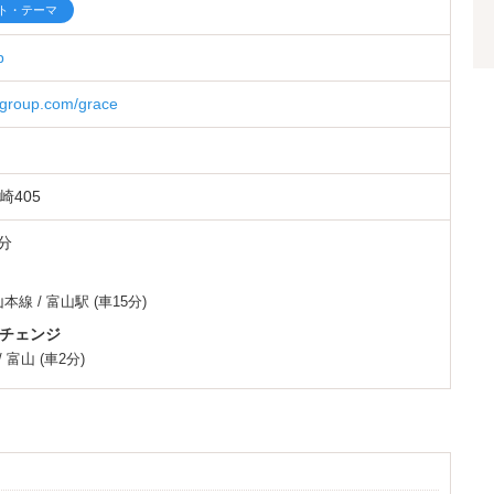
ト・テーマ
p
s-group.com/grace
405
7分
山本線
/
富山駅
(車15分)
チェンジ
/
富山
(車2分)