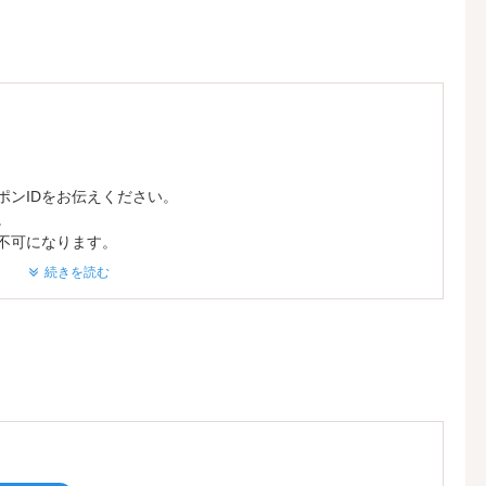
ポンIDをお伝えください。
。
不可になります。
続きを読む
ープ。すべてのお客様に満足していただくサービスを心掛けてお
Fになるお得なメンバーズカードなどもございますので是非ご利