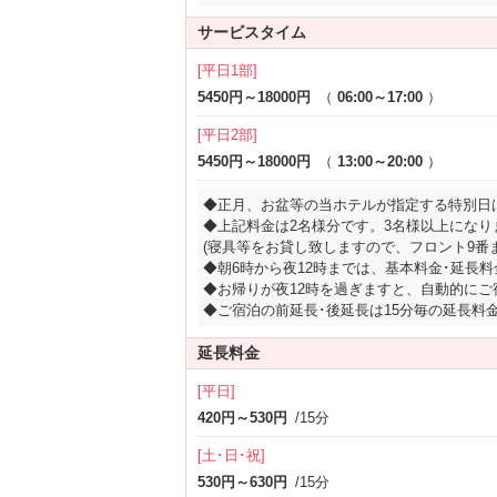
サービスタイム
[平日1部]
5450円～18000円
（
06:00～17:00
）
[平日2部]
5450円～18000円
（
13:00～20:00
）
◆正月、お盆等の当ホテルが指定する特別日
◆上記料金は2名様分です。3名様以上になり
(寝具等をお貸し致しますので、フロント9番
◆朝6時から夜12時までは、基本料金･延長
◆お帰りが夜12時を過ぎますと、自動的に
◆ご宿泊の前延長･後延長は15分毎の延長料
延長料金
[平日]
420円～530円
/15分
[土･日･祝]
530円～630円
/15分