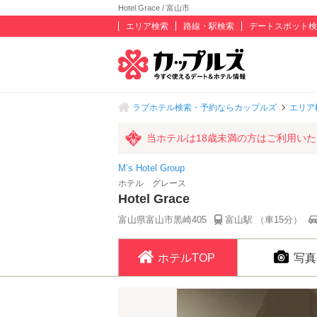
Hotel Grace / 富山市
エリア検索
路線・駅検索
デートスポット検
ラブホテル検索・予約ならカップルズ
エリア
当ホテルは18歳未満の方はご利用い
M’s Hotel Group
ホテル グレース
Hotel Grace
富山県富山市黒崎405
富山駅 （車15分）
ホテルTOP
写真