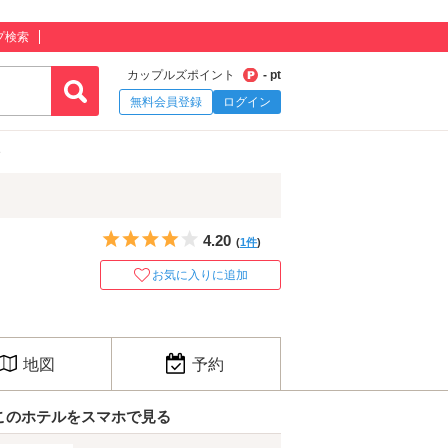
プ検索
カップルズポイント
- pt
無料会員登録
ログイン
e
5つ星のうち4
4.20
(
1件
)
お気に入りに追加
地図
予約
このホテルをスマホで見る