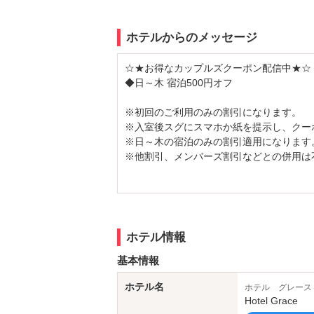
ホテルからのメッセージ
☆★お得なカップルズクーポン配信中★☆
◆日～木 宿泊500円オフ
※初回のご利用のみの割引になります。
※入室後スグにスマホか紙を提示し、クー
※日～木の宿泊のみの割引適用になります
※他割引、メンバーズ割引などとの併用は
富山県内で5店舗展開しているホテルグル
ります。5店舗共通で使える最大20％OF
用くださいませ。
ホテル情報
基本情報
ホテル名
ホテル グレース
Hotel Grace