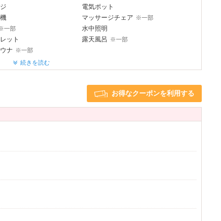
ジ
電気ポット
機
マッサージチェア
※一部
水中照明
※一部
レット
露天風呂
※一部
ウナ
※一部
続きを読む
TVゲーム
※一部
d充電器
iPhone充電器
※一部
※一部
お得なクーポンを利用する
ライヤー
ヘアアイロン
※一部
リー
3名以上利用可
※一部