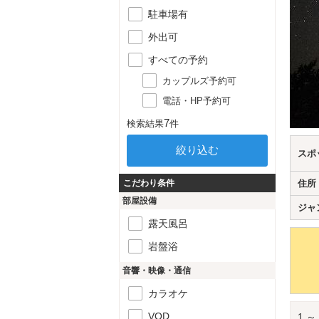
駐車場有
外出可
すべての予約
カップルズ予約可
電話・HP予約可
7
検索結果
件
スポ
こだわり条件
住所
部屋設備
ジャ
露天風呂
岩盤浴
音響・映像・通信
カラオケ
VOD
1 ～