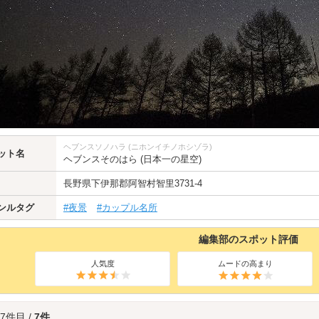
ヘブンスソノハラ (ニホンイチノホシゾラ)
ット名
ヘブンスそのはら (日本一の星空)
長野県
下伊那郡阿智村智里3731-4
ンルタグ
#夜景
#カップル名所
編集部のスポット評価
人気度
ムードの高まり
 7件目 /
7件