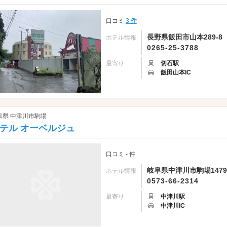
口コミ
3 件
長野県飯田市山本289-8
ホテル情報
0265-25-3788
最寄り
切石駅
飯田山本IC
阜県 中津川市駒場
テル オーベルジュ
口コミ - 件
岐阜県中津川市駒場1479-
ホテル情報
0573-66-2314
最寄り
中津川駅
中津川IC