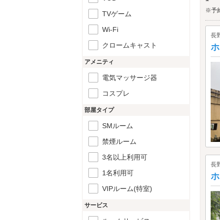
※予
TVゲーム
Wi-Fi
長
クロームキャスト
ホ
アメニティ
電気マッサージ器
コスプレ
部屋タイプ
SMルーム
禁煙ルーム
3名以上利用可
長
1名利用可
ホ
VIPルーム(特室)
サービス