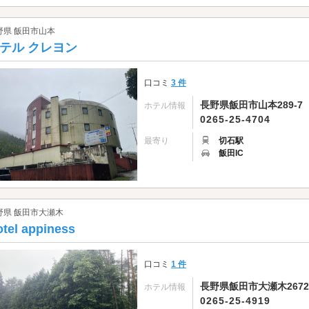
野県 飯田市山本
テル クレヨン
口コミ
3 件
長野県飯田市山本289-7
ホテル情報
0265-25-4704
最寄り
切石駅
飯田IC
野県 飯田市大瀬木
tel appiness
口コミ
1 件
長野県飯田市大瀬木2672
ホテル情報
0265-25-4919