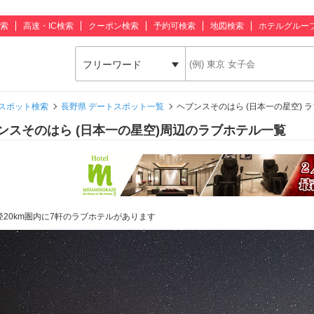
索
高速・IC検索
クーポン検索
予約可検索
地図検索
ホテルグルー
フリーワード
スポット検索
長野県 デートスポット一覧
ヘブンスそのはら (日本一の星空) 
ンスそのはら (日本一の星空)周辺のラブホテル一覧
径20km圏内に7軒のラブホテルがあります