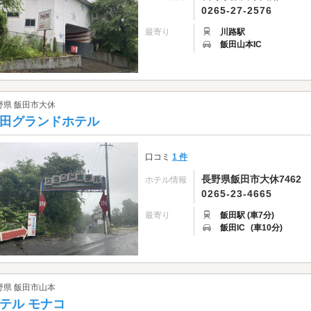
0265-27-2576
最寄り
川路駅
飯田山本IC
野県 飯田市大休
田グランドホテル
口コミ
1 件
長野県飯田市大休7462
ホテル情報
0265-23-4665
最寄り
飯田駅 (車7分)
飯田IC
(車10分)
野県 飯田市山本
テル モナコ