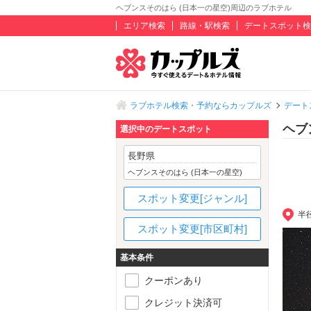
ヘブンスそのはら (日本一の星空)周辺のラブホテル
エリア検索
路線・駅検索
デートスポット検
ラブホテル検索・予約ならカップルズ
デート
ヘブ
選択中のデートスポット
長野県
ヘブンスそのはら (日本一の星空)
スポット変更[ジャンル]
半
スポット変更[市区町村]
基本条件
クーポンあり
クレジット決済可