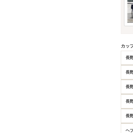
カッ
長
長
長
長
長
ヘ