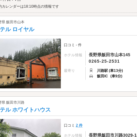
約カレンダーは18:10時点の情報です
野県 飯田市山本
テル ロイヤル
口コミ - 件
長野県飯田市山本145
ホテル情報
0265-25-2531
最寄り
川路駅 (車13分)
飯田IC
(車9分)
野県 飯田市川路
テル ホワイトハウス
口コミ
2 件
長野県飯田市川路3029-1
ホテル情報