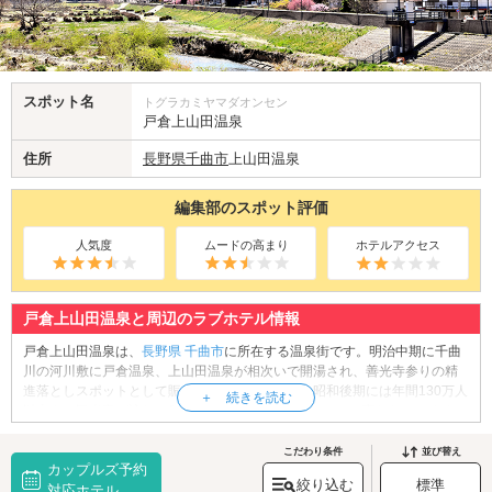
スポット名
トグラカミヤマダオンセン
戸倉上山田温泉
住所
長野県
千曲市
上山田温泉
編集部のスポット評価
人気度
ムードの高まり
ホテルアクセス
戸倉上山田温泉と周辺のラブホテル情報
戸倉上山田温泉は、
長野県
千曲市
に所在する温泉街です。明治中期に千曲
川の河川敷に戸倉温泉、上山田温泉が相次いで開湯され、善光寺参りの精
進落としスポットとして賑わいました。最盛期の昭和後期には年間130万人
以上もの観光客が訪れ、300人以上の芸妓が働いていたと言われています。
現在は約50軒のホテル・旅館、約7軒の日帰り専用入浴施設が点在し、およ
そ150人の芸妓が在籍しています。射的場やスナックの立ち並ぶ昔懐かしい
こだわり条件
並び替え
カップルズ予約
街並みを散策してみましょう。そして戸倉上山田温泉といえば「恋しの湯
絞り込む
標準
伝説」の地としても知られるロマンチックな街です。「大正橋」に埋め込
対応ホテル