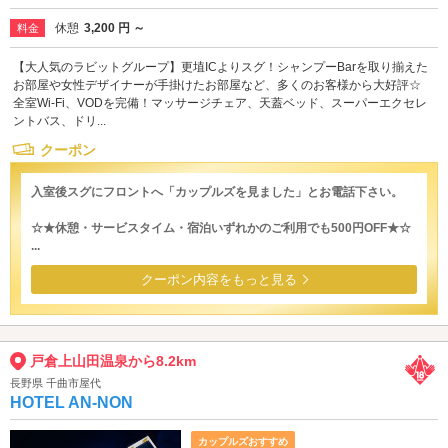
休憩
3,200 円 ～
料金
【大人気のラビットグループ】更埴ICよりスグ！シャンプーBarを取り揃えた
お部屋や女性デザイナーが手掛けたお部屋など、多くのお客様から大好評☆
全室Wi-Fi、VODを完備！マッサージチェア、天蓋ベッド、スーパーエクセレ
ントバス、ドリ...
クーポン
入室後スグにフロントへ「カップルズを見ました」とお電話下さい。
☆★休憩・サービスタイム・宿泊いずれかのご利用でも500円OFF★☆
...
クーポン内容をもっと見る
戸倉上山田温泉から8.2km
長野県 千曲市屋代
HOTEL AN-NON
カップルズおすすめ