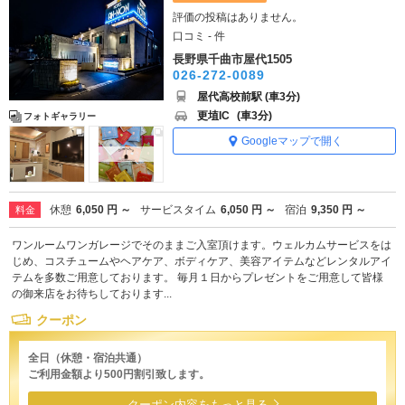
評価の投稿はありません。
口コミ - 件
長野県千曲市屋代1505
026-272-0089
屋代高校前駅 (車3分)
更埴IC
(車3分)
フォトギャラリー
Googleマップで開く
休憩
6,050 円 ～
サービスタイム
6,050 円 ～
宿泊
9,350 円 ～
料金
ワンルームワンガレージでそのままご入室頂けます。ウェルカムサービスをは
じめ、コスチュームやヘアケア、ボディケア、美容アイテムなどレンタルアイ
テムを多数ご用意しております。 毎月１日からプレゼントをご用意して皆様
の御来店をお待ちしております...
クーポン
全日（休憩・宿泊共通）
ご利用金額より500円割引致します。
クーポン内容をもっと見る