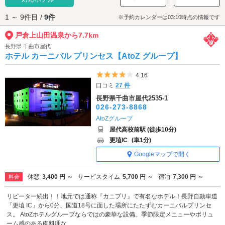
まれた99個の赤い小石を数えてみましょう。
1 ～ 9件目 /
9件
戸倉上山田温泉へは、
千曲・更埴 ・戸倉エリアのラブホテル
からもアクセ
※予約カレンダーは03:10時点の情報です
スが便利です。
戸倉上山田温泉から7.7km
長野県 千曲市屋代
ホテル カーニバル プリンセス【AtoZ グループ】
5つ星のうち4
4.16
口コミ
27 件
長野県千曲市屋代2535-1
026-273-8868
AtoZグループ
屋代高校前駅 (徒歩10分)
更埴IC
(車1分)
Googleマップで開く
休憩
3,400 円 ～
サービスタイム
5,700 円 ～
宿泊
7,300 円 ～
料金
リピーター続出！！地元では通称『カニプリ』で有名なホテル！長野自動車道
「更埴 IC」から0分、国道18号に面した場所にたたずむカーニバルプリンセ
ス。 AtoZホテルグループならではの豪華な設備。季節限定メニューやボリュ
ーム感のある肉料理な...