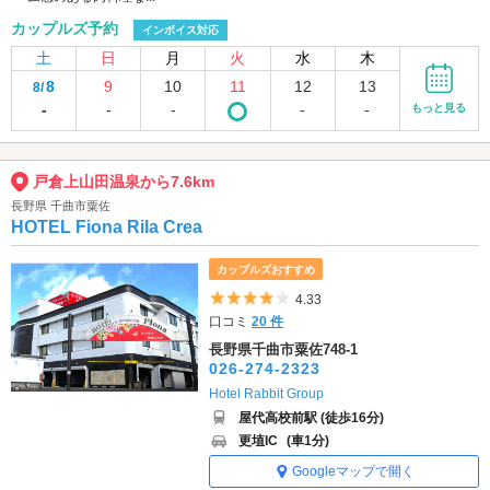
カップルズ予約
インボイス対応
土
日
月
火
水
木
8
9
10
11
12
13
8/
-
-
-
-
-
もっと見る
戸倉上山田温泉から7.6km
長野県 千曲市粟佐
HOTEL Fiona Rila Crea
カップルズおすすめ
5つ星のうち4
4.33
口コミ
20 件
長野県千曲市粟佐748-1
026-274-2323
Hotel Rabbit Group
屋代高校前駅 (徒歩16分)
更埴IC
(車1分)
Googleマップで開く