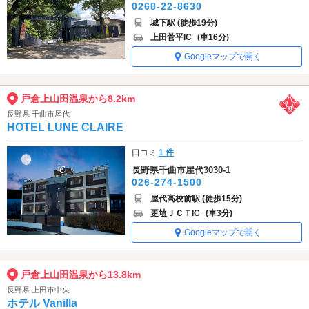
0268-22-8630
城下駅 (徒歩19分)
上田菅平IC
(車16分)
Googleマップで開く
戸倉上山田温泉から8.2km
長野県 千曲市屋代
HOTEL LUNE CLAIRE
口コミ
1 件
長野県千曲市屋代3030-1
026-274-1500
屋代高校前駅 (徒歩15分)
更埴ＪＣＴIC
(車3分)
Googleマップで開く
戸倉上山田温泉から13.8km
長野県 上田市中央
ホテル Vanilla