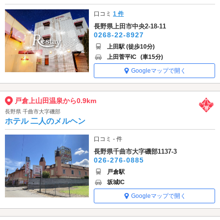
口コミ
1 件
長野県上田市中央2-18-11
0268-22-8927
上田駅 (徒歩10分)
上田菅平IC
(車15分)
Googleマップで開く
戸倉上山田温泉から0.9km
長野県 千曲市大字磯部
ホテル 二人のメルヘン
口コミ - 件
長野県千曲市大字磯部1137-3
026-276-0885
戸倉駅
坂城IC
Googleマップで開く