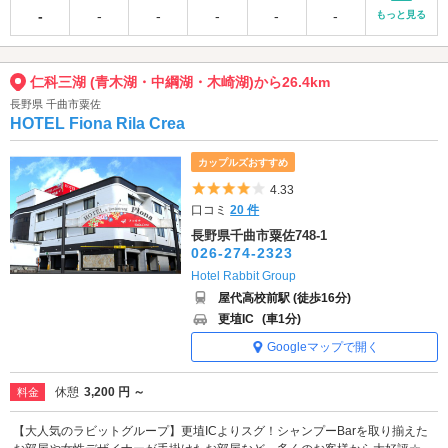
-
-
-
-
-
-
もっと見る
仁科三湖 (青木湖・中綱湖・木崎湖)から26.4km
長野県 千曲市粟佐
HOTEL Fiona Rila Crea
カップルズおすすめ
5つ星のうち4
4.33
口コミ
20 件
長野県千曲市粟佐748-1
026-274-2323
Hotel Rabbit Group
屋代高校前駅 (徒歩16分)
更埴IC
(車1分)
Googleマップで開く
休憩
3,200 円 ～
料金
【大人気のラビットグループ】更埴ICよりスグ！シャンプーBarを取り揃えた