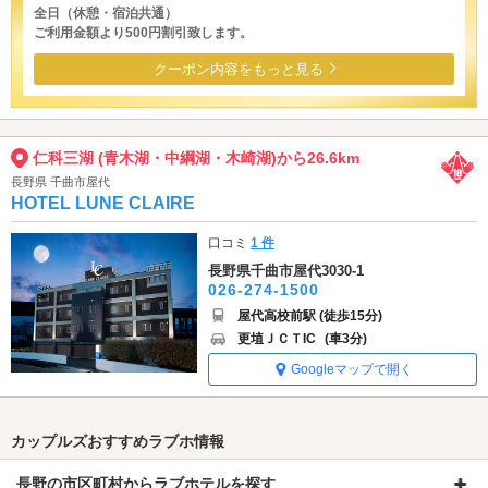
全日（休憩・宿泊共通）
ご利用金額より500円割引致します。
クーポン内容をもっと見る
仁科三湖 (青木湖・中綱湖・木崎湖)から26.6km
長野県 千曲市屋代
HOTEL LUNE CLAIRE
口コミ
1 件
長野県千曲市屋代3030-1
026-274-1500
屋代高校前駅 (徒歩15分)
更埴ＪＣＴIC
(車3分)
Googleマップで開く
カップルズおすすめラブホ情報
長野の市区町村からラブホテルを探す