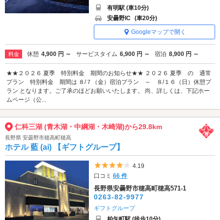
有明駅 (車10分)
安曇野IC
(車20分)
Googleマップで開く
休憩
4,900 円 ～
サービスタイム
6,900 円 ～
宿泊
8,900 円 ～
料金
★★２０２６ 夏季 特別料金 期間のお知らせ★★ ２０２６ 夏季 の 通常
プラン 特別料金 期間は ８/７（金）宿泊プラン ～ ８/１６（日）休憩プ
ラン となります。ご了承のほどお願いいたします。 尚、詳しくは、下記ホー
ムページ（公...
仁科三湖 (青木湖・中綱湖・木崎湖)から29.8km
長野県 安曇野市穂高町穂高
ホテル 藍 (ai) 【ギフトグループ】
5つ星のうち4
4.19
口コミ
66 件
長野県安曇野市穂高町穂高571-1
0263-82-9977
ギフトグループ
柏矢町駅 (徒歩10分)