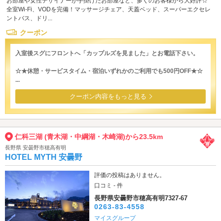
お部屋や女性デザイナーが手掛けたお部屋など、多くのお客様から大好評☆
全室Wi-Fi、VODを完備！マッサージチェア、天蓋ベッド、スーパーエクセレ
ントバス、ドリ...
クーポン
入室後スグにフロントへ「カップルズを見ました」とお電話下さい。
☆★休憩・サービスタイム・宿泊いずれかのご利用でも500円OFF★☆
...
クーポン内容をもっと見る
仁科三湖 (青木湖・中綱湖・木崎湖)から23.5km
長野県 安曇野市穂高有明
HOTEL MYTH 安曇野
評価の投稿はありません。
口コミ - 件
長野県安曇野市穂高有明7327-67
0263-83-4558
マイスグループ