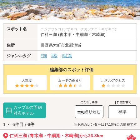
スポット名
ニシナサンコ (アオキコ・ナカツナコ・キザキコ)
仁科三湖 (青木湖・中綱湖・木崎湖)
住所
長野県
大町市北部地域
ジャンルタグ
#湖
#桜
#紅葉
編集部のスポット評価
人気度
ムードの高まり
ホテルアクセス
こだわり条件
並び替え
カップルズ予約
絞り込む
標準
対応ホテル
1 ～ 6件目 /
6件
※予約カレンダーは17:10時点の情報です
仁科三湖 (青木湖・中綱湖・木崎湖)から26.8km