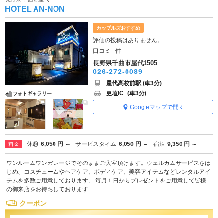
HOTEL AN-NON
カップルズおすすめ
評価の投稿はありません。
口コミ - 件
長野県千曲市屋代1505
026-272-0089
屋代高校前駅 (車3分)
更埴IC
(車3分)
フォトギャラリー
Googleマップで開く
休憩
6,050 円 ～
サービスタイム
6,050 円 ～
宿泊
9,350 円 ～
料金
ワンルームワンガレージでそのままご入室頂けます。ウェルカムサービスをは
じめ、コスチュームやヘアケア、ボディケア、美容アイテムなどレンタルアイ
テムを多数ご用意しております。 毎月１日からプレゼントをご用意して皆様
の御来店をお待ちしております...
クーポン