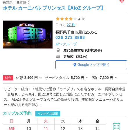
長野県 千曲市屋代
ホテル カーニバル プリンセス【AtoZ グループ】
5つ星のうち4
4.16
口コミ
27 件
長野県千曲市屋代2535-1
026-273-8868
AtoZグループ
屋代高校前駅 (徒歩10分)
更埴IC
(車1分)
Googleマップで開く
休憩
3,400 円 ～
サービスタイム
5,700 円 ～
宿泊
7,300 円 ～
料金
リピーター続出！！地元では通称『カニプリ』で有名なホテル！長野自動車道
「更埴 IC」から0分、国道18号に面した場所にたたずむカーニバルプリンセ
ス。 AtoZホテルグループならではの豪華な設備。季節限定メニューやボリュ
ーム感のある肉料理な...
カップルズ予約
インボイス対応
日
月
火
水
木
金
9
10
11
12
13
14
8/