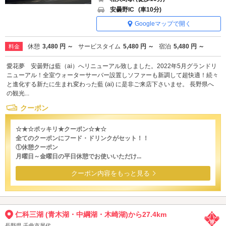
安曇野IC
(車10分)
Googleマップで開く
休憩
3,480 円 ～
サービスタイム
5,480 円 ～
宿泊
5,480 円 ～
料金
愛花夢 安曇野は藍（ai）へリニューアル致しました。2022年5月グランドリ
ニューアル！全室ウォーターサーバー設置しソファーも新調して超快適！続々
と進化する新たに生まれ変わった藍 (ai) に是非ご来店下さいませ。 長野県へ
の観光...
クーポン
☆★☆ポッキリ★クーポン☆★☆
全てのクーポンにフード・ドリンクがセット！！
①休憩クーポン
月曜日～金曜日の平日休憩でお使いいただけ...
クーポン内容をもっと見る
仁科三湖 (青木湖・中綱湖・木崎湖)から27.4km
長野県 千曲市屋代