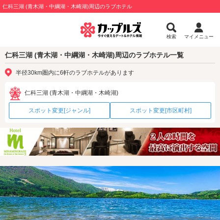
仁科三湖 (青木湖・中綱湖・木崎湖)周辺のラブホテル
検索
マイメニュー
仁科三湖 (青木湖・中綱湖・木崎湖)周辺のラブホテル一覧
半径30km圏内に6軒のラブホテルがあります
仁科三湖 (青木湖・中綱湖・木崎湖)
スポット変更[ジャンル]
スポット変更[市区町村]