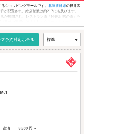
するショッピングモールです。
北陸新幹線
の軽井沢
舗群が配置され、総店舗数は約217にも及びます。
店が展開され、レストラン街「軽井沢 味の街」を
グプラザの周辺には「トリックアートミュージアム
過ごしください。
クセスが便利です。
ルズ予約対応ホテル
標準
9-1
宿泊
8,800 円 ～