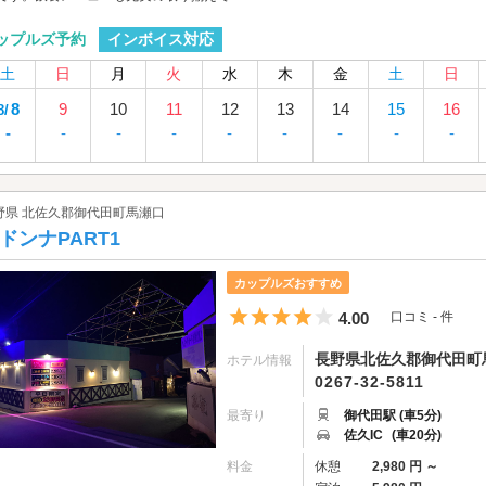
インボイス対応
ップルズ予約
土
日
月
火
水
木
金
土
日
8
9
10
11
12
13
14
15
16
8/
-
-
-
-
-
-
-
-
-
野県 北佐久郡御代田町馬瀬口
ドンナPART1
カップルズおすすめ
5つ星のうち4
4.00
口コミ - 件
長野県北佐久郡御代田町馬
ホテル情報
0267-32-5811
最寄り
御代田駅 (車5分)
佐久IC
(車20分)
料金
休憩
2,980 円 ～