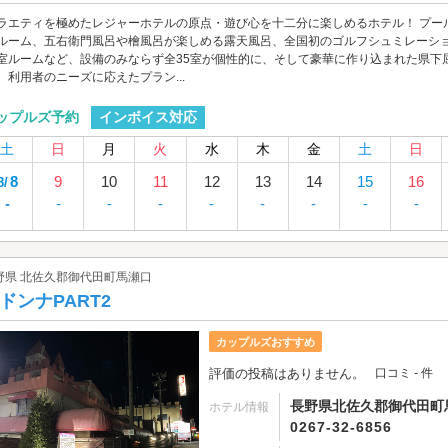
ラエティを極めたレジャーホテルの原点・遊び心を十二分に楽しめるホテル！ プール
ルーム、五右衛門風呂や檜風呂が楽しめる露天風呂、全国初のゴルフシュミレーシ
室ルームなど、設備のみならず全35室が個性的に、そして豪華に作り込まれた県下
、利用者のニーズに応えたプラン...
インボイス対応
ップルズ予約
土
日
月
火
水
木
金
土
日
8
9
10
11
12
13
14
15
16
8/
-
-
-
-
-
-
-
-
-
野県 北佐久郡御代田町馬瀬口
ドンナPART2
カップルズおすすめ
評価の投稿はありません。
口コミ - 件
長野県北佐久郡御代田町馬瀬
ホテル情報
0267-32-6856