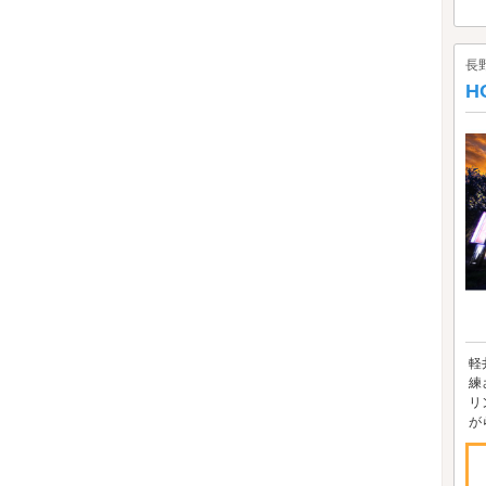
長
H
軽
練
リ
が