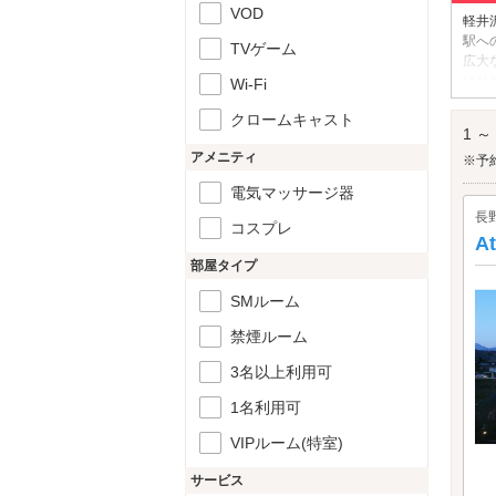
VOD
軽井
駅へ
TVゲーム
広大
はじ
Wi-Fi
軽井
クロームキャスト
軽井
1 ～
アメニティ
※予
電気マッサージ器
長
コスプレ
A
部屋タイプ
SMルーム
禁煙ルーム
3名以上利用可
1名利用可
VIPルーム(特室)
サービス