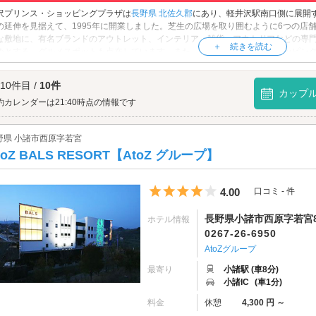
沢プリンス・ショッピングプラザは
長野県
北佐久郡
にあり、軽井沢駅南口側に展開
の延伸を見据えて、1995年に開業しました。芝生の広場を取り囲むように6つの店
な敷地に、有名ブランドのアウトレット、インテリア、雑貨、アウトドアなどの専門
めとする、グルメスポットも点在しています。また、軽井沢プリンス・ショッピン
沢」等、観光名所も充実しています。自然豊かな高原リゾートで優雅なひと時をお
沢プリンス・ショッピングプラザへは、
佐久・御代田エリアのラブホテル
からもア
 10件目 /
10件
カップ
約カレンダーは21:40時点の情報です
野県 小諸市西原字若宮
toZ BALS RESORT【AtoZ グループ】
5つ星のうち4
4.00
口コミ - 件
長野県小諸市西原字若宮8
ホテル情報
0267-26-6950
AtoZグループ
最寄り
小諸駅 (車8分)
小諸IC
(車1分)
料金
休憩
4,300 円 ～