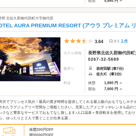
宿泊
5,980 円 ～
野県 北佐久郡御代田町大字御代田
OTEL AURA PREMIUM RESORT (アウラ プレミアム 
5つ星のうち3.5
3.64
口コミ
2 件
長野県北佐久郡御代田町大
ホテル情報
0267-32-5689
最寄り
岩村田駅 (車7分)
佐久IC
(車3分)
料金
休憩
1,980 円 ～
宿泊
7,900 円 ～
井沢でプリンセス気分！最高の寛ぎ時間を提供してくれる最上級のおもてなしホテ
されたラグジュアリー空間をご堪能ください。充実したアメニティやレンタル品の
ンクなど豊富なサービスでおもてなし致します♪人口温泉＋美容軟水を使用してお
ら、ゆったりと２人で寛ぐことが出来る露...
休憩300円OFF
宿泊500円OFF