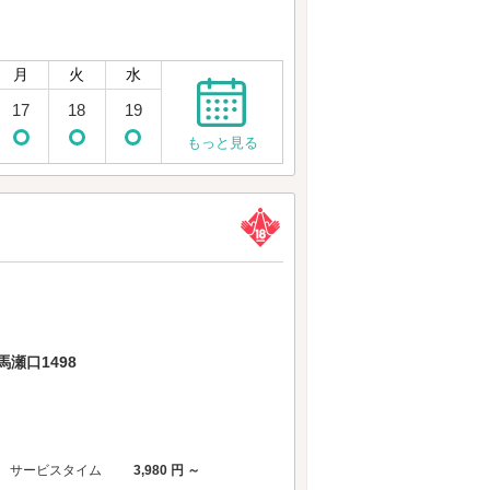
月
火
水
17
18
19
もっと見る
瀬口1498
サービスタイム
3,980 円 ～