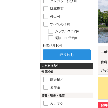
クレジット決済可
駐車場有
外出可
すべての予約
カップルズ予約可
電話・HP予約可
10
検索結果
件
スポ
住所
こだわり条件
ジャ
部屋設備
露天風呂
岩盤浴
音響・映像・通信
カラオケ
軽井