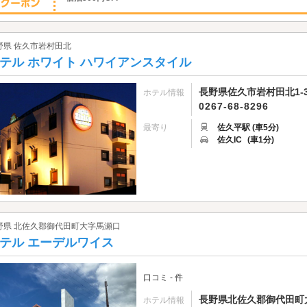
野県 佐久市岩村田北
テル ホワイト ハワイアンスタイル
長野県佐久市岩村田北1-3
ホテル情報
0267-68-8296
最寄り
佐久平駅 (車5分)
佐久IC
(車1分)
野県 北佐久郡御代田町大字馬瀬口
テル エーデルワイス
口コミ - 件
長野県北佐久郡御代田町大字
ホテル情報