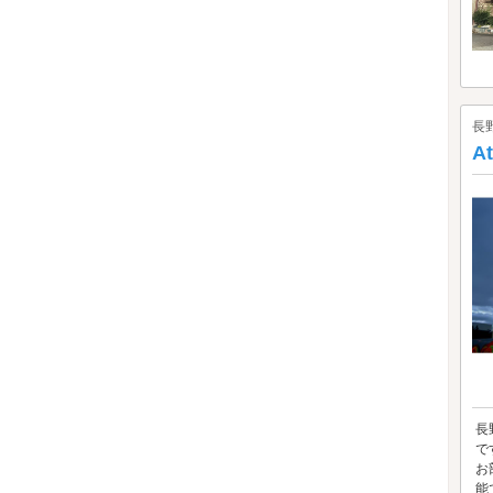
長
A
長
で
お
能