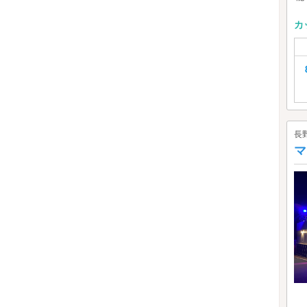
カ
長
マ