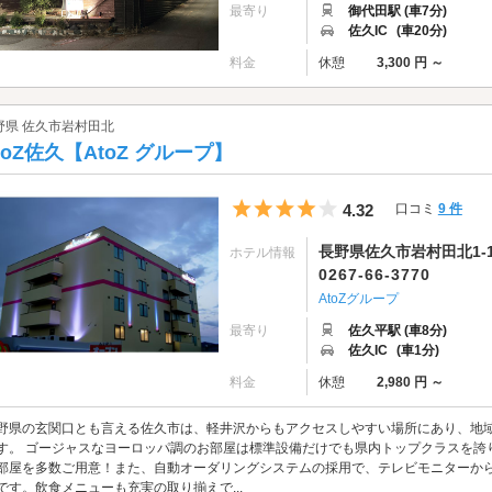
最寄り
御代田駅 (車7分)
佐久IC
(車20分)
料金
休憩
3,300 円 ～
野県 佐久市岩村田北
toZ佐久【AtoZ グループ】
5つ星のうち4
4.32
口コミ
9 件
長野県佐久市岩村田北1-1
ホテル情報
0267-66-3770
AtoZグループ
最寄り
佐久平駅 (車8分)
佐久IC
(車1分)
料金
休憩
2,980 円 ～
野県の玄関口とも言える佐久市は、軽井沢からもアクセスしやすい場所にあり、地
す。 ゴージャスなヨーロッパ調のお部屋は標準設備だけでも県内トップクラスを誇
部屋を多数ご用意！また、自動オーダリングシステムの採用で、テレビモニターか
です。飲食メニューも充実の取り揃えで...