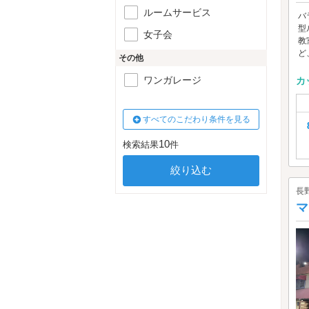
ルームサービス
バ
型
女子会
教
ど
その他
ワンガレージ
カ
すべてのこだわり条件を見る
10
検索結果
件
長
マ