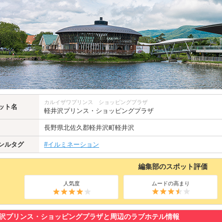
カルイザワプリンス ショッピングプラザ
ット名
軽井沢プリンス・ショッピングプラザ
長野県
北佐久郡
軽井沢町軽井沢
ンルタグ
#イルミネーション
編集部のスポット評価
人気度
ムードの高まり
沢プリンス・ショッピングプラザと周辺のラブホテル情報