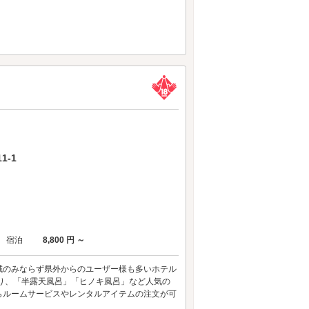
1-1
宿泊
8,800 円 ～
域のみならず県外からのユーザー様も多いホテル
り、「半露天風呂」「ヒノキ風呂」など人気の
らルームサービスやレンタルアイテムの注文が可