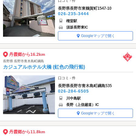
口コミ - 件
長野県長野市東鶴賀町1547-10
026-235-3444
権堂駅
須坂長野東IC
Googleマップで開く
丹霞郷から16.2km
長野県 長野市青木島町綱島
カジュアルホテル大橋 (虹色の飛行船)
口コミ - 件
長野県長野市青木島町綱島535
026-284-6505
川中島駅
長野（上信越道）IC
Googleマップで開く
丹霞郷から11.8km