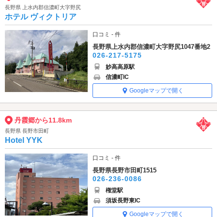
長野県 上水内郡信濃町大字野尻
ホテル ヴィクトリア
口コミ - 件
長野県上水内郡信濃町大字野尻1047番地2
026-217-5175
妙高高原駅
信濃町IC
Googleマップで開く
丹霞郷から11.8km
長野県 長野市田町
Hotel YYK
口コミ - 件
長野県長野市田町1515
026-236-0086
権堂駅
須坂長野東IC
Googleマップで開く