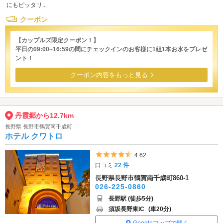
にもピッタリ...
クーポン
【カップルズ限定クーポン！】
平日の09:00~16:59の間にチェックインのお客様に1組1本お水をプレゼ
ント！
クーポン内容をもっと見る
丹霞郷から12.7km
長野県 長野市鶴賀南千歳町
ホテル クワトロ
5つ星のうち4.5
4.62
口コミ
22 件
長野県長野市鶴賀南千歳町860-1
026-225-0860
長野駅 (徒歩5分)
須坂長野東IC
(車20分)