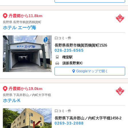
丹霞郷から11.8km
長野県 長野市鶴賀西鶴賀町
ホテル エーゲ海
口コミ - 件
長野県長野市鶴賀西鶴賀町1526
026-235-6565
権堂駅
須坂長野東IC
Googleマップで開く
丹霞郷から19.0km
長野県 下高井郡山ノ内町大字平穏
ホテルＫ
口コミ - 件
長野県下高井郡山ノ内町大字平穏1458-2
0269-33-2088