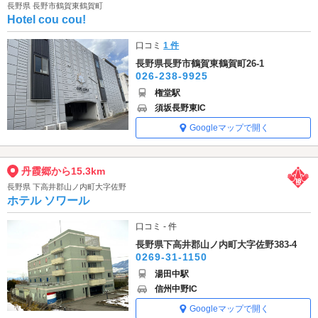
長野県 長野市鶴賀東鶴賀町
Hotel cou cou!
口コミ
1 件
長野県長野市鶴賀東鶴賀町26-1
026-238-9925
権堂駅
須坂長野東IC
Googleマップで開く
丹霞郷から15.3km
長野県 下高井郡山ノ内町大字佐野
ホテル ソワール
口コミ - 件
長野県下高井郡山ノ内町大字佐野383-4
0269-31-1150
湯田中駅
信州中野IC
Googleマップで開く