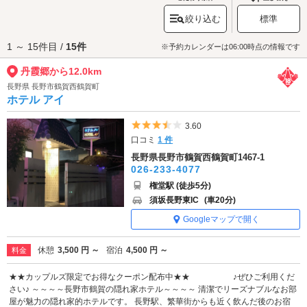
ながら、甘い香りに包まれましょう。
絞り込む
標準
丹霞郷へは、
長野市郊外・中野・志賀高原エリアのラブホテル
からもアク
セスが便利です。
1 ～ 15件目 /
15件
※予約カレンダーは06:00時点の情報です
丹霞郷から12.0km
長野県 長野市鶴賀西鶴賀町
ホテル アイ
5つ星のうち3.5
3.60
口コミ
1 件
長野県長野市鶴賀西鶴賀町1467-1
026-233-4077
権堂駅 (徒歩5分)
須坂長野東IC
(車20分)
Googleマップで開く
休憩
3,500 円 ～
宿泊
4,500 円 ～
料金
★★カップルズ限定でお得なクーポン配布中★★ ♪ぜひご利用くだ
さい♪ ～～～～長野市鶴賀の隠れ家ホテル～～～～ 清潔でリーズナブルなお部
屋が魅力の隠れ家的ホテルです。 長野駅、繁華街からも近く飲んだ後のお宿