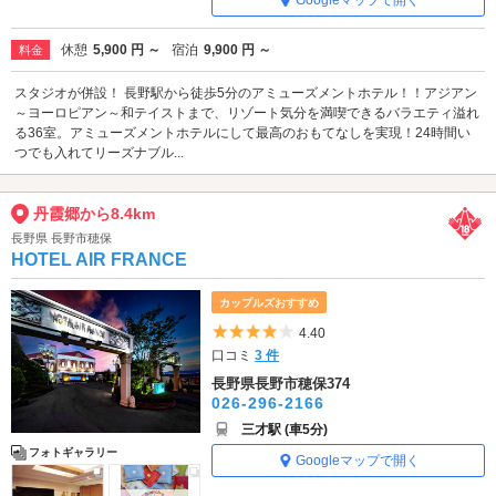
Googleマップで開く
休憩
5,900 円 ～
宿泊
9,900 円 ～
料金
スタジオが併設！ 長野駅から徒歩5分のアミューズメントホテル！！アジアン
～ヨーロピアン～和テイストまで、リゾート気分を満喫できるバラエティ溢れ
る36室。アミューズメントホテルにして最高のおもてなしを実現！24時間い
つでも入れてリーズナブル...
丹霞郷から8.4km
長野県 長野市穂保
HOTEL AIR FRANCE
カップルズおすすめ
5つ星のうち4
4.40
口コミ
3 件
長野県長野市穂保374
026-296-2166
三才駅 (車5分)
フォトギャラリー
Googleマップで開く