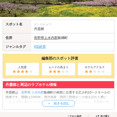
スポット名
タンカキョウ
丹霞郷
住所
長野県
上水内郡
飯綱町
ジャンルタグ
#花絶景
編集部のスポット評価
人気度
ムードの高まり
ホテルアクセス
丹霞郷と周辺のラブホテル情報
丹霞郷は、
長野県
上水内郡
飯綱町の南部に位置する広さ約10ヘクタールの
桃畑です。開園は1968年。西洋画家・岡田三郎助がこの地を訪れた際に
「まるで丹い霧がたなびいているようだ」と話したことから、丹霞郷と命
名されました。北信五岳(妙高山、斑尾山、黒姫山、戸隠山、飯綱山の総称)
を望む絶好のスポットにあり、春には山々を背景に、約900本もの桃が一斉
に花開く様子を眺めることができます。天気のいい日には丹霞郷を散策し
こだわり条件
並び替え