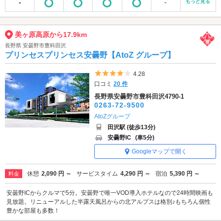
-
-
もっと見る
美ヶ原高原から17.9km
長野県 安曇野市豊科田沢
プリンセスプリンセス安曇野【AtoZ グループ】
5つ星のうち4
4.28
口コミ
20 件
長野県安曇野市豊科田沢4790-1
0263-72-9500
AtoZグループ
田沢駅 (徒歩13分)
安曇野IC
(車5分)
Googleマップで開く
休憩
2,090 円 ～
サービスタイム
4,290 円 ～
宿泊
5,390 円 ～
料金
安曇野ICからクルマで5分。安曇野で唯一VOD導入ホテルなので24時間映画も
見放題。リニューアルした半露天風呂からの北アルプスは格別♪もちろん個性
豊かな部屋も多数！