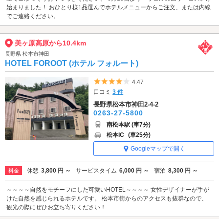
始まりました！ おひとり様1品選んでホテルメニューからご注文、または内線
でご連絡ください。
美ヶ原高原から10.4km
長野県 松本市神田
HOTEL FOROOT (ホテル フォルート)
5つ星のうち4
4.47
口コミ
3 件
長野県松本市神田2-4-2
0263-27-5800
南松本駅 (車7分)
松本IC
(車25分)
Googleマップで開く
休憩
3,800 円 ～
サービスタイム
6,000 円 ～
宿泊
8,300 円 ～
料金
～～～～自然をモチーフにした可愛いHOTEL～～～～ 女性デザイナーが手が
けた自然を感じられるホテルです。 松本市街からのアクセスも抜群なので、
観光の際にぜひお立ち寄りください！