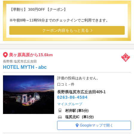
【早割り】 300円OFF 【クーポン】
※午前8時～11時59分までのチェックインでご利用できます。
クーポン内容をもっと見る
美ヶ原高原から15.6km
長野県 塩尻市広丘吉田
HOTEL MYTH - abc
評価の投稿はありません。
口コミ - 件
長野県塩尻市広丘吉田409-1
0263-86-4584
マイスグループ
村井駅 (車5分)
塩尻北IC
(車1分)
Googleマップで開く