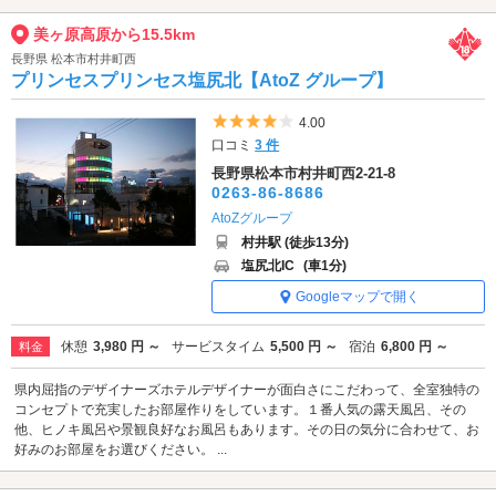
美ヶ原高原から15.5km
長野県 松本市村井町西
プリンセスプリンセス塩尻北【AtoZ グループ】
5つ星のうち4
4.00
口コミ
3 件
長野県松本市村井町西2-21-8
0263-86-8686
AtoZグループ
村井駅 (徒歩13分)
塩尻北IC
(車1分)
Googleマップで開く
休憩
3,980 円 ～
サービスタイム
5,500 円 ～
宿泊
6,800 円 ～
料金
県内屈指のデザイナーズホテルデザイナーが面白さにこだわって、全室独特の
コンセプトで充実したお部屋作りをしています。１番人気の露天風呂、その
他、ヒノキ風呂や景観良好なお風呂もあります。その日の気分に合わせて、お
好みのお部屋をお選びください。 ...