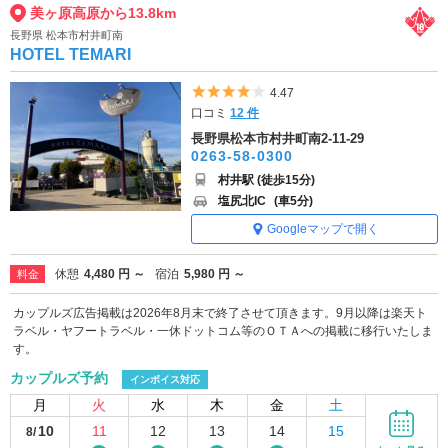
美ヶ原高原から13.8km
長野県 松本市村井町南
HOTEL TEMARI
5つ星のうち4
4.47
口コミ
12 件
長野県松本市村井町南2-11-29
0263-58-0300
村井駅 (徒歩15分)
塩尻北IC
(車5分)
Googleマップで開く
休憩
4,480 円 ～
宿泊
5,980 円 ～
料金
カップルズ広告掲載は2026年8月末で終了させて頂きます。9月以降は楽天ト
ラベル・ヤフートラベル・一休ドットコム等のＯＴＡへの掲載に移行いたしま
す。
カップルズ予約
インボイス対応
月
火
水
木
金
土
10
11
12
13
14
15
8/