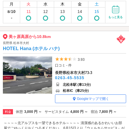
月
火
水
木
金
土
10
11
12
13
14
15
8/
-
もっと見る
美ヶ原高原から10.8km
長野県 松本市大村
HOTEL Hana (ホテル ハナ)
5つ星のうち3.5
3.93
口コミ - 件
長野県松本市大村73-3
0263-45-5535
北松本駅 (車13分)
松本IC
(車25分)
Googleマップで開く
休憩
3,000 円 ～
サービスタイム
4,800 円 ～
宿泊
7,800 円 ～
料金
～～～～北アルプスを一望できるホテル～～～～ 清潔感のあるかわいいお部
屋でごゆっくりおくつろぎください。 6月15日より『ウェルカムサービス』が