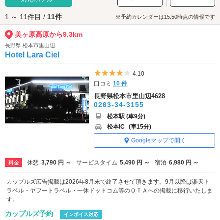
す。
1 ～ 11件目 /
11件
※予約カレンダーは15:50時点の情報です
美ヶ原高原から9.3km
長野県 松本市里山辺
Hotel Lara Ciel
5つ星のうち4
4.10
口コミ
10 件
長野県松本市里山辺4628
0263-34-3155
松本駅 (車9分)
松本IC
(車15分)
Googleマップで開く
休憩
3,790 円 ～
サービスタイム
5,490 円 ～
宿泊
6,980 円 ～
料金
カップルズ広告掲載は2026年8月末で終了させて頂きます。9月以降は楽天ト
ラベル・ヤフートラベル・一休ドットコム等のＯＴＡへの掲載に移行いたしま
す。
カップルズ予約
インボイス対応