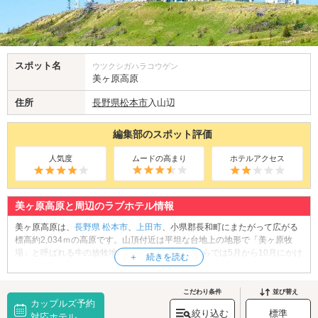
スポット名
ウツクシガハラコウゲン
美ヶ原高原
住所
長野県
松本市
入山辺
編集部のスポット評価
人気度
ムードの高まり
ホテルアクセス
美ヶ原高原と周辺のラブホテル情報
美ヶ原高原は、
長野県
松本市
、
上田市
、小県郡長和町にまたがって広がる
標高約2,034ｍの高原です。山頂付近は平坦な台地上の地形で「美ヶ原牧
場」と呼ばれる牛の放牧地となっています。こちらでは5月から10月にかけ
て約300頭の牛が放牧されますよ。その他、現代彫刻を常設展示している
「
美ヶ原高原美術館
」、展望レストランや売店を備えた「道の駅 美ヶ原高
原」、高原のシンボル「美しの塔」など、数々の見どころがあります。晴
こだわり条件
並び替え
カップルズ予約
れた日は美ヶ原高原で、豊かな自然に触れてみませんか？
絞り込む
標準
美ヶ原高原へは、
対応ホテル
松本市郊外エリアのラブホテル
からもアクセスが便利で