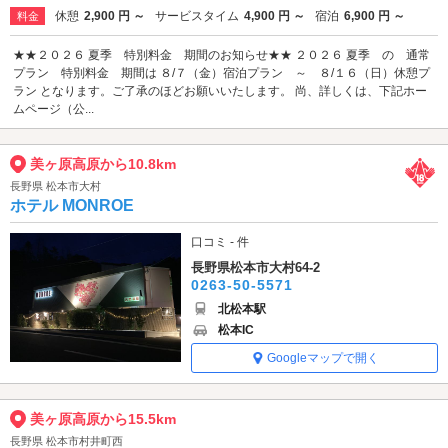
休憩
2,900 円 ～
サービスタイム
4,900 円 ～
宿泊
6,900 円 ～
料金
★★２０２６ 夏季 特別料金 期間のお知らせ★★ ２０２６ 夏季 の 通常
プラン 特別料金 期間は ８/７（金）宿泊プラン ～ ８/１６（日）休憩プ
ラン となります。ご了承のほどお願いいたします。 尚、詳しくは、下記ホー
ムページ（公...
美ヶ原高原から10.8km
長野県 松本市大村
ホテル MONROE
口コミ - 件
長野県松本市大村64-2
0263-50-5571
北松本駅
松本IC
Googleマップで開く
美ヶ原高原から15.5km
長野県 松本市村井町西