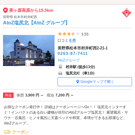
美ヶ原高原から15.5km
長野県 松本市村井町西
AtoZ塩尻北【AtoZ グループ】
5つ星のうち3.5
3.55
口コミ
8 件
長野県松本市村井町西2-21-1
0263-87-7411
AtoZグループ
村井駅 (徒歩13分)
塩尻北IC
(車1分)
Googleマップで開く
休憩
3,900 円 ～
宿泊
7,200 円 ～
料金
お得なクーポン発行中！ 詳細はクーポンページへGo！！ 塩尻北インターす
ぐ！インパクトのある白い建物が目印のAtoZグループ塩尻北！ 展望風呂・サ
ウナ・石風呂・ヒノキ風呂に天蓋ベッドや和室、卓球ができるお部屋など、
AtoZグループ...
クーポン