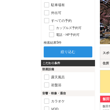
駐車場有
外出可
すべての予約
カップルズ予約可
電話・HP予約可
9
検索結果
件
スポ
こだわり条件
住所
部屋設備
露天風呂
岩盤浴
音響・映像・通信
飯田
カラオケ
飯田
VOD