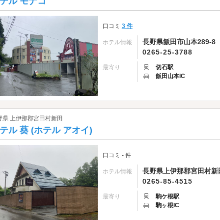
テル モナコ
口コミ
3 件
長野県飯田市山本289-8
ホテル情報
0265-25-3788
最寄り
切石駅
飯田山本IC
野県 上伊那郡宮田村新田
テル 葵 (ホテル アオイ)
口コミ - 件
長野県上伊那郡宮田村新田4
ホテル情報
0265-85-4515
最寄り
駒ケ根駅
駒ヶ根IC