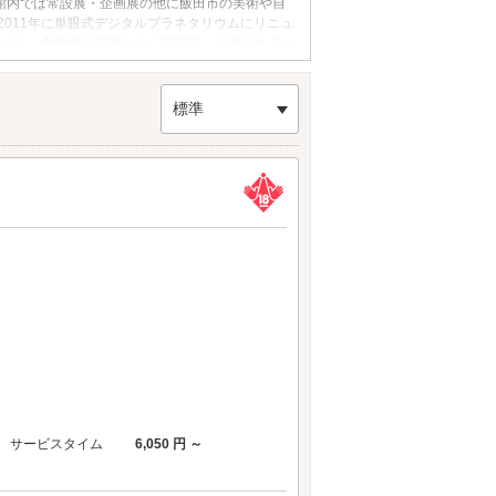
、館内では常設展・企画展の他に飯田市の美術や自
011年に単眼式デジタルプラネタリウムにリニュ
。また、敷地内の前庭には「安富桜」と呼ばれるエ
。
標準
サービスタイム
6,050 円 ～