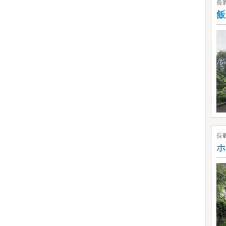
長
飯
長
ホ