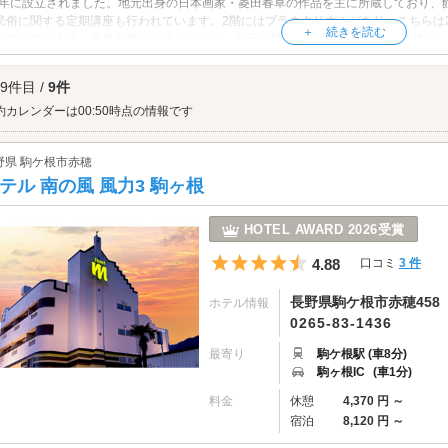
89年に設立されました。地元出身の日本画家・菱田春草の作品を主に所蔵しており
民俗に関する定期講座も行われています。2階にはプラネタリウムがあり、こちらは2
ルされています。視界を遮られることなく、全天の星空を楽しむことができますよ
ガンが植栽されており、こちらは飯田市美術博物館の名物のひとつとなっています
市美術博物館へは、
飯田エリアのラブホテル
からもアクセスが便利です。
 9件目 /
9件
約カレンダーは00:50時点の情報です
野県 駒ケ根市赤穂
テル 南の風 風力3 駒ヶ根
HOTEL AWARD 2026受賞
5つ星のうち4.5
4.88
口コミ
3 件
長野県駒ケ根市赤穂458
ホテル情報
0265-83-1436
最寄り
駒ケ根駅 (車8分)
駒ヶ根IC
(車1分)
料金
休憩
4,370 円 ～
宿泊
8,120 円 ～