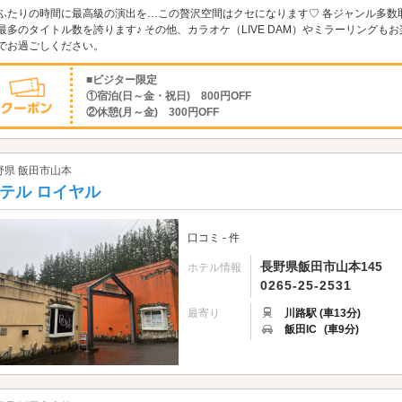
ふたりの時間に最高級の演出を…この贅沢空間はクセになります♡ 各ジャンル多数取
最多のタイトル数を誇ります♪ その他、カラオケ（LIVE DAM）やミラーリングも
でお過ごしください。
■ビジター限定
①宿泊(日～金・祝日) 800円OFF
②休憩(月～金) 300円OFF
野県 飯田市山本
テル ロイヤル
口コミ - 件
長野県飯田市山本145
ホテル情報
0265-25-2531
最寄り
川路駅 (車13分)
飯田IC
(車9分)