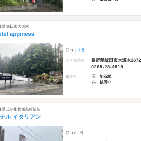
野県 飯田市大瀬木
tel appiness
口コミ
1 件
長野県飯田市大瀬木2672
ホテル情報
0265-25-4919
最寄り
切石駅
飯田IC
野県 上伊那郡飯島町飯島
テル イタリアン
口コミ - 件