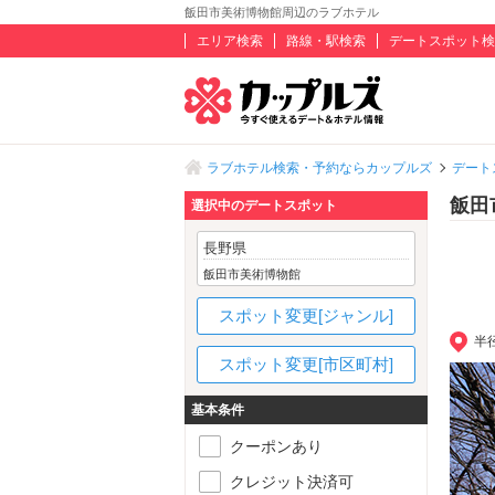
飯田市美術博物館周辺のラブホテル
エリア検索
路線・駅検索
デートスポット検
ラブホテル検索・予約ならカップルズ
デート
飯田
選択中のデートスポット
長野県
飯田市美術博物館
スポット変更[ジャンル]
半
スポット変更[市区町村]
基本条件
クーポンあり
クレジット決済可