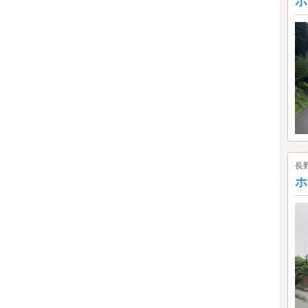
ホ
長
ホ