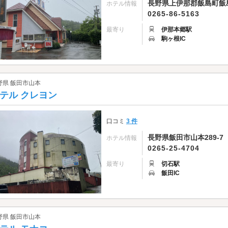
長野県上伊那郡飯島町飯島2
ホテル情報
0265-86-5163
最寄り
伊那本郷駅
駒ヶ根IC
野県 飯田市山本
テル クレヨン
口コミ
3 件
長野県飯田市山本289-7
ホテル情報
0265-25-4704
最寄り
切石駅
飯田IC
野県 飯田市山本