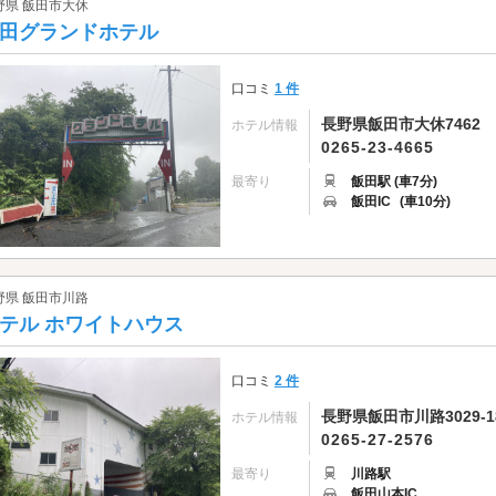
野県 飯田市大休
田グランドホテル
口コミ
1 件
長野県飯田市大休7462
ホテル情報
0265-23-4665
最寄り
飯田駅 (車7分)
飯田IC
(車10分)
野県 飯田市川路
テル ホワイトハウス
口コミ
2 件
長野県飯田市川路3029-1
ホテル情報
0265-27-2576
最寄り
川路駅
飯田山本IC