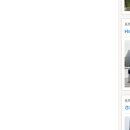
長
Ho
長
ホ