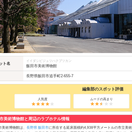
イイダシビジュツハクブツカン
ット名
飯田市美術博物館
長野県
飯田市
追手町2-655-7
編集部のスポット評価
人気度
ムードの高まり
市美術博物館と周辺のラブホテル情報
市美術博物館は、
長野県
飯田市
に所在する延床面積約4,938平方メートルの市立