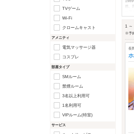
19
然、
TVゲーム
ーア
ドヒ
Wi-Fi
飯田
1 ～
クロームキャスト
※予
アメニティ
電気マッサージ器
長
ホ
コスプレ
部屋タイプ
SMルーム
禁煙ルーム
3名以上利用可
1名利用可
VIPルーム(特室)
サービス