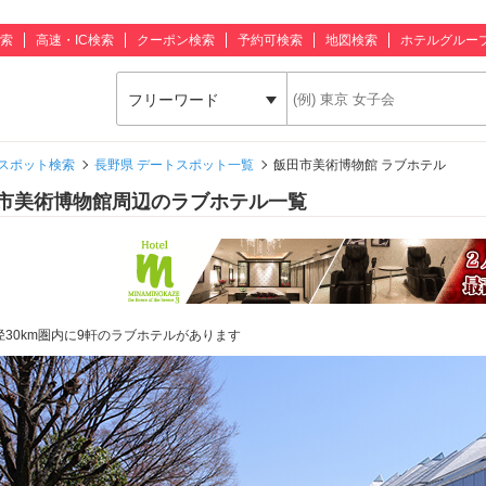
索
高速・IC検索
クーポン検索
予約可検索
地図検索
ホテルグルー
フリーワード
スポット検索
長野県 デートスポット一覧
飯田市美術博物館 ラブホテル
市美術博物館周辺のラブホテル一覧
径30km圏内に9軒のラブホテルがあります