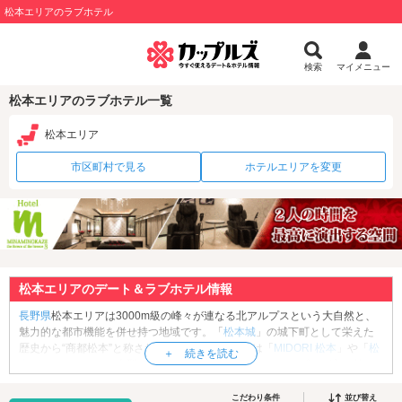
松本エリアのラブホテル
検索
マイメニュー
松本エリアのラブホテル一覧
松本エリア
市区町村で見る
ホテルエリアを変更
松本エリアのデート＆ラブホテル情報
長野県
松本エリアは3000m級の峰々が連なる北アルプスという大自然と、
魅力的な都市機能を併せ持つ地域です。「
松本城
」の城下町として栄えた
歴史から“商都松本”と称され、「松本駅」周辺には「
MIDORI 松本
」や「
松
本パルコ
」といった大型のショッピング施設や、オフィスビルが立ち並び
ます。そんな城下町・松本には、郷土料理『とうじそば』や『馬肉料
理』、鶏の一枚肉をカラっと揚げた市民のソウルフード『山賊焼き』な
こだわり条件
並び替え