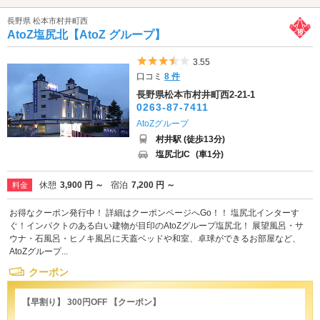
長野県 松本市村井町西
AtoZ塩尻北【AtoZ グループ】
5つ星のうち3.5
3.55
口コミ
8 件
長野県松本市村井町西2-21-1
0263-87-7411
AtoZグループ
村井駅 (徒歩13分)
塩尻北IC
(車1分)
休憩
3,900 円 ～
宿泊
7,200 円 ～
料金
お得なクーポン発行中！ 詳細はクーポンページへGo！！ 塩尻北インターす
ぐ！インパクトのある白い建物が目印のAtoZグループ塩尻北！ 展望風呂・サ
ウナ・石風呂・ヒノキ風呂に天蓋ベッドや和室、卓球ができるお部屋など、
AtoZグループ...
クーポン
【早割り】 300円OFF 【クーポン】