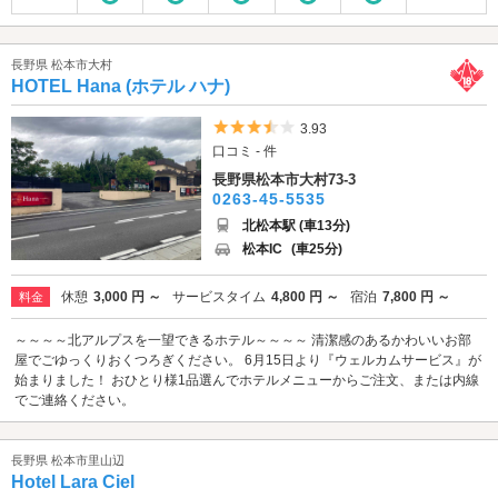
長野県 松本市大村
HOTEL Hana (ホテル ハナ)
5つ星のうち3.5
3.93
口コミ - 件
長野県松本市大村73-3
0263-45-5535
北松本駅 (車13分)
松本IC
(車25分)
休憩
3,000 円 ～
サービスタイム
4,800 円 ～
宿泊
7,800 円 ～
料金
～～～～北アルプスを一望できるホテル～～～～ 清潔感のあるかわいいお部
屋でごゆっくりおくつろぎください。 6月15日より『ウェルカムサービス』が
始まりました！ おひとり様1品選んでホテルメニューからご注文、または内線
でご連絡ください。
長野県 松本市里山辺
Hotel Lara Ciel