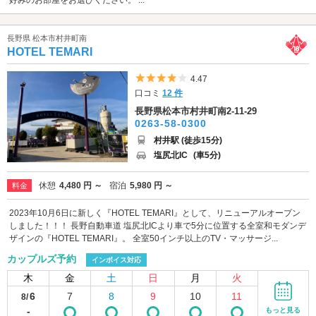
好みのお部屋をお選びください。 ...
長野県 松本市村井町南
HOTEL TEMARI
5つ星のうち4
4.47
口コミ
12 件
長野県松本市村井町南2-11-29
0263-58-0300
村井駅 (徒歩15分)
塩尻北IC
(車5分)
休憩
4,480 円 ～
宿泊
5,980 円 ～
料金
2023年10月6日に新しく『HOTEL TEMARI』として、リニューアルオープン
しました！！！ 長野自動車道 塩尻北ICより車で5分に位置する全室和モダンデ
ザインの『HOTEL TEMARI』。 全室50インチ以上のTV・マッサージ...
カップルズ予約
インボイス対応
木
金
土
日
月
火
6
7
8
9
10
11
8/
-
もっと見る