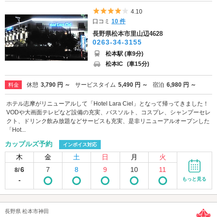
5つ星のうち4
4.10
口コミ
10 件
長野県松本市里山辺4628
0263-34-3155
松本駅 (車9分)
松本IC
(車15分)
休憩
3,790 円 ～
サービスタイム
5,490 円 ～
宿泊
6,980 円 ～
料金
ホテル志摩がリニューアルして「Hotel Lara Ciel」となって帰ってきました！
VODや大画面テレビなど設備の充実、バスソルト、コスプレ、シャンプーセレ
クト、ドリンク飲み放題などサービスも充実、是非リニューアルオープンした
「Hot...
カップルズ予約
インボイス対応
木
金
土
日
月
火
6
7
8
9
10
11
8/
-
もっと見る
長野県 松本市神田