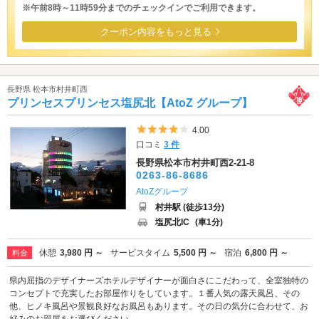
※午前8時～11時59分までのチェックインでご利用できます。
クーポン内容をもっと見る
長野県 松本市村井町西
プリンセスプリンセス塩尻北【AtoZ グループ】
5つ星のうち4
4.00
口コミ
3 件
長野県松本市村井町西2-21-8
0263-86-8686
AtoZグループ
村井駅 (徒歩13分)
塩尻北IC
(車1分)
休憩
3,980 円 ～
サービスタイム
5,500 円 ～
宿泊
6,800 円 ～
料金
県内屈指のデザイナーズホテルデザイナーが面白さにこだわって、全室独特の
コンセプトで充実したお部屋作りをしています。１番人気の露天風呂、その
他、ヒノキ風呂や景観良好なお風呂もあります。その日の気分に合わせて、お