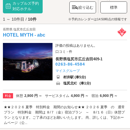
カップルズ予約
ど、様々なご当地グルメがあります。松本グルメを楽しむなら、松本城の
絞り込む
標準
近くに位置する歴史ある商店街「
対応ホテル
中町通り
」がおすすめ。松本へお越しの
際はぜひご堪能ください♪観光・デートをするなら、やはり松本市街エリア
1 ～ 10件目 /
10件
の「松本城公園」は外せません。松本城は1504年に戦国時代の武将・小笠
※予約カレンダーは14:50時点の情報です
原氏の居城として築城されました。天守は江戸時代初期に建造された現存
長野県 塩尻市広丘吉田
天守のひとつとして国宝に指定され、城跡は国の史跡に指定されていま
HOTEL MYTH - abc
す。松本城を中心に整備されたこちらの公園には、約300本の桜が植えられ
ており、春には多くの花見客で賑わいます。公園を散策したあとは、松本
市郊外エリアの「
美ヶ原温泉
」にも行ってみましょう。こちらは奈良時代
評価の投稿はありません。
に開湯した歴史ある温泉街です。古くからの街並みが残るこの一角は、
口コミ - 件
『松本市景観百選』にも選ばれています。日帰り入浴を楽しめる温泉施設
長野県塩尻市広丘吉田409-1
も充実しているので、街を散策しながら湯めぐりを楽しんでみてください
0263-86-4584
ね♪観光・デートを満喫したらラブホテルでひと休み。松本エリアには約10
マイスグループ
軒のラブホテルがあります。さっそくデートスポット周辺のホテルをチェ
ックしてみましょう。
村井駅 (車5分)
塩尻北IC
(車1分)
休憩
2,900 円 ～
サービスタイム
4,900 円 ～
宿泊
6,900 円 ～
料金
★★２０２６ 夏季 特別料金 期間のお知らせ★★ ２０２６ 夏季 の 通常
プラン 特別料金 期間は ８/７（金）宿泊プラン ～ ８/１６（日）休憩プ
ラン となります。ご了承のほどお願いいたします。 尚、詳しくは、下記ホー
ムページ（公...