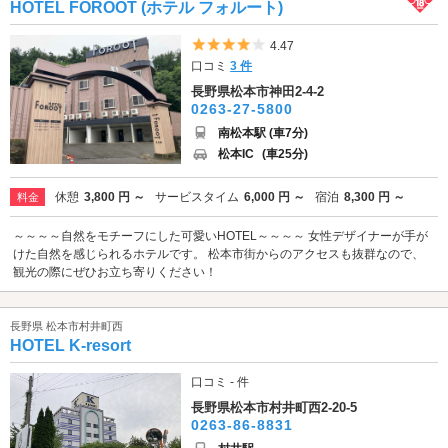
HOTEL FOROOT (ホテル フォルート)
5つ星のうち4
4.47
口コミ
3 件
長野県松本市神田2-4-2
0263-27-5800
南松本駅 (車7分)
松本IC
(車25分)
休憩
3,800 円 ～
サービスタイム
6,000 円 ～
宿泊
8,300 円 ～
料金
～～～～自然をモチーフにした可愛いHOTEL～～～～ 女性デザイナーが手が
けた自然を感じられるホテルです。 松本市街からのアクセスも抜群なので、
観光の際にぜひお立ち寄りください！
長野県 松本市村井町西
HOTEL K-resort
口コミ - 件
長野県松本市村井町西2-20-5
0263-86-8831