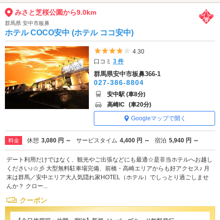
みさと芝桜公園から9.0km
群馬県 安中市板鼻
ホテル COCO安中 (ホテル ココ安中)
5つ星のうち4
4.30
口コミ
3 件
群馬県安中市板鼻366-1
027-386-8804
安中駅 (車8分)
高崎IC
(車20分)
Googleマップで開く
休憩
3,080 円 ～
サービスタイム
4,400 円 ～
宿泊
5,940 円 ～
料金
デート利用だけではなく、観光やご出張などにも最適☆是非当ホテルへお越し
ください♪☆彡 大型無料駐車場完備、前橋・高崎エリアからも好アクセス♪ 月
末は群馬／安中エリア大人気隠れ家HOTEL（ホテル）でしっとり過ごしませ
んか？ クロー...
クーポン