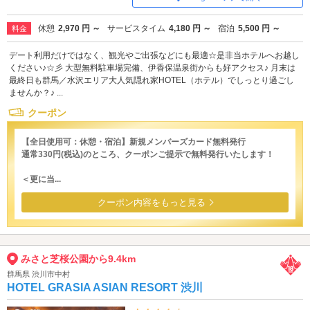
休憩
2,970 円 ～
サービスタイム
4,180 円 ～
宿泊
5,500 円 ～
料金
デート利用だけではなく、観光やご出張などにも最適☆是非当ホテルへお越し
ください♪☆彡 大型無料駐車場完備、伊香保温泉街からも好アクセス♪ 月末は
最終日も群馬／水沢エリア大人気隠れ家HOTEL（ホテル）でしっとり過ごし
ませんか？♪ ...
クーポン
【全日使用可：休憩・宿泊】新規メンバーズカード無料発行
通常330円(税込)のところ、クーポンご提示で無料発行いたします！
＜更に当...
クーポン内容をもっと見る
みさと芝桜公園から9.4km
群馬県 渋川市中村
HOTEL GRASIA ASIAN RESORT 渋川