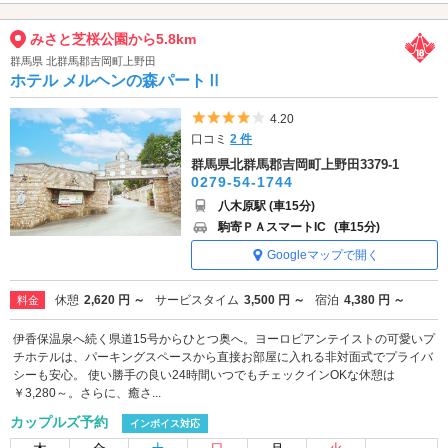
みさと芝桜公園から5.8km
群馬県 北群馬郡吉岡町上野田
ホテル メルヘンの森パートⅡ
5つ星のうち4
4.20
口コミ
2 件
群馬県北群馬郡吉岡町上野田3379-1
0279-54-1744
八木原駅 (車15分)
駒寄ＰＡスマートIC
(車15分)
Googleマップで開く
休憩
2,620 円 ～
サービスタイム
3,500 円 ～
宿泊
4,380 円 ～
料金
伊香保温泉へ続く県道15号からひとつ奥へ。ヨーロピアンテイストの可愛いプ
チホテルは、パーキングスペースから直接お部屋に入れる非対面式でプライバ
シーも安心。 使い勝手の良い24時間いつでもチェックインOKな休憩は
￥3,280～。さらに、癒さ...
カップルズ予約
インボイス対応