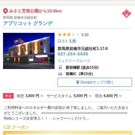
みさと芝桜公園から10.0km
群馬県 前橋市元総社町
アプリコット グランデ
5つ星のうち3
3.30
口コミ
5 件
群馬県前橋市元総社町1-17-8
027-254-5435
フェアリーグループ
新前橋駅 (徒歩15分)
前橋IC
(車15分)
Googleマップで開く
休憩
3,800 円 ～
サービスタイム
5,000 円 ～
宿泊
6,800 円 ～
料金
ご利用料金へのエネルギー費の追加が 終了致しました。 ご協力いただきあり
がとうございました。 =========================================
Refaシリーズ全室導入！！ ・シャワーヘッド/ドラ...
クーポン