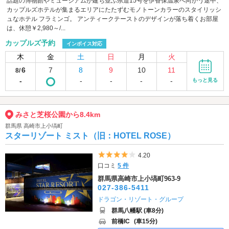
話題の博物館やミュージアムが建ち並ぶ県道15号を伊香保温泉へ向かう途中、
カップルズホテルが集まるエリアにたたずむモノトーンカラーのスタイリッシ
ュなホテル フラミンゴ。 アンティークテーストのデザインが落ち着くお部屋
は、休憩￥2,980～/...
カップルズ予約
インボイス対応
木
金
土
日
月
火
6
7
8
9
10
11
8/
-
-
-
-
-
もっと見る
みさと芝桜公園から8.4km
群馬県 高崎市上小塙町
スターリゾート ミスト（旧：HOTEL ROSE）
5つ星のうち4
4.20
口コミ
5 件
群馬県高崎市上小塙町963-9
027-386-5411
ドラゴン・リゾート・グループ
群馬八幡駅 (車8分)
前橋IC
(車15分)