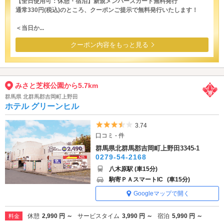
【全日使用可：休憩・宿泊】新規メンバーズカード無料発行
通常330円(税込)のところ、クーポンご提示で無料発行いたします！
＜当日か...
クーポン内容をもっと見る
みさと芝桜公園から5.7km
群馬県 北群馬郡吉岡町上野田
ホテル グリーンヒル
5つ星のうち3.5
3.74
口コミ - 件
群馬県北群馬郡吉岡町上野田3345-1
0279-54-2168
八木原駅 (車15分)
駒寄ＰＡスマートIC
(車15分)
Googleマップで開く
休憩
2,990 円 ～
サービスタイム
3,990 円 ～
宿泊
5,990 円 ～
料金