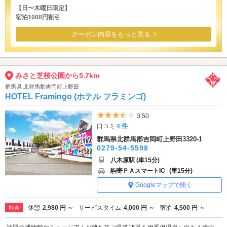
【日〜木曜日限定】
宿泊1000円割引
クーポン内容をもっと見る
みさと芝桜公園から5.7km
群馬県 北群馬郡吉岡町上野田
HOTEL Framingo (ホテル フラミンゴ)
5つ星のうち3.5
3.50
口コミ
4 件
群馬県北群馬郡吉岡町上野田3320-1
0279-54-5598
八木原駅 (車15分)
駒寄ＰＡスマートIC
(車15分)
Googleマップで開く
休憩
2,980 円 ～
サービスタイム
4,000 円 ～
宿泊
4,500 円 ～
料金