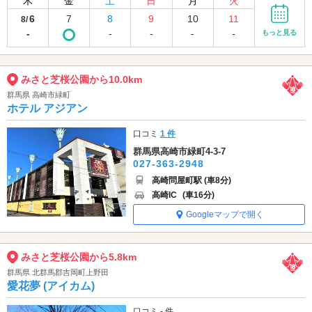
木
金
土
日
月
火
6
7
8
9
10
11
8/
-
-
-
-
-
もっと見る
みさと芝桜公園から10.0km
群馬県 高崎市緑町
ホテル アジアン
口コミ
1 件
群馬県高崎市緑町4-3-7
027-363-2948
高崎問屋町駅 (車8分)
高崎IC
(車16分)
Googleマップで開く
みさと芝桜公園から5.8km
群馬県 北群馬郡吉岡町上野田
愛花夢 (アイカム)
口コミ - 件