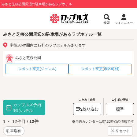
みさと芝桜公園周辺の駐車場があるラブホテル
検索
マイメニュー
みさと芝桜公園周辺の駐車場があるラブホテル一覧
半径10km圏内に12軒のラブホテルがあります
みさと芝桜公園
スポット変更[ジャンル]
スポット変更[市区町村]
こだわり条件
並び替え
カップルズ予約
絞り込む
標準
対応ホテル
1 ～ 12件目 /
12件
※予約カレンダーは07:20時点の情報です
駐車場有
リセット