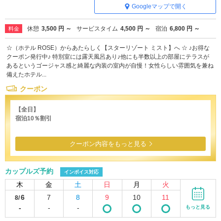
Googleマップで開く
休憩
3,500 円 ～
サービスタイム
4,500 円 ～
宿泊
6,800 円 ～
料金
☆（ホテル ROSE）からあたらしく【スターリゾート ミスト】へ ☆ ♪お得な
クーポン発行中♪ 特別室には露天風呂あり♪他にも半数以上の部屋にテラスが
あるというゴージャス感と綺麗な内装の室内が自慢！女性らしい雰囲気を兼ね
備えたホテル...
クーポン
【全日】
宿泊10％割引
クーポン内容をもっと見る
カップルズ予約
インボイス対応
木
金
土
日
月
火
6
7
8
9
10
11
8/
-
-
-
もっと見る