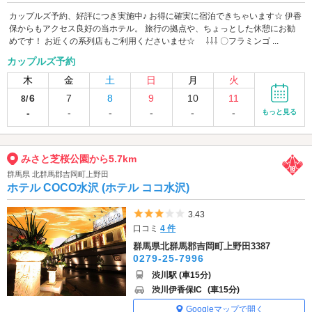
カップルズ予約、好評につき実施中♪ お得に確実に宿泊できちゃいます☆ 伊香
保からもアクセス良好の当ホテル。 旅行の拠点や、ちょっとした休憩にお勧
めです！ お近くの系列店もご利用くださいませ☆ ⇩⇩⇩ 〇フラミンゴ ...
カップルズ予約
木
金
土
日
月
火
6
7
8
9
10
11
8/
-
-
-
-
-
-
もっと見る
みさと芝桜公園から5.7km
群馬県 北群馬郡吉岡町上野田
ホテル COCO水沢 (ホテル ココ水沢)
5つ星のうち3
3.43
口コミ
4 件
群馬県北群馬郡吉岡町上野田3387
0279-25-7996
渋川駅 (車15分)
渋川伊香保IC
(車15分)
Googleマップで開く