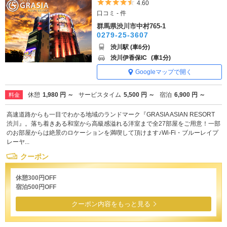
5つ星のうち4.5
4.60
口コミ - 件
群馬県渋川市中村765-1
0279-25-3607
渋川駅 (車6分)
渋川伊香保IC
(車1分)
Googleマップで開く
休憩
1,980 円 ～
サービスタイム
5,500 円 ～
宿泊
6,900 円 ～
料金
高速道路からも一目でわかる地域のランドマーク『GRASIA ASIAN RESORT
渋川』。落ち着きある和室から高級感溢れる洋室まで全27部屋をご用意！一部
のお部屋からは絶景のロケーションを満喫して頂けます♪Wi-Fi・ブルーレイプ
レーヤ...
クーポン
休憩300円OFF
宿泊500円OFF
クーポン内容をもっと見る