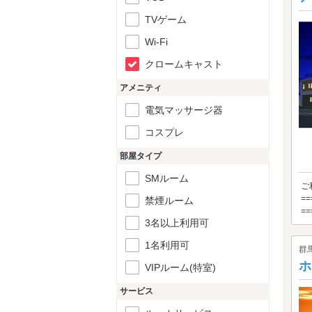
TVゲーム
Wi-Fi
クロームキャスト
アメニティ
電気マッサージ器
コスプレ
部屋タイプ
SMルーム
ご
=
禁煙ルーム
==
3名以上利用可
1名利用可
群
ホ
VIPルーム(特室)
サービス