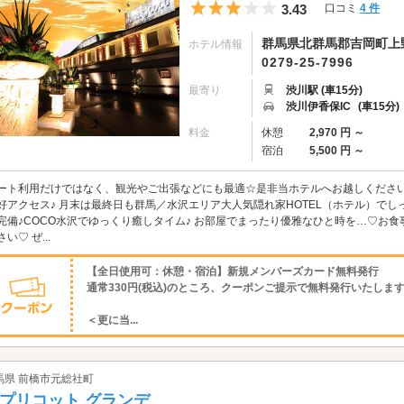
5つ星のうち3
3.43
口コミ
4 件
群馬県北群馬郡吉岡町上野
ホテル情報
0279-25-7996
最寄り
渋川駅 (車15分)
渋川伊香保IC
(車15分)
料金
休憩
2,970 円 ～
宿泊
5,500 円 ～
ート利用だけではなく、観光やご出張などにも最適☆是非当ホテルへお越しください
好アクセス♪ 月末は最終日も群馬／水沢エリア大人気隠れ家HOTEL（ホテル）でし
完備♪COCO水沢でゆっくり癒しタイム♪ お部屋でまったり優雅なひと時を…♡お
い♡ ぜ...
【全日使用可：休憩・宿泊】新規メンバーズカード無料発行
通常330円(税込)のところ、クーポンご提示で無料発行いたしま
＜更に当...
馬県 前橋市元総社町
プリコット グランデ