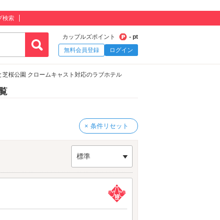
プ検索
カップルズポイント
- pt
無料会員登録
ログイン
と芝桜公園 クロームキャスト対応のラブホテル
覧
× 条件リセット
標準