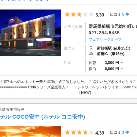
5つ星のうち3
3.30
口コミ
5 件
群馬県前橋市元総社町1-1
ホテル情報
027-254-5435
フェアリーグループ
最寄り
新前橋駅 (徒歩15分)
前橋IC
(車15分)
料金
休憩
3,800 円 ～
宿泊
6,800 円 ～
利用料金へのエネルギー費の追加が 終了致しました。 ご協力いただきありがとうございました。 
============== Refaシリーズ全室導入！！ ・シャワーヘッド/ドライヤーSMAR
==================================== 【NEW】...
馬県 安中市板鼻
テル COCO安中 (ホテル ココ安中)
5つ星のうち4
4.30
口コミ
3 件