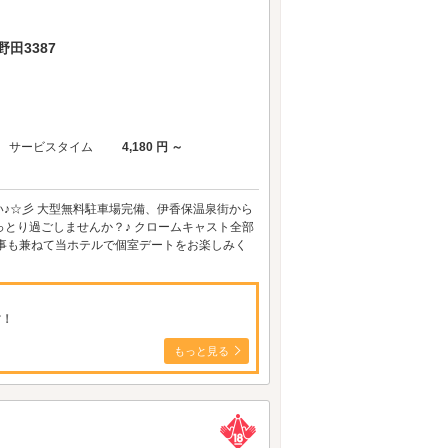
田3387
サービスタイム
4,180 円 ～
♪☆彡 大型無料駐車場完備、伊香保温泉街から
っとり過ごしませんか？♪ クロームキャスト全部
食事も兼ねて当ホテルで個室デートをお楽しみく
す！
もっと見る