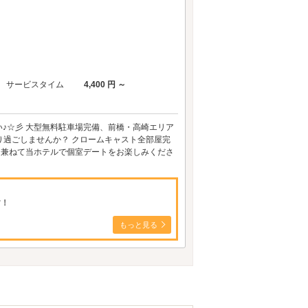
サービスタイム
4,400 円 ～
♪☆彡 大型無料駐車場完備、前橋・高崎エリア
り過ごしませんか？ クロームキャスト全部屋完
も兼ねて当ホテルで個室デートをお楽しみくださ
す！
もっと見る