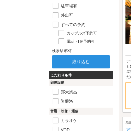
駐車場有
外出可
すべての予約
カップルズ予約可
電話・HP予約可
3
検索結果
件
デ
も
屋
こだわり条件
ださ
部屋設備
露天風呂
岩盤浴
音響・映像・通信
カラオケ
群
ア
VOD