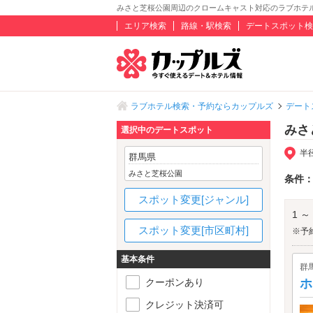
みさと芝桜公園周辺のクロームキャスト対応のラブホテ
エリア検索
路線・駅検索
デートスポット検
ラブホテル検索・予約ならカップルズ
デート
みさ
選択中のデートスポット
半
群馬県
みさと芝桜公園
条件
スポット変更[ジャンル]
1 ～
スポット変更[市区町村]
※予
基本条件
群
クーポンあり
ホ
クレジット決済可