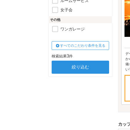
ルームサービス
女子会
その他
ワンガレージ
すべてのこだわり条件を見る
デ
3
検索結果
件
か
備
い
カッ