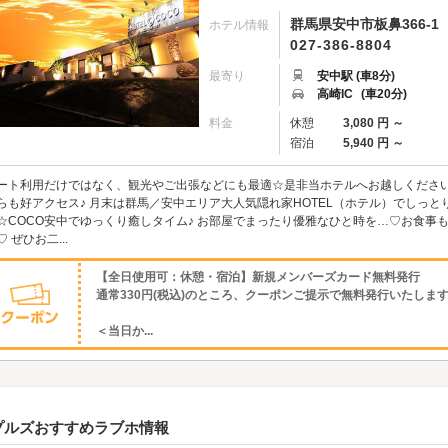
群馬県安中市板鼻366-1
ホテル情報
027-386-8804
最寄り
安中駅 (車8分)
高崎IC
(車20分)
料金
休憩
3,080 円 ～
宿泊
5,940 円 ～
ート利用だけではなく、観光やご出張などにも最適☆是非当ホテルへお越しください
らも好アクセス♪ 月末は群馬／安中エリア大人気隠れ家HOTEL（ホテル）でしっと
☆COCO安中でゆっくり癒しタイム♪ お部屋でまったり優雅なひと時を…♡お食事
♡ ぜひお二...
【全日使用可：休憩・宿泊】新規メンバーズカード無料発行
通常330円(税込)のところ、クーポンご提示で無料発行いたしま
＜当日か...
プルズおすすめラブホ情報