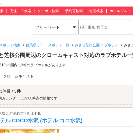
ル
索
高速・IC検索
クーポン検索
予約可検索
地図検索
ホテルグルー
フリーワード
スポット検索
群馬県 デートスポット一覧
みさと芝桜公園 ラブホテル
みさ
と芝桜公園周辺のクロームキャスト対応のラブホテル一
径10km圏内に3軒のラブホテルがあります
：
クロームキャスト
 3件目 /
3件
約カレンダーは19:00時点の情報です
馬県 北群馬郡吉岡町上野田
テル COCO水沢 (ホテル ココ水沢)