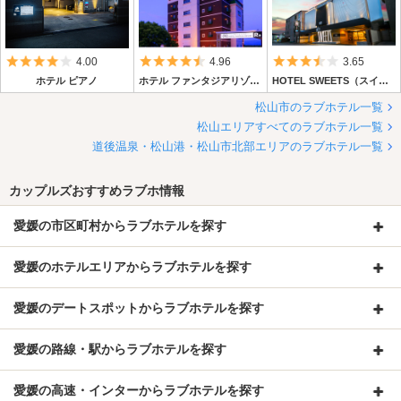
5つ星のうち4
5つ星のうち4.5
5つ星のうち3.
4.00
4.96
3.65
ホテル ピアノ
ホテル ファンタジアリゾート
HOTEL SWEETS（スイーツ）【HAYAMA HOTELS】
松山市のラブホテル一覧
松山エリアすべてのラブホテル一覧
道後温泉・松山港・松山市北部エリアのラブホテル一覧
カップルズおすすめラブホ情報
愛媛の市区町村からラブホテルを探す
愛媛のホテルエリアからラブホテルを探す
愛媛のデートスポットからラブホテルを探す
愛媛の路線・駅からラブホテルを探す
愛媛の高速・インターからラブホテルを探す