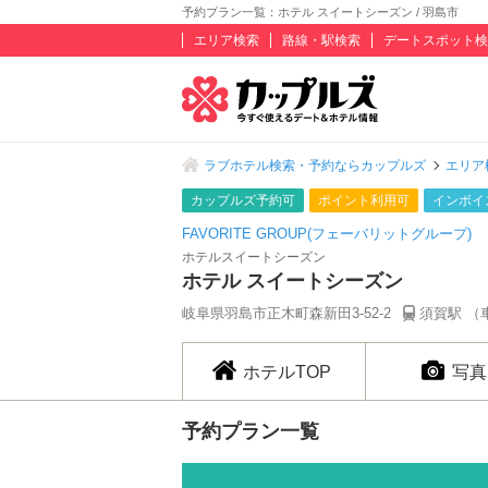
予約プラン一覧：ホテル スイートシーズン / 羽島市
エリア検索
路線・駅検索
デートスポット検
ラブホテル検索・予約ならカップルズ
エリア
カップルズ予約可
ポイント利用可
インボイ
FAVORITE GROUP(フェーバリットグループ)
ホテルスイートシーズン
ホテル スイートシーズン
岐阜県羽島市正木町森新田3-52-2
須賀駅 （
ホテルTOP
写真
予約プラン一覧