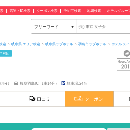
索
高速・IC検索
クーポン検索
予約可検索
地図検索
ホテルグルー
フリーワード
検索
岐阜県 エリア検索
岐阜県ラブホテル
羽島市ラブホテル
ホテル ス
ス対応
車4分）
岐阜羽島IC （車14分）
駐車場:24台
口コミ
クーポン