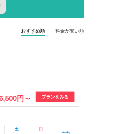
択
おすすめ順
料金が安い順
6,500円～
プランをみる
土
日