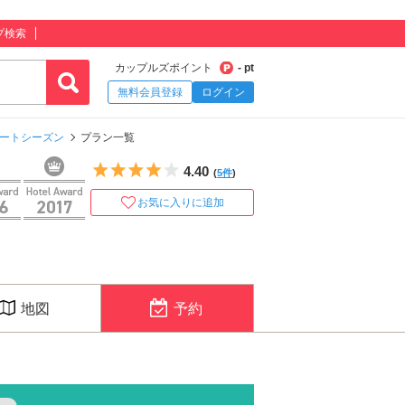
プ検索
カップルズポイント
- pt
無料会員登録
ログイン
イートシーズン
プラン一覧
5つ星のうち4
4.40
(
5件
)
お気に入りに追加
地図
予約