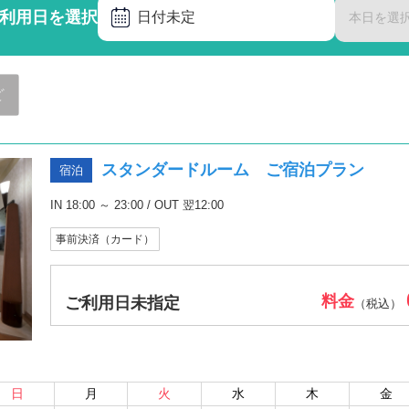
利用日を選択
日付未定
本日を選
ど
スタンダードルーム ご宿泊プラン
宿泊
IN 18:00 ～ 23:00 / OUT 翌12:00
事前決済（カード）
料金
ご利用日未指定
（税込）
日
月
火
水
木
金