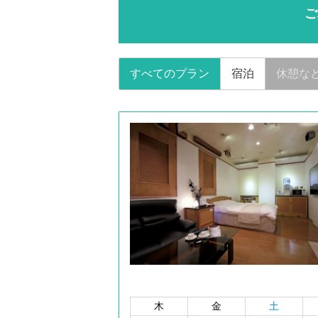
ご
すべてのプラン
宿泊
休憩な
木
金
土