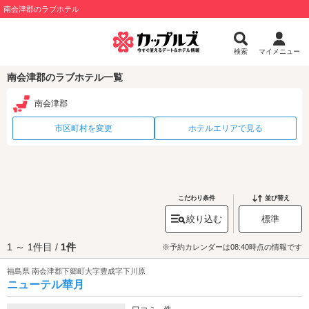
南会津郡のラブホテル
検索
マイメニュー
南会津郡のラブホテル一覧
南会津郡
市区町村を変更
ホテルエリアで見る
こだわり条件
並び替え
絞り込む
標準
1 ～ 1件目 /
1件
※予約カレンダーは08:40時点の情報です
福島県 南会津郡下郷町大字豊成字下川原
ニューテル華月