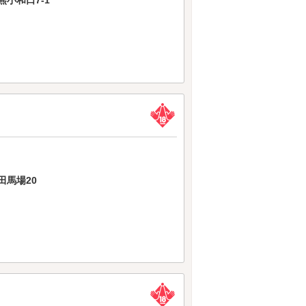
小和口7-1
田馬場20