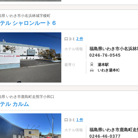
島県 いわき市小名浜林城字榎町
テル シャロンルート６
口コミ
2 件
福島県いわき市小名浜林城
ホテル情報
0246-76-0545
最寄り
湯本駅
いわき湯本IC
島県 いわき市鹿島町走熊字小和口
テル カルム
口コミ
1 件
福島県いわき市鹿島町走
ホテル情報
0246-46-0377