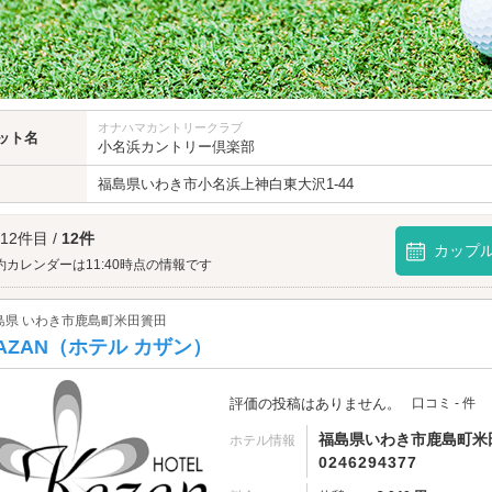
オナハマカントリークラブ
ット名
小名浜カントリー倶楽部
福島県
いわき市
小名浜上神白東大沢1-44
 12件目 /
12件
カップ
約カレンダーは11:40時点の情報です
島県 いわき市鹿島町米田簣田
AZAN（ホテル カザン）
評価の投稿はありません。
口コミ - 件
福島県いわき市鹿島町米田
ホテル情報
0246294377