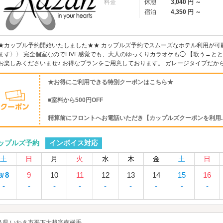
料金
休憩
3,040 円 ～
宿泊
4,350 円 ～
★カップル予約開始いたしました★★ カップルズ予約でスムーズなホテル利用が可
ます〉〉 完全個室なのでLIVE感覚でも、大人のゆっくりカラオケも◯ 【歌う→と
お楽しみくださいませ♪ お得なプランをご用意しております。 ガレージタイプだからお
★お得にご利用できる特別クーポンはこちら★
■室料から500円OFF
精算前にフロントへお電話いただき【カップルズクーポンを利用..
インボイス対応
ップルズ予約
土
日
月
火
水
木
金
土
日
8
9
10
11
12
13
14
15
16
8/
-
-
-
-
-
-
-
-
-
島県 いわき市平下大越字南横手