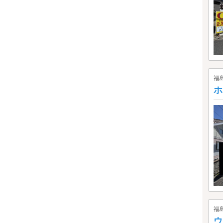
福
ホ
福
ウ