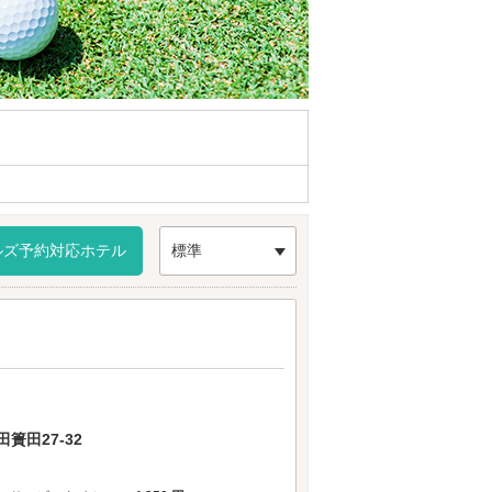
ルズ予約対応ホテル
標準
簣田27-32