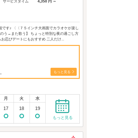
サービスタイム
4,350 円 ～
能です♪ 〈〈７５インチ大画面でカラオケが楽し
とのう→また歌う】 ちょっと特別な夜の過ごし方
忍びデートにもおすすめ 二人だけ...
もっと見る
.
月
火
水
17
18
19
もっと見る