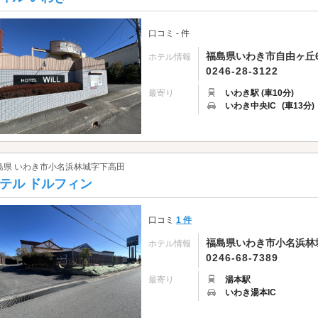
口コミ - 件
福島県いわき市自由ヶ丘6
ホテル情報
0246-28-3122
最寄り
いわき駅 (車10分)
いわき中央IC
(車13分)
島県 いわき市小名浜林城字下高田
テル ドルフィン
口コミ
1 件
福島県いわき市小名浜林城
ホテル情報
0246-68-7389
最寄り
湯本駅
いわき湯本IC