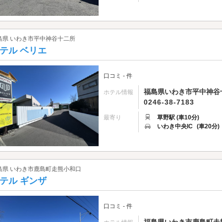
島県 いわき市平中神谷十二所
テル ベリエ
口コミ - 件
福島県いわき市平中神谷
ホテル情報
0246-38-7183
最寄り
草野駅 (車10分)
いわき中央IC
(車20分)
島県 いわき市鹿島町走熊小和口
テル ギンザ
口コミ - 件