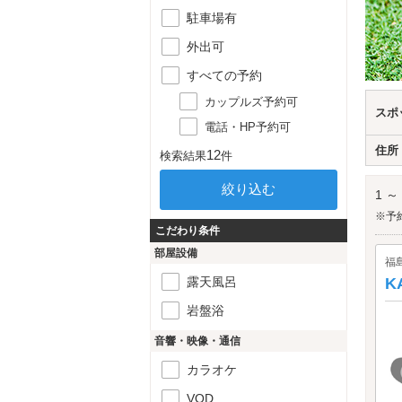
駐車場有
外出可
すべての予約
カップルズ予約可
スポ
電話・HP予約可
住所
12
検索結果
件
1 ～
※予
こだわり条件
部屋設備
福
露天風呂
K
岩盤浴
音響・映像・通信
カラオケ
VOD