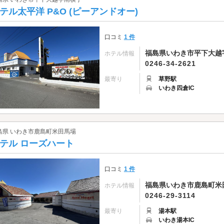
テル太平洋 P&O (ピーアンドオー)
口コミ
1 件
福島県いわき市平下大越字
ホテル情報
0246-34-2621
最寄り
草野駅
いわき四倉IC
島県 いわき市鹿島町米田馬場
テル ローズハート
口コミ
1 件
福島県いわき市鹿島町米
ホテル情報
0246-29-3114
最寄り
湯本駅
いわき湯本IC