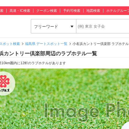
索
高速・IC検索
クーポン検索
予約可検索
地図検索
ホテルグルー
フリーワード
スポット検索
福島県 デートスポット一覧
小名浜カントリー倶楽部 ラブホテル
浜カントリー倶楽部周辺のラブホテル一覧
径10km圏内に12軒のラブホテルがあります