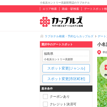
小名浜カントリー倶楽部周辺のラブホテル
エリア検索
路線・駅検索
デートスポット検
ラブホテル検索・予約ならカップルズ
デート
小名
選択中のデートスポット
半
福島県
小名浜カントリー倶楽部
スポット変更[ジャンル]
スポット変更[市区町村]
基本条件
クーポンあり
クレジット決済可