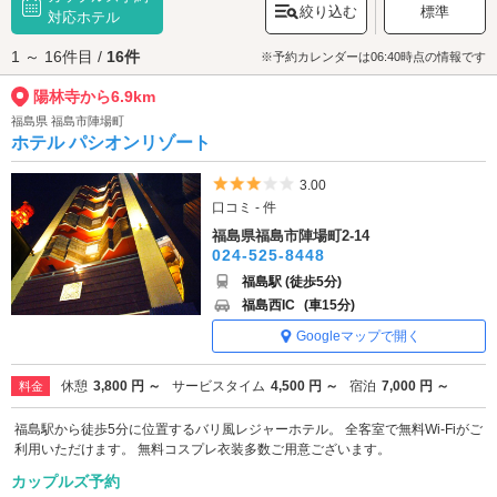
絞り込む
標準
と静かなひとときを過ごすのにぴったりなスポットです。
対応ホテル
陽林寺へは、
松川・二本松エリアのラブホテル
からもアクセスが便利で
1 ～ 16件目 /
16件
す。
※予約カレンダーは06:40時点の情報です
陽林寺から6.9km
福島県 福島市陣場町
ホテル パシオンリゾート
5つ星のうち3
3.00
口コミ - 件
福島県福島市陣場町2-14
024-525-8448
福島駅 (徒歩5分)
福島西IC
(車15分)
Googleマップで開く
休憩
3,800 円 ～
サービスタイム
4,500 円 ～
宿泊
7,000 円 ～
料金
福島駅から徒歩5分に位置するバリ風レジャーホテル。 全客室で無料Wi-Fiがご
利用いただけます。 無料コスプレ衣装多数ご用意ございます。
カップルズ予約