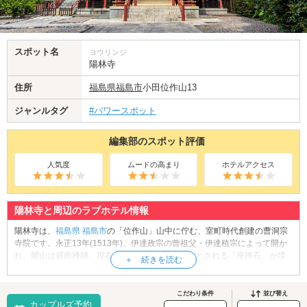
スポット名
ヨウリンジ
陽林寺
住所
福島県
福島市
小田位作山13
ジャンルタグ
#パワースポット
編集部のスポット評価
人気度
ムードの高まり
ホテルアクセス
陽林寺と周辺のラブホテル情報
陽林寺は、
福島県
福島市
の「位作山」山中に佇む、室町時代創建の曹洞宗
寺院です。永正13年(1513年)、伊達政宗の曾祖父・伊達稙宗によって開か
れ、開山は盛南禅師。現在も禅師が座禅を組んだとされる「座禅石」が境
内に残されています。陽林寺は紫陽花の名所としても知られ、約5,000株の
紫陽花が6月下旬から7月上旬にかけて見頃を迎えます。開花に合わせて開
催される「陽林寺 紫陽花まつり」では、キッチンカーやハンドメイドブー
こだわり条件
並び替え
カップルズ予約
スが並び、限定御朱印も授与。色とりどりの紫陽花に囲まれながら、恋人