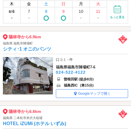
木
金
土
日
月
火
6
7
8
9
10
11
8/
-
-
-
-
もっと見る
陽林寺から6.9km
福島県 福島市陣場町
シティ･1 オニのパンツ
口コミ - 件
福島県福島市陣場町7-6
024-522-4122
曽根田駅 (徒歩8分)
福島西IC
(車15分)
Googleマップで開く
陽林寺から6.6km
福島県 二本松市米沢大稲場
HOTEL iZUMi (ホテル いずみ)