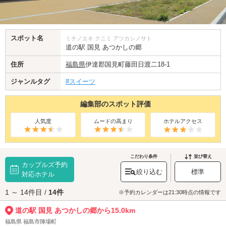
スポット名
ミチノエキ クニミ アツカシノサト
道の駅 国見 あつかしの郷
住所
福島県
伊達郡国見町藤田日渡二18-1
ジャンルタグ
#スイーツ
編集部のスポット評価
人気度
ムードの高まり
ホテルアクセス
こだわり条件
並び替え
カップルズ予約
絞り込む
標準
対応ホテル
1 ～ 14件目 /
14件
※予約カレンダーは21:30時点の情報です
道の駅 国見 あつかしの郷から15.0km
福島県 福島市陣場町