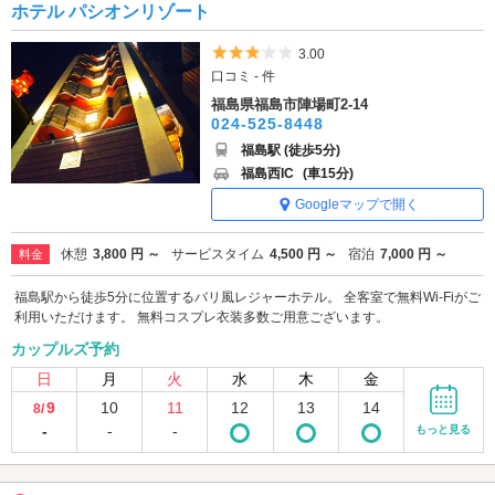
ホテル パシオンリゾート
5つ星のうち3
3.00
口コミ - 件
福島県福島市陣場町2-14
024-525-8448
福島駅 (徒歩5分)
福島西IC
(車15分)
Googleマップで開く
休憩
3,800 円 ～
サービスタイム
4,500 円 ～
宿泊
7,000 円 ～
料金
福島駅から徒歩5分に位置するバリ風レジャーホテル。 全客室で無料Wi-Fiがご
利用いただけます。 無料コスプレ衣装多数ご用意ございます。
カップルズ予約
日
月
火
水
木
金
9
10
11
12
13
14
8/
-
-
-
もっと見る