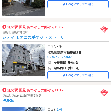
Googleマップで開く
道の駅 国見 あつかしの郷から15.0km
福島県 福島市陣場町
シティ･1 オニのポケット ストーリー
口コミ - 件
福島県福島市陣場町2-5
024-521-5833
曽根田駅 (徒歩8分)
福島西IC
(車15分)
Googleマップで開く
道の駅 国見 あつかしの郷から11.1km
福島県 福島市飯坂町平野字前原
PURE
口コミ
1 件