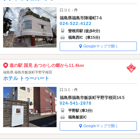
口コミ - 件
福島県福島市陣場町7-6
024-522-4122
曽根田駅 (徒歩8分)
福島西IC
(車15分)
Googleマップで開く
道の駅 国見 あつかしの郷から11.4km
福島県 福島市飯坂町平野字桜田
ホテル トゥーハート
口コミ - 件
福島県福島市飯坂町平野字桜田14-5
024-541-2878
平野駅 (車3分)
福島飯坂IC
Googleマップで開く