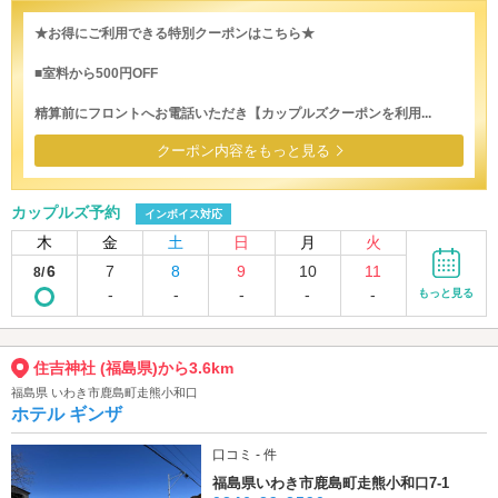
★お得にご利用できる特別クーポンはこちら★
■室料から500円OFF
精算前にフロントへお電話いただき【カップルズクーポンを利用...
クーポン内容をもっと見る
カップルズ予約
インボイス対応
木
金
土
日
月
火
6
7
8
9
10
11
8/
-
-
-
-
-
もっと見る
住吉神社 (福島県)から3.6km
福島県 いわき市鹿島町走熊小和口
ホテル ギンザ
口コミ - 件
福島県いわき市鹿島町走熊小和口7-1