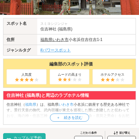
スポット名
スミヨシジンジャ
住吉神社 (福島県)
住所
福島県
いわき市
小名浜住吉住吉1-1
ジャンルタグ
#パワースポット
編集部のスポット評価
人気度
ムードの高まり
ホテルアクセス
住吉神社 (福島県)と周辺のラブホテル情報
住吉神社（
福島県
）は、福島県
いわき市
小名浜に鎮座する歴史ある神社で
す。景行天皇の御代、武内宿禰が東北を巡視した際に創建したと伝わって
おり、海の神・住吉三神（表筒之男命・中筒之男命・底筒之男命）をお祀
りしています。住吉三神は伊弉諾尊の禊の際に生まれた神様としても知ら
れ、厄除けや出世、学業成就などのご利益があるとされています。初詣や
節目の参拝では多くの人で賑わい、パートナーと一緒に願いを込めてお参
こだわり条件
並び替え
カップルズ予約
りするのもおすすめです。境内では御朱印の授与も行われており、参拝の