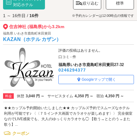
絞り込む
標準
記念として受け取る方も多数。穏やかな雰囲気のなか、心を整えるひとと
対応ホテル
きを過ごしてみては。
1 ～ 16件目 /
16件
住吉神社へは、
松川・二本松エリアのラブホテル
からもアクセスが便利で
※予約カレンダーは12:00時点の情報です
す。
住吉神社 (福島県)から3.2km
福島県 いわき市鹿島町米田簣田
KAZAN（ホテル カザン）
評価の投稿はありません。
口コミ - 件
福島県いわき市鹿島町米田簣田27-32
0246294377
Googleマップで開く
休憩
3,040 円 ～
サービスタイム
4,350 円 ～
宿泊
4,350 円 ～
料金
★★カップル予約開始いたしました★★ カップルズ予約でスムーズなホテル
利用が可能です♪ 〈〈７５インチ大画面でカラオケが楽しめます〉〉 完全個室
なのでLIVE感覚でも、大人のゆっくりカラオケも◯ 【歌う→ととのう→また
歌う】...
クーポン