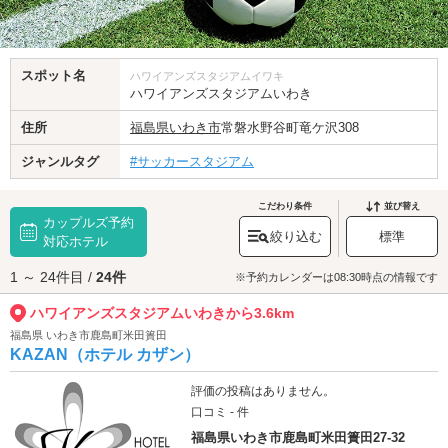
スポット名
ハワイアンズスタジアムイワキ
ハワイアンズスタジアムいわき
住所
福島県
いわき市
常磐水野谷町竜ケ沢308
ジャンルタグ
#サッカースタジアム
こだわり条件
並び替え
カップルズ予約
絞り込む
標準
対応ホテル
1 ～ 24件目 /
24件
※予約カレンダーは08:30時点の情報です
ハワイアンズスタジアムいわきから3.6km
福島県 いわき市鹿島町米田簣田
KAZAN（ホテル カザン）
評価の投稿はありません。
口コミ - 件
福島県いわき市鹿島町米田簣田27-32