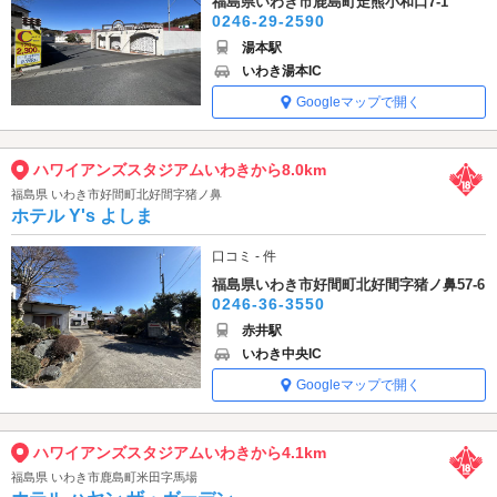
福島県いわき市鹿島町走熊小和口7-1
0246-29-2590
湯本駅
いわき湯本IC
Googleマップで開く
ハワイアンズスタジアムいわきから8.0km
福島県 いわき市好間町北好間字猪ノ鼻
ホテル Y's よしま
口コミ - 件
福島県いわき市好間町北好間字猪ノ鼻57-6
0246-36-3550
赤井駅
いわき中央IC
Googleマップで開く
ハワイアンズスタジアムいわきから4.1km
福島県 いわき市鹿島町米田字馬場