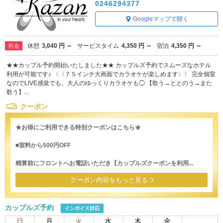
0246294377
Googleマップで開く
休憩
3,040 円 ～
サービスタイム
4,350 円 ～
宿泊
4,350 円 ～
料金
★★カップル予約開始いたしました★★ カップルズ予約でスムーズなホテル
利用が可能です♪ 〈〈７５インチ大画面でカラオケが楽しめます〉〉 完全個室
なのでLIVE感覚でも、大人のゆっくりカラオケも◯ 【歌う→ととのう→また
歌う】...
クーポン
★お得にご利用できる特別クーポンはこちら★
■室料から500円OFF
精算前にフロントへお電話いただき【カップルズクーポンを利用...
クーポン内容をもっと見る
カップルズ予約
インボイス対応
日
月
火
水
木
金