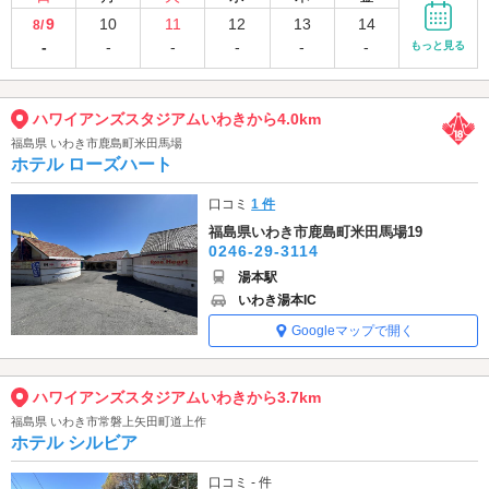
9
10
11
12
13
14
8/
-
-
-
-
-
-
もっと見る
ハワイアンズスタジアムいわきから4.0km
福島県 いわき市鹿島町米田馬場
ホテル ローズハート
口コミ
1 件
福島県いわき市鹿島町米田馬場19
0246-29-3114
湯本駅
いわき湯本IC
Googleマップで開く
ハワイアンズスタジアムいわきから3.7km
福島県 いわき市常磐上矢田町道上作
ホテル シルビア
口コミ - 件