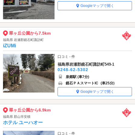
Googleマップで開く
翠ヶ丘公園から7.5km
福島県 岩瀬郡鏡石町諏訪町
iZUMi
口コミ - 件
福島県岩瀬郡鏡石町諏訪町549-1
0248-62-5302
泉郷駅 (車7分)
鏡石ＰＡスマートIC
(車25分)
Googleマップで開く
翠ヶ丘公園から6.9km
福島県 郡山市安積
ホテル ユーハオー
口コミ - 件