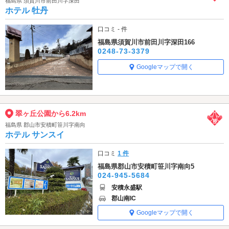
福島県 須賀川市前田川字深田
ホテル 牡丹
口コミ - 件
福島県須賀川市前田川字深田166
0248-73-3379
Googleマップで開く
翠ヶ丘公園から6.2km
福島県 郡山市安積町笹川字南向
ホテル サンスイ
口コミ
1 件
福島県郡山市安積町笹川字南向5
024-945-5684
安積永盛駅
郡山南IC
Googleマップで開く