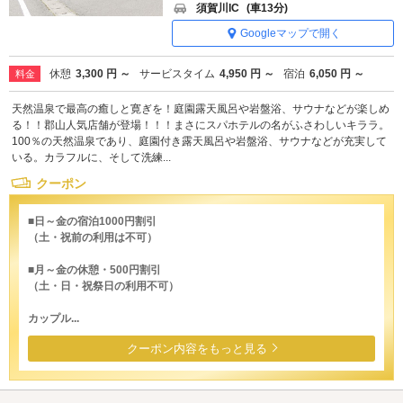
須賀川IC
(車13分)
Googleマップで開く
休憩
3,300 円 ～
サービスタイム
4,950 円 ～
宿泊
6,050 円 ～
料金
天然温泉で最高の癒しと寛ぎを！庭園露天風呂や岩盤浴、サウナなどが楽しめ
る！！郡山人気店舗が登場！！！まさにスパホテルの名がふさわしいキララ。
100％の天然温泉であり、庭園付き露天風呂や岩盤浴、サウナなどが充実して
いる。カラフルに、そして洗練...
クーポン
■日～金の宿泊1000円割引
（土・祝前の利用は不可）
■月～金の休憩・500円割引
（土・日・祝祭日の利用不可）
カップル...
クーポン内容をもっと見る