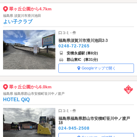
翠ヶ丘公園から4.7km
福島県 須賀川市滑川池田
よい子クラブ
口コミ - 件
福島県須賀川市滑川池田2-3
0248-72-7265
安積永盛駅 (車8分)
郡山東IC
(車31分)
Googleマップで開く
翠ヶ丘公園から6.0km
福島県 福島県郡山市安積町笹川中ノ渡戸
HOTEL QiQ
口コミ - 件
福島県福島県郡山市安積町笹川中ノ渡戸
18
024-945-2508