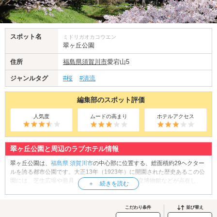
スポット名
ミドリガオカコウエン
翠ヶ丘公園
住所
福島県
須賀川市
愛宕山5
ジャンルタグ
#桜
#清流
編集部のスポット評価
人気度
ムードの高まり
ホテルアクセス
翠ヶ丘公園と周辺のラブホテル情報
翠ヶ丘公園は、
福島県
須賀川市
の中心部に位置する、総面積約29ヘクター
ルを誇る都市公園です。大正13年（1923年）に開園された歴史あるこの公
園には、芝生広場や遊具、展望デッキ、須賀川市立博物館などが点在し、
自然と文化を楽しめるスポットとして親しまれています。春には須賀川川
沿い約1kmにわたって180本もの桜が咲き誇り、お花見デートにもぴった
り。秋は紅葉が園内を鮮やかに彩り、四季折々の景観が魅力です。園内の
こだわり条件
並び替え
カフェで一息つけば、より心温まる時間を過ごせるはず。ふたりでのんび