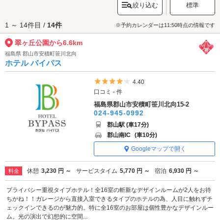
絞り込む
標準
りと散策しながら、癒しのひとときを楽しんでみてはいかがでしょうか。
翠ヶ丘公園へは、
鏡石エリアのラブホテル
、
安積・須賀川エリアのラブホ
1 ～ 14件目 /
14件
テル
からもアクセスが便利です。
※予約カレンダーは11:50時点の情報です
翠ヶ丘公園から6.6km
福島県 郡山市安積町笹川北向
ホテル バイパス
5つ星のうち4
4.40
口コミ - 件
福島県郡山市安積町笹川北向15-2
024-945-0992
郡山駅 (車17分)
郡山南IC
(車10分)
Googleマップで開く
休憩
3,230 円 ～
サービスタイム
5,770 円 ～
宿泊
6,930 円 ～
料金
プライバシー重視タイプホテル！全16室の斬新なデザインルームが2人をお待
ちかね！！ガレージから直接入室できるタイプのホテルの為、人目に触れずチ
ェックインできるのが魅力的。特に全16室のお部屋は個性豊かなデザインルー
ム。光の演出で幻想的に空間...