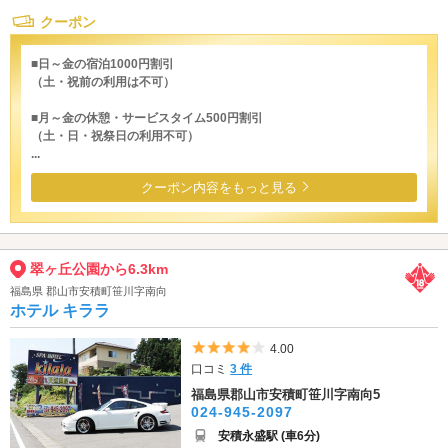
クーポン
■日～金の宿泊1000円割引
（土・祝前の利用は不可）
■月～金の休憩・サービスタイム500円割引
（土・日・祝祭日の利用不可）
...
クーポン内容をもっと見る
翠ヶ丘公園から6.3km
福島県 郡山市安積町笹川字南向
ホテル キララ
5つ星のうち4
4.00
口コミ
3 件
福島県郡山市安積町笹川字南向5
024-945-2097
安積永盛駅 (車6分)