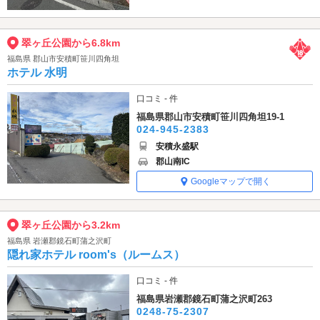
翠ヶ丘公園から6.8km
福島県 郡山市安積町笹川四角坦
ホテル 水明
口コミ - 件
福島県郡山市安積町笹川四角坦19-1
024-945-2383
安積永盛駅
郡山南IC
Googleマップで開く
翠ヶ丘公園から3.2km
福島県 岩瀬郡鏡石町蒲之沢町
隠れ家ホテル room's（ルームス）
口コミ - 件
福島県岩瀬郡鏡石町蒲之沢町263
0248-75-2307