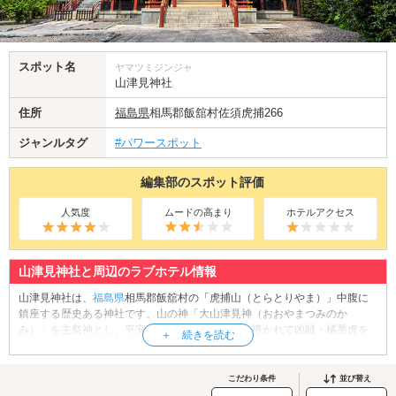
スポット名
ヤマツミジンジャ
山津見神社
住所
福島県
相馬郡飯舘村佐須虎捕266
ジャンルタグ
#パワースポット
編集部のスポット評価
人気度
ムードの高まり
ホテルアクセス
山津見神社と周辺のラブホテル情報
山津見神社は、
福島県
相馬郡飯舘村の「虎捕山（とらとりやま）」中腹に
鎮座する歴史ある神社です。山の神「大山津見神（おおやまつみのか
み）」を主祭神とし、平安時代に源頼義が白狼に導かれて凶賊・橘墨虎を
討伐したという伝説が残っています。全国的にも珍しいオオカミ信仰の神
社として知られ、境内には狛犬の代わりに白狼像が安置されており、荘厳
かつ神秘的な雰囲気を醸し出しています。2013年の火災で焼失した天井画
こだわり条件
並び替え
「オオカミの絵」は、東京藝術大学の学生によって復元され、2016年に奉