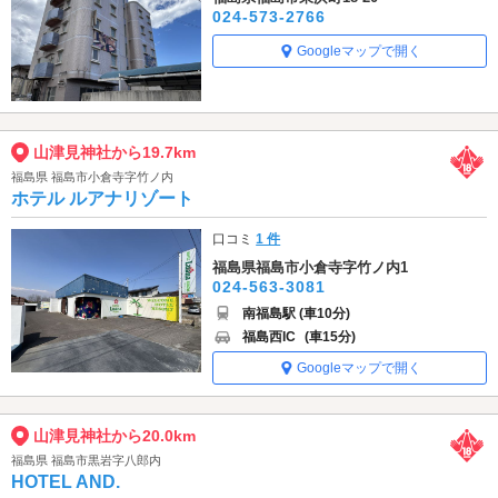
024-573-2766
Googleマップで開く
山津見神社から19.7km
福島県 福島市小倉寺字竹ノ内
ホテル ルアナリゾート
口コミ
1 件
福島県福島市小倉寺字竹ノ内1
024-563-3081
南福島駅 (車10分)
福島西IC
(車15分)
Googleマップで開く
山津見神社から20.0km
福島県 福島市黒岩字八郎内
HOTEL AND.