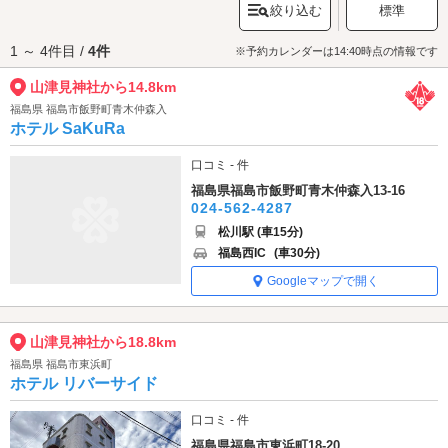
絞り込む
標準
納されました。厄除けや交通安全のご利益があり、福島県内でも屈指のパ
ワースポットとして注目されています。オオカミに守られるような体験を
1 ～ 4件目 /
4件
求める方におすすめの神社です。
※予約カレンダーは14:40時点の情報です
山津見神社へは、
松川・二本松エリアのラブホテル
、
南相馬・相馬エリア
山津見神社から14.8km
のラブホテル
からもアクセスが便利です。
福島県 福島市飯野町青木仲森入
ホテル SaKuRa
口コミ - 件
福島県福島市飯野町青木仲森入13-16
024-562-4287
松川駅 (車15分)
福島西IC
(車30分)
Googleマップで開く
山津見神社から18.8km
福島県 福島市東浜町
ホテル リバーサイド
口コミ - 件
福島県福島市東浜町18-20