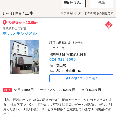
絞り込む
標準
やかなひとときを過ごせます。
大聖寺へは、
福島駅・信夫山エリアのラブホテル
からもアクセスが便利で
1 ～ 11件目 /
11件
す。
※予約カレンダーは22:00時点の情報です
大聖寺から13.6km
福島県 郡山市駅前
ホテル キャッスル
評価の投稿はありません。
口コミ - 件
福島県郡山市駅前2-14-5
024-923-3505
郡山駅
郡山（東北道）IC
Googleマップで開く
休憩
3,500 円 ～
サービスタイム
5,480 円 ～
宿泊
6,980 円 ～
料金
【郡山駅西口から徒歩5分の駅近ホテル】 駅前アーケードからのアクセスも抜
群！ 外出何度でもOK！ 前料金にて可能！駅周辺のデートの拠点に、ぜひご利
用ください。 ★無料貸出・サービスを数多くご用意しています★ 貸出品や貸
出ア...