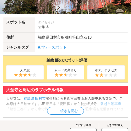
スポット名
ダイセイジ
大聖寺
住所
福島県
田村市
船引町笹山立石13
ジャンルタグ
#パワースポット
編集部のスポット評価
人気度
ムードの高まり
ホテルアクセス
大聖寺と周辺のラブホテル情報
大聖寺は、
福島県
田村市
船引町にある真言宗豊山派の歴史ある寺院で、ご
本尊は大日如来です。JR東日本「要田駅」から徒歩約6分、
磐越自動車道
「船引三春IC」から車で約5分とアクセスも良く、駐車場も完備されていま
す。境内の最大の見どころは、参道の斜面に咲く1本のベニシダレザクラ。
推定樹齢300年超の古木で、4月下旬になると空を覆うように紅色の花を咲
かせ、訪れる人々を魅了します。春の風情と歴史が調和したこの場所は、
こだわり条件
並び替え
カップルでの花見デートにもぴったり。静かで落ち着いた空間の中、心穏