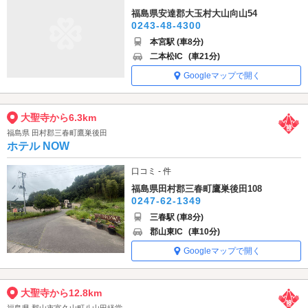
福島県安達郡大玉村大山向山54
0243-48-4300
本宮駅 (車8分)
二本松IC
(車21分)
Googleマップで開く
大聖寺から6.3km
福島県 田村郡三春町鷹巣後田
ホテル NOW
口コミ - 件
福島県田村郡三春町鷹巣後田108
0247-62-1349
三春駅 (車8分)
郡山東IC
(車10分)
Googleマップで開く
大聖寺から12.8km
福島県 郡山市富久山町八山田経堂