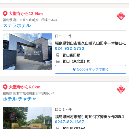
大聖寺から12.9km
福島県 郡山市富久山町八山田字一本橋
ステラホテル
口コミ - 件
福島県郡山市富久山町八山田字一本橋16-1
024-932-5733
郡山富田駅
郡山（東北道）IC
Googleマップで開く
大聖寺から6.0km
福島県 田村市船引町船引字卯田ケ作
ホテル チャチャ
口コミ - 件
福島県田村市船引町船引字卯田ケ作265-1
0247-82-1697
船引駅 (車5分)