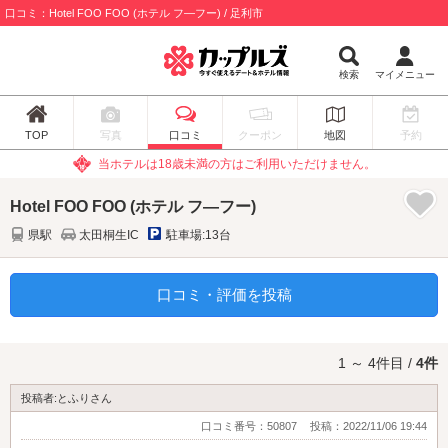
口コミ：Hotel FOO FOO (ホテル フ―フー) / 足利市
検索
マイメニュー
TOP
写真
口コミ
クーポン
地図
予約
当ホテルは18歳未満の方はご利用いただけません。
Hotel FOO FOO (ホテル フ―フー)
県駅
太田桐生IC
駐車場:13台
口コミ・評価を投稿
1 ～ 4件目 /
4件
投稿者:とふりさん
口コミ番号：50807
投稿：2022/11/06 19:44