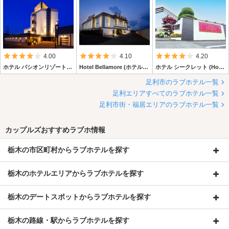
5つ星のうち4
5つ星のうち4
5つ星のうち4
4.00
4.10
4.20
ホテル パシオンリゾート 足利
Hotel Bellamore (ホテル ベラモーレ)
ホテル シークレット (Hotel Secret)
足利市のラブホテル一覧
足利エリアすべてのラブホテル一覧
足利市街・福居エリアのラブホテル一覧
カップルズおすすめラブホ情報
栃木の市区町村からラブホテルを探す
栃木のホテルエリアからラブホテルを探す
栃木のデートスポットからラブホテルを探す
栃木の路線・駅からラブホテルを探す