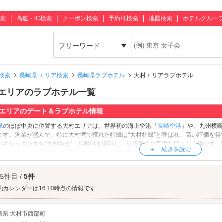
索
高速・IC検索
クーポン検索
予約可検索
地図検索
ホテルグルー
フリーワード
検索
長崎県 エリア検索
長崎県ラブホテル
大村エリアラブホテル
エリアのラブホテル一覧
エリアのデート＆ラブホテル情報
県
のほぼ中央に位置する大村エリアは、世界初の海上空港「
長崎空港
」や、九州横
です。漁業が盛んで、特に大村湾で獲れた牡蠣は“大村牡蠣”と呼ばれ、高い評価を
のキリシタン大名“大村純忠”。長崎港を開港し、長崎発展の基礎を築いた人物です
・デートするならまずは、日本さくらの名所100選に選定されている「
大村公園
」へ
ソメイヨシノや、国指定天然記念物・オオムラザクラを含む約2000本の桜が植えら
なった桜があたり一面をピンク色に染める様は圧巻です。また、1952年に全国で初
 5件目 /
5件
。白熱のレースを2人で観戦したら、吊り橋効果も狙えそうです♪から揚げやラーメ
ぜひご堪能ください。デートを満喫したらラブホテルでひと休み。大村エリアのラブ
約カレンダーは16:10時点の情報です
」、JR「若松駅」、「
日岳公園
」の近くに点在しています。さっそくデートスポッ
崎県 大村市西部町