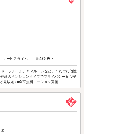
サービスタイム
5,470 円 ～
マッサージルーム、ＳＭルームなど、それぞれ個性
■戸建のペンションタイプでプライバシー面も安
ど見放題♪ ■全室無料ローション完備！ ...
-2