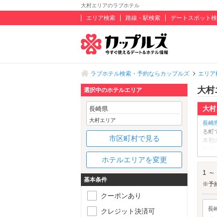
大村エリアのラブホテル
エリア検索
路線・駅検索
デートスポット検
ラブホテル検索・予約ならカップルズ
エリア
大村
選択中のホテルエリア
大村
長崎県
大村エリア
長崎
る町
市区町村で見る
本初
観光
は、
ホテルエリアを変更
開に
1 ～
すめ
基本条件
ので
※予
村駅
クーポンあり
長
クレジット決済可