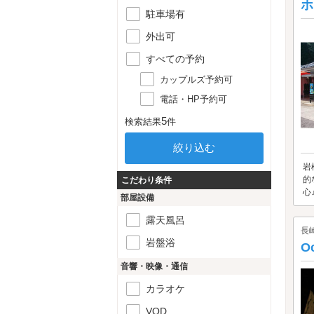
ホ
駐車場有
外出可
すべての予約
カップルズ予約可
電話・HP予約可
5
検索結果
件
岩
的
こだわり条件
心
部屋設備
露天風呂
長
岩盤浴
O
音響・映像・通信
カラオケ
VOD