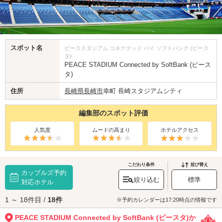
スポット名
ピーススタジアム コネクテッド バイ ソフトバンク (ピース
タ)
PEACE STADIUM Connected by SoftBank (ピース
タ)
住所
長崎県
長崎市
幸町 長崎スタジアムシティ
編集部のスポット評価
人気度
ムードの高まり
ホテルアクセス
こだわり条件
並び替え
カップルズ予約
絞り込む
標準
対応ホテル
1 ～ 18件目 /
18件
※予約カレンダーは17:20時点の情報です
PEACE STADIUM Connected by SoftBank (ピースタ)か