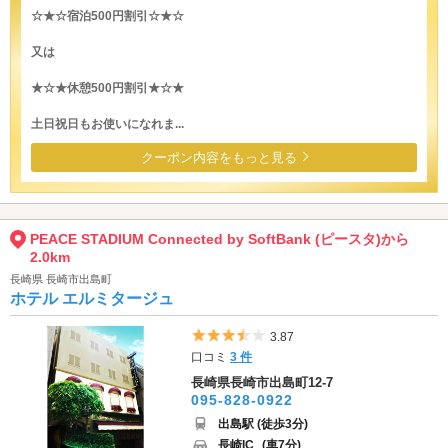
☆★☆宿泊500円割引☆★☆
又は
★☆★休憩500円割引★☆★
土日祝日もお使いになれま...
クーポン内容をもっと見る
PEACE STADIUM Connected by SoftBank (ピースタ)から
2.0km
長崎県 長崎市出島町
ホテル エルミタージュ
5つ星のうち3.5
3.87
口コミ
3 件
長崎県長崎市出島町12-7
095-828-0922
出島駅 (徒歩3分)
長崎IC
(車7分)