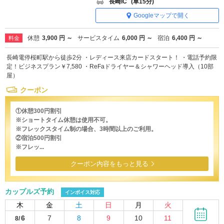
長崎IC
(車15分)
Googleマップで開く
休憩
3,900 円 ～
サービスタイム
6,000 円 ～
宿泊
6,400 円 ～
料金
長崎電停桜町駅から徒歩2分 ・レディース来店カードスタート！ ・電話予約限
定！ビジネスプラン￥7,580 ・ReFaドライヤー＆シャワーヘッド導入（10部
屋）
クーポン
①休憩300円割引
※ショートタイム休憩は使用不可。
※フレックスタイム制の場合、3時間以上のご利用。
②宿泊500円割引
※フレッ...
クーポン内容をもっと見る
カップルズ予約
インボイス対応
木
金
土
日
月
火
6
7
8
9
10
11
8/