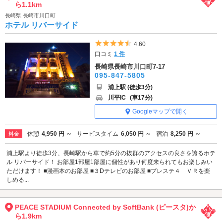
ら1.1km
長崎県 長崎市川口町
ホテル リバーサイド
5つ星のうち4.5
4.60
口コミ
1 件
長崎県長崎市川口町7-17
095-847-5805
浦上駅 (徒歩3分)
川平IC
(車17分)
Googleマップで開く
休憩
4,950 円 ～
サービスタイム
6,050 円 ～
宿泊
8,250 円 ～
料金
浦上駅より徒歩3分、長崎駅から車で約5分の抜群のアクセスの良さを誇るホテ
ル リバーサイド！ お部屋1部屋1部屋に個性があり何度来られてもお楽しみい
ただけます！ ■漫画本のお部屋 ■３Dテレビのお部屋 ■プレステ４ ＶＲを楽
しめる...
PEACE STADIUM Connected by SoftBank (ピースタ)か
ら1.9km