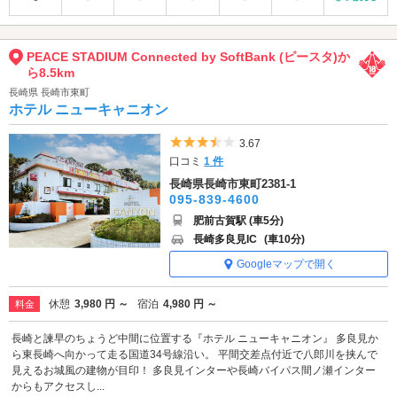
PEACE STADIUM Connected by SoftBank (ピースタ)か
ら8.5km
長崎県 長崎市東町
ホテル ニューキャニオン
5つ星のうち3.5
3.67
口コミ
1 件
長崎県長崎市東町2381-1
095-839-4600
肥前古賀駅 (車5分)
長崎多良見IC
(車10分)
Googleマップで開く
休憩
3,980 円 ～
宿泊
4,980 円 ～
料金
長崎と諫早のちょうど中間に位置する『ホテル ニューキャニオン』 多良見か
ら東長崎へ向かって走る国道34号線沿い。 平間交差点付近で八郎川を挟んで
見えるお城風の建物が目印！ 多良見インターや長崎バイパス間ノ瀬インター
からもアクセスし...