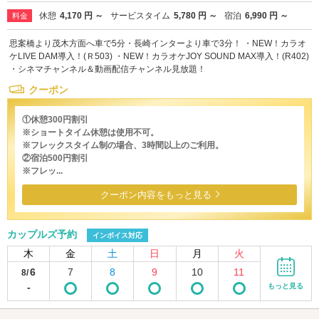
休憩
4,170 円 ～
サービスタイム
5,780 円 ～
宿泊
6,990 円 ～
料金
思案橋より茂木方面へ車で5分・長崎インターより車で3分！ ・NEW！カラオ
ケLIVE DAM導入！(Ｒ503) ・NEW！カラオケJOY SOUND MAX導入！(R402)
・シネマチャンネル＆動画配信チャンネル見放題！
クーポン
①休憩300円割引
※ショートタイム休憩は使用不可。
※フレックスタイム制の場合、3時間以上のご利用。
②宿泊500円割引
※フレッ...
クーポン内容をもっと見る
カップルズ予約
インボイス対応
木
金
土
日
月
火
6
7
8
9
10
11
8/
-
もっと見る