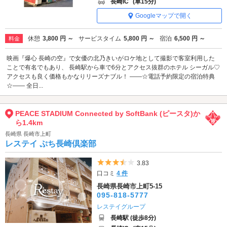
長崎IC
(車15分)
Googleマップで開く
休憩
3,800 円 ～
サービスタイム
5,800 円 ～
宿泊
6,500 円 ～
料金
映画『爆心 長崎の空』で女優の北乃きいがロケ地として撮影で客室利用した
ことで有名でもあり、 長崎駅から車で6分とアクセス抜群のホテル シーガル♡
アクセスも良く価格もかなりリーズナブル！ ――☆電話予約限定の宿泊特典
☆―― 全日...
PEACE STADIUM Connected by SoftBank (ピースタ)か
ら1.4km
長崎県 長崎市上町
レステイ ぷち長崎倶楽部
5つ星のうち3.5
3.83
口コミ
4 件
長崎県長崎市上町5-15
095-818-5777
レステイグループ
長崎駅 (徒歩8分)