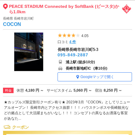
PEACE STADIUM Connected by SoftBank (ピースタ)か
ら1.0km
長崎県 長崎市岩川町
COCON
5つ星のうち4
4.05
口コミ
4 件
長崎県長崎市岩川町5-3
095-849-2887
浦上駅 (徒歩10分)
長崎市新地町IC
(車10分)
Googleマップで開く
休憩
4,180 円 ～
サービスタイム
5,060 円 ～
宿泊
8,250 円 ～
料金
★カップルズ限定割引クーポン有り★ 2023年3月『COCON』としてリニュー
アルオープン！ 長崎市内とアクセス抜群！！！ ハウステンボスや長崎観光な
どの拠点として大活躍まちがいなし！！！ コンセプトの異なるお洒落な客室
があなた...
クーポン