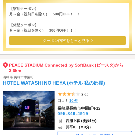
【宿泊クーポン】
月～金（祝前日を除く） 500円OFF！！！
【休憩クーポン】
月～金（祝日を除く） 300円OFF！！！
クーポン内容をもっと見る
PEACE STADIUM Connected by SoftBank (ピースタ)から
3.6km
長崎県 長崎市中園町
HOTEL WATASHI NO HEYA (ホテル 私の部屋)
5つ星のうち3.5
3.65
口コミ
10 件
長崎県長崎市中園町4-12
095-849-4919
西浦上駅 (徒歩1分)
川平IC
(車9分)