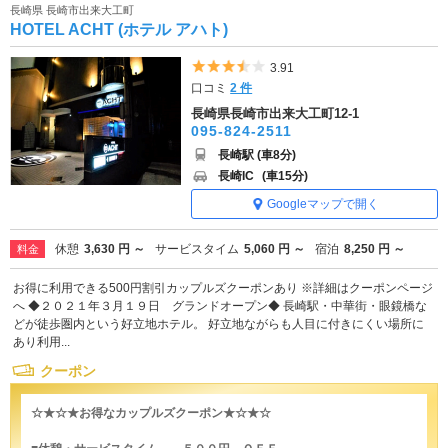
長崎県 長崎市出来大工町
HOTEL ACHT (ホテル アハト)
5つ星のうち3.5
3.91
口コミ
2 件
長崎県長崎市出来大工町12-1
095-824-2511
長崎駅 (車8分)
長崎IC
(車15分)
Googleマップで開く
休憩
3,630 円 ～
サービスタイム
5,060 円 ～
宿泊
8,250 円 ～
料金
お得に利用できる500円割引カップルズクーポンあり ※詳細はクーポンページ
へ ◆２０２１年３月１９日 グランドオープン◆ 長崎駅・中華街・眼鏡橋な
どが徒歩圏内という好立地ホテル。 好立地ながらも人目に付きにくい場所に
あり利用...
クーポン
☆★☆★お得なカップルズクーポン★☆★☆