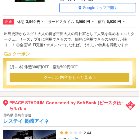
Googleマップで開く
休憩
3,960 円 ～
サービスタイム
3,960 円 ～
宿泊
6,930 円 ～
料金
出島史跡からスグ！大人の寛ぎ空間大人の隠れ家として人気を集めるエルミタ
ージュ。リーズナブルに利用できるので、気軽に利用できるのが嬉しい限
り…！ ◎全室Wi-Fi完備♪ ☆メンバーになれば、うれしい特典も満載です☆
クーポン
[月～木] 休憩300円OFF、宿泊500円OFF
クーポン内容をもっと見る
PEACE STADIUM Connected by SoftBank (ピースタ)か
ら4.7km
長崎県 長崎市赤迫
レステイ 長崎アイネ
5つ星のうち2
2.44