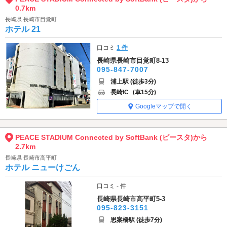
0.7km
長崎県 長崎市目覚町
ホテル 21
口コミ
1 件
長崎県長崎市目覚町8-13
095-847-7007
浦上駅 (徒歩3分)
長崎IC
(車15分)
Googleマップで開く
PEACE STADIUM Connected by SoftBank (ピースタ)から
2.7km
長崎県 長崎市高平町
ホテル ニューけごん
口コミ - 件
長崎県長崎市高平町5-3
095-823-3151
思案橋駅 (徒歩7分)