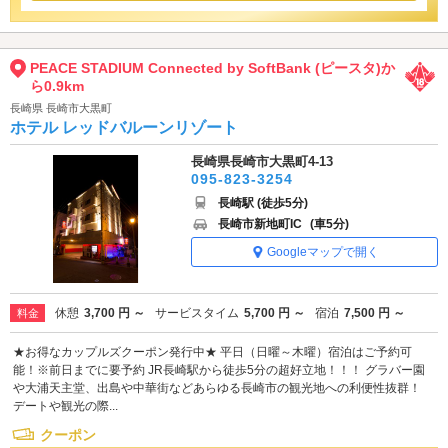
PEACE STADIUM Connected by SoftBank (ピースタ)か
ら0.9km
長崎県 長崎市大黒町
ホテル レッドバルーンリゾート
長崎県長崎市大黒町4-13
095-823-3254
長崎駅 (徒歩5分)
長崎市新地町IC
(車5分)
Googleマップで開く
休憩
3,700 円 ～
サービスタイム
5,700 円 ～
宿泊
7,500 円 ～
料金
★お得なカップルズクーポン発行中★ 平日（日曜～木曜）宿泊はご予約可
能！※前日までに要予約 JR長崎駅から徒歩5分の超好立地！！！ グラバー園
や大浦天主堂、出島や中華街などあらゆる長崎市の観光地への利便性抜群！
デートや観光の際...
クーポン