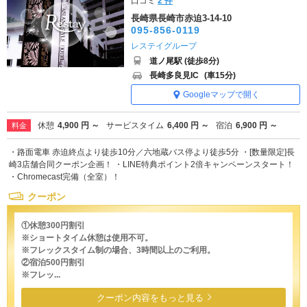
口コミ
2 件
長崎県長崎市赤迫3-14-10
095-856-0119
レステイグループ
道ノ尾駅 (徒歩8分)
長崎多良見IC
(車15分)
Googleマップで開く
休憩
4,900 円 ～
サービスタイム
6,400 円 ～
宿泊
6,900 円 ～
料金
・路面電車 赤迫終点より徒歩10分／六地蔵バス停より徒歩5分 ・[数量限定]長
崎3店舗合同クーポン企画！ ・LINE特典ポイント2倍キャンペーンスタート！
・Chromecast完備（全室）！
クーポン
①休憩300円割引
※ショートタイム休憩は使用不可。
※フレックスタイム制の場合、3時間以上のご利用。
②宿泊500円割引
※フレッ...
クーポン内容をもっと見る