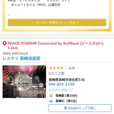
■休憩・サービスタイム ５００円 ＯＦＦ
※ショートタイム（90分）は適応外
...
クーポン内容をもっと見る
PEACE STADIUM Connected by SoftBank (ピースタ)から
4.1km
長崎県 長崎市弥生町
レステイ 長崎倶楽部
5つ星のうち4
4.25
口コミ
7 件
長崎県長崎市弥生町5-41
095-820-3135
レステイグループ
長崎駅 (車15分)
長崎IC
(車3分)
Googleマップで開く