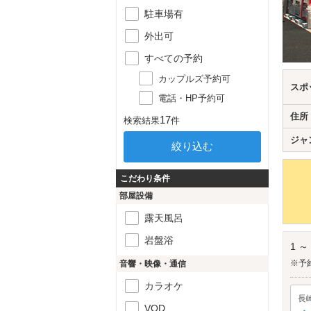
駐車場有
外出可
すべての予約
カップルズ予約可
スポ
電話・HP予約可
住所
17
検索結果
件
ジャ
こだわり条件
部屋設備
露天風呂
岩盤浴
1 ～
※予
音響・映像・通信
カラオケ
長
VOD