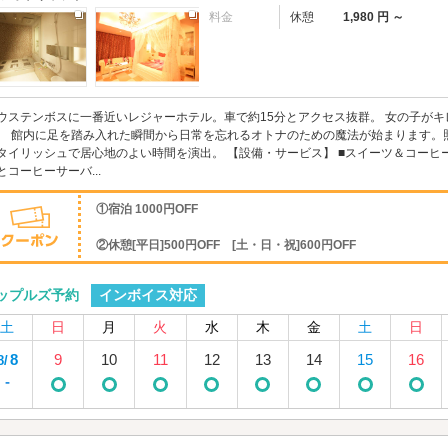
料金
休憩
1,980 円 ～
ウステンボスに一番近いレジャーホテル。車で約15分とアクセス抜群。 女の子が
。 館内に足を踏み入れた瞬間から日常を忘れるオトナのための魔法が始まります。
タイリッシュで居心地のよい時間を演出。 【設備・サービス】 ■スイーツ＆コーヒ
とコーヒーサーバ...
①宿泊 1000円OFF
②休憩[平日]500円OFF [土・日・祝]600円OFF
インボイス対応
ップルズ予約
土
日
月
火
水
木
金
土
日
8
9
10
11
12
13
14
15
16
8/
-