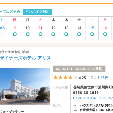
インボイス対応
ップルズ予約
土
日
月
火
水
木
金
土
日
8
9
10
11
12
13
14
15
16
8/
-
崎県 佐世保市浦川内町
ザイナーズホテル アリス
HOTEL AWARD 2026受賞
5つ星のうち4
4.25
口コミ
39 件
長崎県佐世保市浦川内町82
ホテル情報
0956-38-1919
F-GARDEN グループ ホテル
最寄り
ハウステンボス駅 (車15
佐世保大塔ＴＢIC
(車1
フォトギャラリー