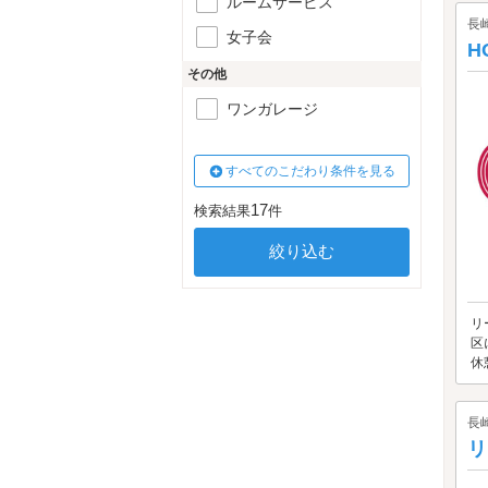
ルームサービス
長
女子会
H
その他
ワンガレージ
すべてのこだわり条件を見る
17
検索結果
件
リ
区
休
長
リ