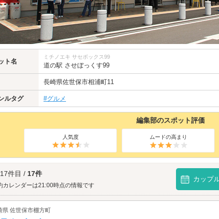
ミチノエキ サセボックス99
ット名
道の駅 させぼっくす99
長崎県
佐世保市
相浦町11
ンルタグ
#グルメ
編集部のスポット評価
人気度
ムードの高まり
 17件目 /
17件
カップ
約カレンダーは21:00時点の情報です
崎県 佐世保市棚方町