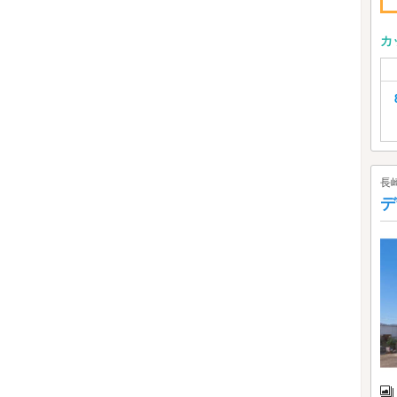
カ
長
デ