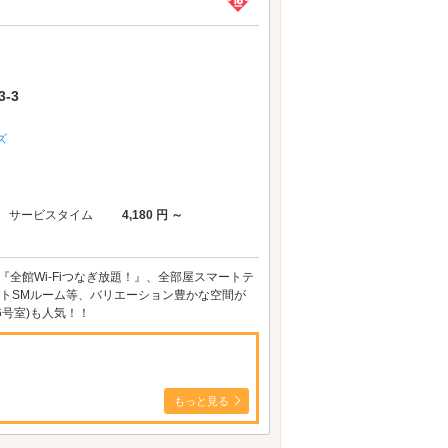
-3
ズ
サービスタイム
4,180 円 ～
全館Wi-Fiつなぎ放題！』、全部屋スマートテ
フトSMルーム等、バリエーション豊かな空間が
6号室)も人気！！
もっと見る