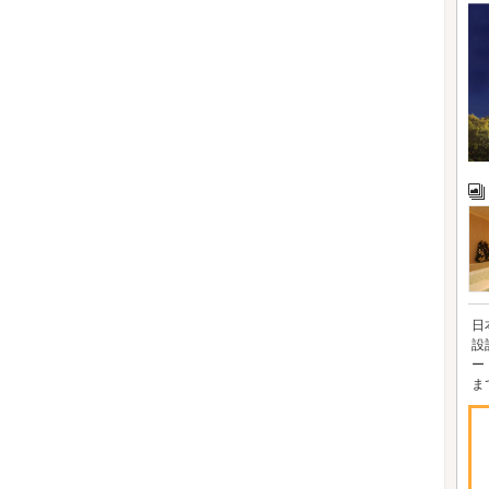
日
設
ー
ま