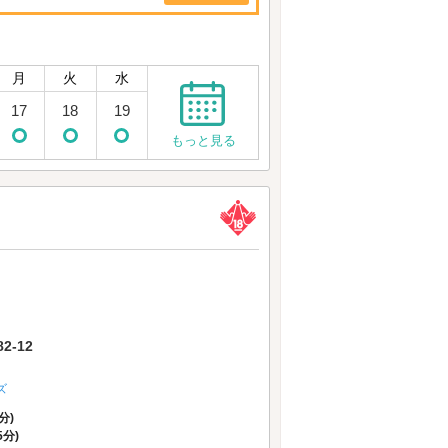
月
火
水
17
18
19
もっと見る
-12
ズ
分)
5分)