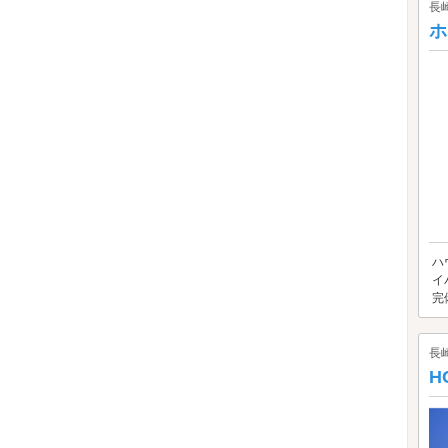
長
ホ
ハ
イ
完
長
H