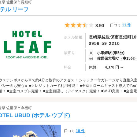
崎県 佐世保市長畑町
テル リーフ
5つ星のうち3.5
3.90
口コミ
11 件
長崎県佐世保市長畑町10
ホテル情報
0956-59-2210
最寄り
小串郷駅 (車5分)
佐世保大塔IC
(車15分)
料金
休憩
4,370 円 ～
ウステンボスから車で約4分と抜群のアクセス！ シャッター付ガレージから直接入室
バシー面も安心♬ ■クレジットカード利用可能！ ■全室クロームキャスト導入でYouTub
備！ ■全室コスプレ完備！ ■全室目隠し（アイマスク）完備！ ■Wi-Fi完備！ ■全室電マ
崎県 佐世保市今福町
OTEL UBUD (ホテル ウブド)
口コミ
18 件