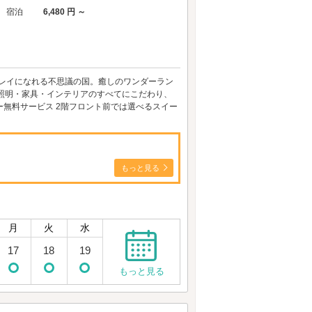
宿泊
6,480 円 ～
キレイになれる不思議の国。癒しのワンダーラン
照明・家具・インテリアのすべてにこだわり、
ー無料サービス 2階フロント前では選べるスイー
もっと見る
月
火
水
17
18
19
もっと見る