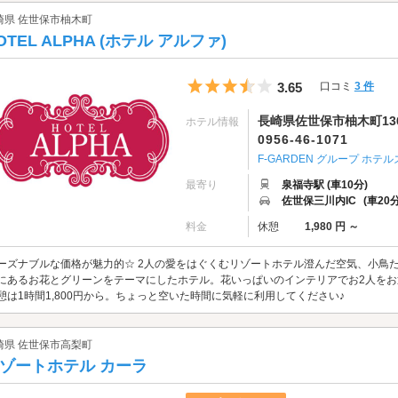
崎県 佐世保市柚木町
OTEL ALPHA (ホテル アルファ)
5つ星のうち3.5
3.65
口コミ
3 件
長崎県佐世保市柚木町13
ホテル情報
0956-46-1071
F-GARDEN グループ ホテル
最寄り
泉福寺駅 (車10分)
佐世保三川内IC
(車20分
料金
休憩
1,980 円 ～
ーズナブルな価格が魅力的☆ 2人の愛をはぐくむリゾートホテル澄んだ空気、小鳥
にあるお花とグリーンをテーマにしたホテル。花いっぱいのインテリアでお2人を
憩は1時間1,800円から。ちょっと空いた時間に気軽に利用してください♪
崎県 佐世保市高梨町
ゾートホテル カーラ