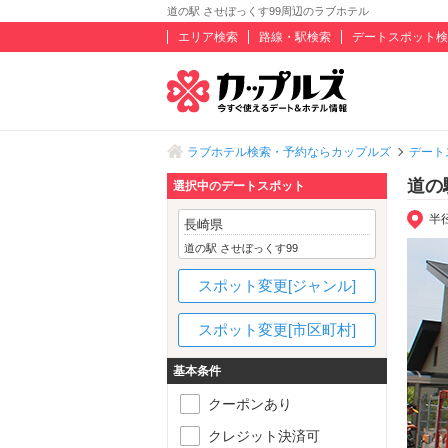
道の駅 させぼっくす99周辺のラブホテル
エリア検索
路線・駅検索
デートスポット検
ラブホテル検索・予約ならカップルズ
デート
道の
選択中のデートスポット
半
長崎県
道の駅 させぼっくす99
スポット変更[ジャンル]
スポット変更[市区町村]
基本条件
クーポンあり
クレジット決済可