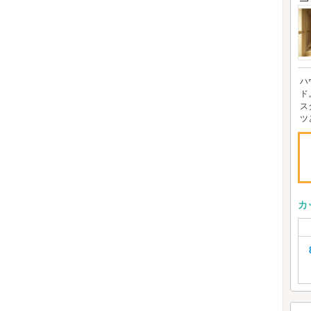
ハ
ド
ス
ツ
カ