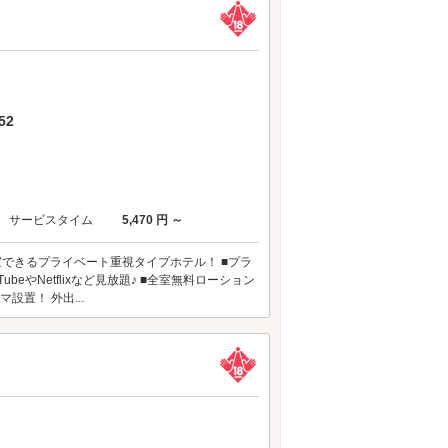
52
サービスタイム
5,470 円 ～
できるプライベート重視タイプホテル！ ■プラ
eやNetflixなど見放題♪ ■全室無料ローション
設置！ 外出...