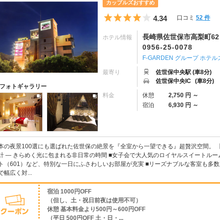
カップルズおすすめ
5つ星のうち4
4.34
口コミ
52 件
長崎県佐世保市高梨町62
ホテル情報
0956-25-0078
F-GARDEN グループ ホテル
最寄り
佐世保中央駅 (車8分)
佐世保中央IC
(車8分)
フォトギャラリー
料金
休憩
2,750 円 ～
宿泊
6,930 円 ～
本の夜景100選にも選ばれた佐世保の絶景を『全室から一望できる』超贅沢空間。 
計 ― きらめく光に包まれる非日常の時間 ■女子会で大人気のロイヤルスイートルー
ト（601）など、特別な一日にふさわしいお部屋が充実 ■リーズナブルな客室も多
で幅広く対...
宿泊 1000円OFF
（但し、土・祝日前夜は使用不可）
休憩 基本料金より500円～600円OFF
（平日 500円OFF 土・日・...