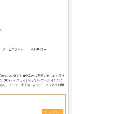
ズ
サービスタイム
4,950 円 ～
【ホテルの魅力】 ■全室から夜景を楽しめる贅沢
ム（602）やスカイジャグジープール付きスイ
数あり、デート・女子会・記念日・ビジネス利用
もっと見る