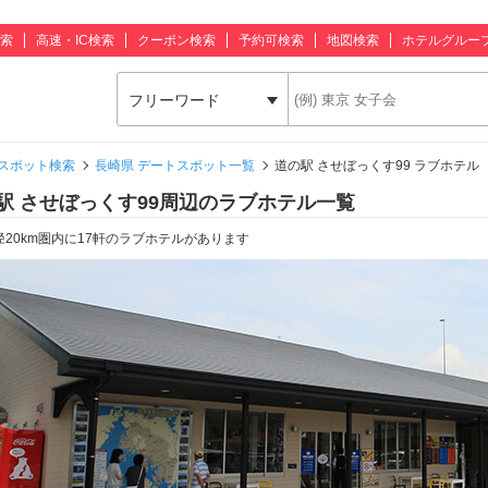
索
高速・IC検索
クーポン検索
予約可検索
地図検索
ホテルグルー
フリーワード
スポット検索
長崎県 デートスポット一覧
道の駅 させぼっくす99 ラブホテル
駅 させぼっくす99周辺のラブホテル一覧
径20km圏内に17軒のラブホテルがあります