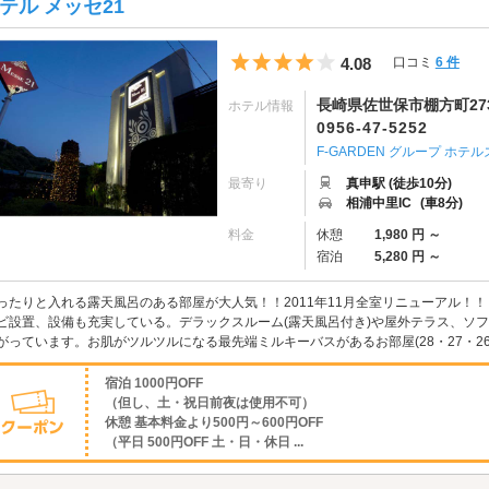
テル メッセ21
5つ星のうち4
4.08
口コミ
6 件
長崎県佐世保市棚方町273
ホテル情報
0956-47-5252
F-GARDEN グループ ホテル
最寄り
真申駅 (徒歩10分)
相浦中里IC
(車8分)
料金
休憩
1,980 円 ～
宿泊
5,280 円 ～
ったりと入れる露天風呂のある部屋が大人気！！2011年11月全室リニューアル！！『
ビ設置、設備も充実している。デラックスルーム(露天風呂付き)や屋外テラス、ソ
がっています。お肌がツルツルになる最先端ミルキーバスがあるお部屋(28・27・2
宿泊 1000円OFF
（但し、土・祝日前夜は使用不可）
休憩 基本料金より500円～600円OFF
（平日 500円OFF 土・日・休日 ...