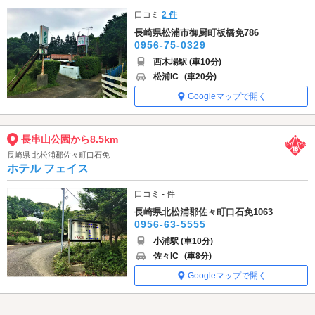
口コミ
2 件
長崎県松浦市御厨町板橋免786
0956-75-0329
西木場駅 (車10分)
松浦IC
(車20分)
Googleマップで開く
長串山公園から8.5km
長崎県 北松浦郡佐々町口石免
ホテル フェイス
口コミ - 件
長崎県北松浦郡佐々町口石免1063
0956-63-5555
小浦駅 (車10分)
佐々IC
(車8分)
Googleマップで開く