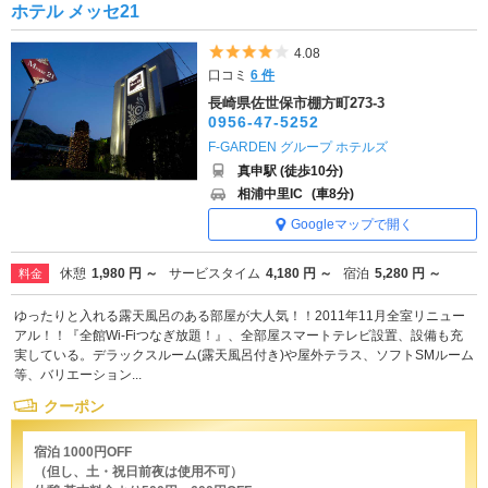
ホテル メッセ21
5つ星のうち4
4.08
口コミ
6 件
長崎県佐世保市棚方町273-3
0956-47-5252
F-GARDEN グループ ホテルズ
真申駅 (徒歩10分)
相浦中里IC
(車8分)
Googleマップで開く
休憩
1,980 円 ～
サービスタイム
4,180 円 ～
宿泊
5,280 円 ～
料金
ゆったりと入れる露天風呂のある部屋が大人気！！2011年11月全室リニュー
アル！！『全館Wi-Fiつなぎ放題！』、全部屋スマートテレビ設置、設備も充
実している。デラックスルーム(露天風呂付き)や屋外テラス、ソフトSMルーム
等、バリエーション...
クーポン
宿泊 1000円OFF
（但し、土・祝日前夜は使用不可）