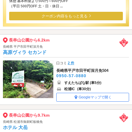
休憩 基本料金より500円～600円OFF
（平日 500円OFF 土・日・休日 ...
クーポン内容をもっと見る
長串山公園から6.2km
長崎県 平戸市田平町深月免
高原ヴィラ セカンド
口コミ
2 件
長崎県平戸市田平町深月免504
0950-57-0880
すえたちばな駅 (車5分)
松浦IC
(車30分)
Googleマップで開く
長串山公園から9.7km
長崎県 松浦市御厨町板橋免
ホテル 大岳