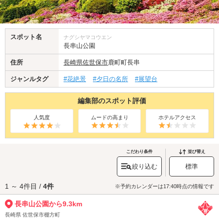
スポット名
ナグシヤマコウエン
長串山公園
住所
長崎県
佐世保市
鹿町町長串
ジャンルタグ
#花絶景
#夕日の名所
#展望台
編集部のスポット評価
人気度
ムードの高まり
ホテルアクセス
こだわり条件
並び替え
絞り込む
標準
1 ～ 4件目 /
4件
※予約カレンダーは17:40時点の情報です
長串山公園から9.3km
長崎県 佐世保市棚方町