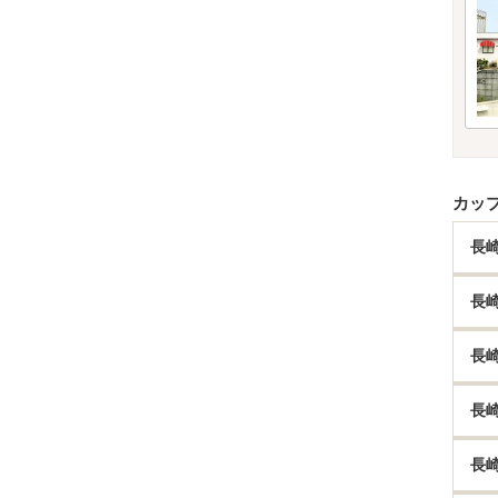
カッ
長
長
長
長
長