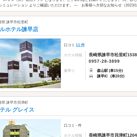
シミュレーション よりご確認いただけます。 ― お客様へ大切なお知らせ（2023/10
崎県 諫早市松里町
ルホテル諫早店
口コミ
11 件
長崎県諫早市松里町1538
ホテル情報
0957-28-3899
最寄り
森山駅 (車15分)
諫早IC
(車20分)
崎県 諫早市貝津町
テル グレイス
口コミ - 件
長崎県諫早市貝津町1204
ホテル情報