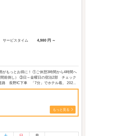
サービスタイム
4,980 円 ～
用がもっとお得に！ ①ご休憩3時間から4時間へ
時間前倒し） ③日～金曜日の宿泊2部 チェック
長野IC下車 「7分」でホテル着。 202...
もっと見る
土
日
月