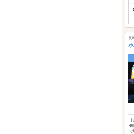
長
ホ
【
個
で