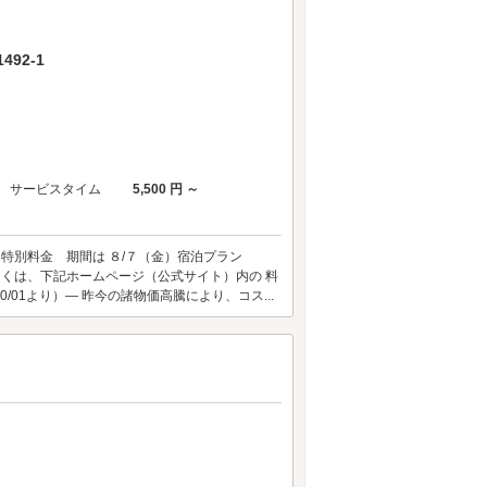
92-1
サービスタイム
5,500 円 ～
 特別料金 期間は ８/７（金）宿泊プラン
しくは、下記ホームページ（公式サイト）内の 料
/01より）― 昨今の諸物価高騰により、コス...