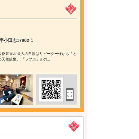
）
田志17902-1
天然鉱泉♨️ 最大の自慢はリピーター様から「と
然鉱泉。 「ラブホテルの...