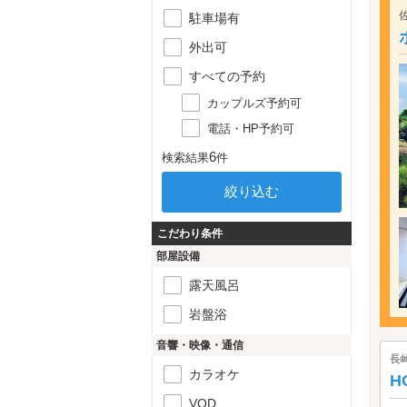
駐車場有
外出可
すべての予約
カップルズ予約可
電話・HP予約可
6
検索結果
件
こだわり条件
部屋設備
露天風呂
岩盤浴
音響・映像・通信
長
カラオケ
H
VOD