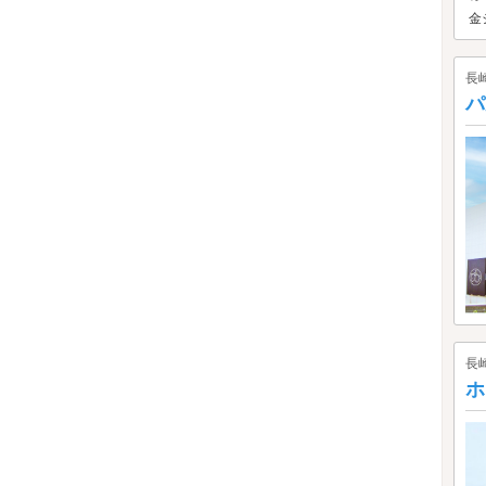
金
長
パ
長
ホ