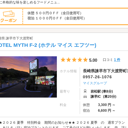
に本格的な味を楽しめるフードメニュ...
休憩 ５００円ＯＦＦ（全日使用可）
宿泊 １０００円ＯＦＦ（全日使用可）
崎県 諫早市下大渡野町
OTEL MYTH F-2 (ホテル マイス エフツー)
5つ星のうち5
5.00
口コミ
1 件
長崎県諫早市下大渡野町1
ホテル情報
0957-26-1076
マイスグループ
最寄り
岩松駅 (車8分)
諫早IC
(車20分)
料金
休憩
3,300 円 ～
宿泊
6,600 円 ～
★２０２６ 夏季 特別料金 期間のお知らせ★★ ２０２６ 夏季 の 通常プラン
 ８/１６（日）宿泊プラン となります。ご了承のほどお願いいたします。 尚、詳