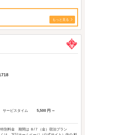
もっと見る
718
サービスタイム
5,500 円 ～
 特別料金 期間は ８/７（金）宿泊プラン
しくは、下記ホームページ（公式サイト）内の 料