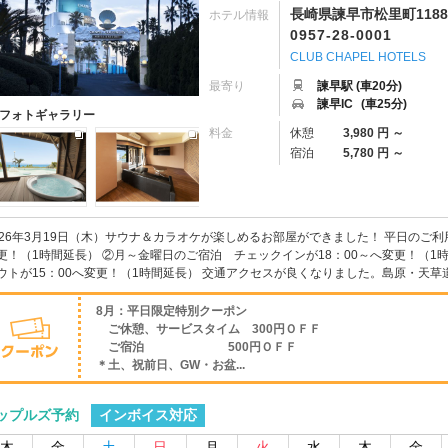
長崎県諫早市松里町1188
ホテル情報
0957-28-0001
CLUB CHAPEL HOTELS
最寄り
諫早駅 (車20分)
諫早IC
(車25分)
フォトギャラリー
料金
休憩
3,980 円 ～
宿泊
5,780 円 ～
026年3月19日（木）サウナ＆カラオケが楽しめるお部屋ができました！ 平日のご利
更！（1時間延長） ②月～金曜日のご宿泊 チェックインが18：00～へ変更！（1
ウトが15：00へ変更！（1時間延長） 交通アクセスが良くなりました。島原・天草道路 
8月：平日限定特別クーポン
ご休憩、サービスタイム 300円ＯＦＦ
ご宿泊 500円ＯＦＦ
＊土、祝前日、GW・お盆...
インボイス対応
ップルズ予約
木
金
土
日
月
火
水
木
金