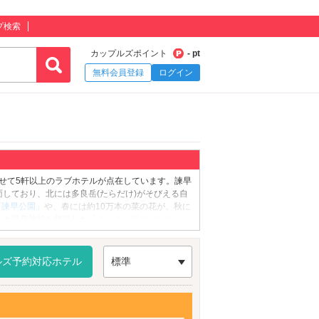
プ検索
カップルズポイント
- pt
無料会員登録
ログイン
わせて5軒以上のラブホテルが点在しています。諫早
しており、北には多良岳(たらだけ)がそびえる自
「
諫早公園
」や、春には約10万本の菜の花が、秋に
ルと温泉施設を併設した「
のんのこ温水センター
」
ポン料理」などが有名。また、市街地はJR九州・
「アエルいさはや商店街」など、ショッピングスポ
あるホテル、コスプレグッズのレンタルありのホテ
ルズ予約対応ホテル
標準
前予約でお得に利用ができる『カップルズ』におま