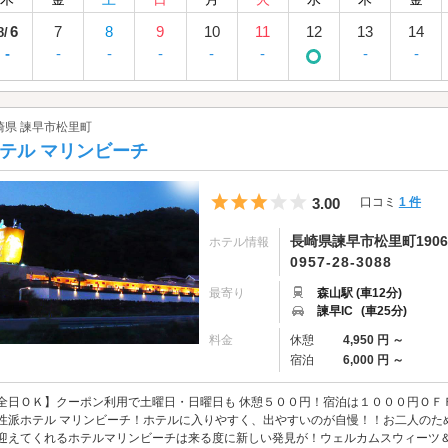
6
7
8
9
10
11
12
13
14
8/
-
-
-
-
-
-
-
-
崎県 諫早市松里町
テル マリンビーチ
5つ星のうち3
3.00
口コミ
1 件
長崎県諫早市松里町1906
ホテル情報
0957-28-3088
最寄り
森山駅 (車12分)
諫早IC
(車25分)
料金
休憩
4,950 円 ～
宿泊
6,000 円 ～
全日ＯＫ】クーポン利用で土曜日・日曜日も 休憩５００円！宿泊は１０００円ＯＦ
性派ホテル マリンビーチ！ホテルに入りやすく、出やすいのが自慢！！お二人のた
迎えてくれるホテルマリンビーチは来る度に新しい発見が！ウェルカムスウィーツ