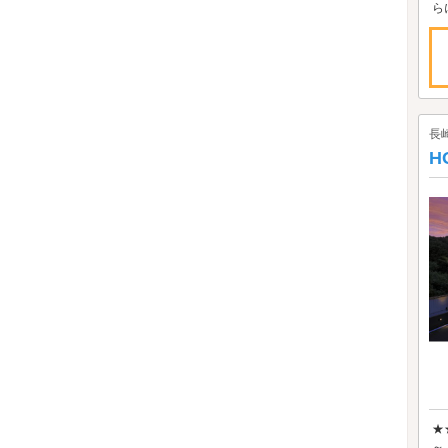
ら
長
H
★
～