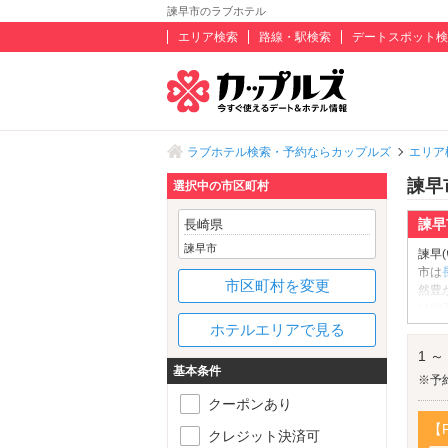
諫早市のラブホテル
エリア検索
路線・駅検索
デートスポット検
ラブホテル検索・予約ならカップルズ
エリア
諫早
選択中の市区町村
諫早
長崎県
諫早市
諫早
市は
市区町村を変更
然豊
は約
など
ホテルエリアで見る
島原
1 ～
ット
基本条件
ルな
※予
かせ
クーポンあり
【
クレジット決済可