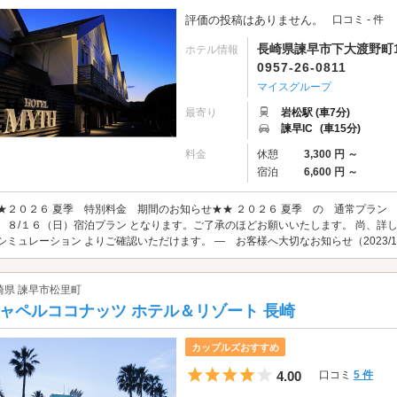
評価の投稿はありません。
口コミ - 件
長崎県諫早市下大渡野町14
ホテル情報
0957-26-0811
マイスグループ
最寄り
岩松駅 (車7分)
諫早IC
(車15分)
料金
休憩
3,300 円 ～
宿泊
6,600 円 ～
★２０２６ 夏季 特別料金 期間のお知らせ★★ ２０２６ 夏季 の 通常プラン
 ８/１６（日）宿泊プラン となります。ご了承のほどお願いいたします。 尚、詳
シミュレーション よりご確認いただけます。 ― お客様へ大切なお知らせ（2023/10
崎県 諫早市松里町
ャペルココナッツ ホテル＆リゾート 長崎
カップルズおすすめ
5つ星のうち4
4.00
口コミ
5 件