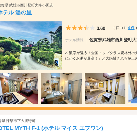
佐賀県 武雄市西川登町大字小田志
ホテル 湯の里
5つ星のうち3.5
3.60
（ 口コミ
4 件
佐賀県武雄市西川登町大字小
ホテル情報
♨️ 数字が違う！全国トップクラス規格外の
にかくお湯が最高！」と大絶賛される極上の天
崎県 諫早市下大渡野町
OTEL MYTH F-1 (ホテル マイス エフワン)