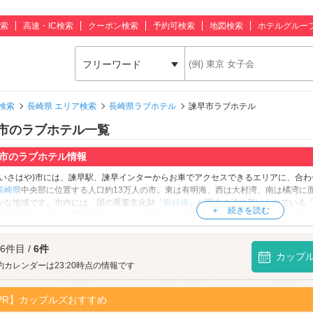
索
高速・IC検索
クーポン検索
予約可検索
地図検索
ホテルグルー
フリーワード
検索
長崎県 エリア検索
長崎県ラブホテル
諫早市ラブホテル
市のラブホテル一覧
市のラブホテル情報
(いさはや)市には、諫早駅、諫早インターからお車でアクセスできるエリアに、合
長崎県
中央部に位置する人口約13万人の市。東は有明海、西は大村湾、南は橘湾に面
かな地域です。市内には、国の重要文化財「
眼鏡橋
」が園内の池に架けられている
20万本のコスモスが咲き乱れる「
白木峰高原
」、屋内スライダーを備えた温水プー
のお出かけスポットがあります。そして諫早市のグルメといえば、「ウナギ」「スッ
鉄道の諫早駅を中心に形成されており、駅の周辺には「イオンタウン諫早西部台」
 6件目 /
6件
が充実しています。諫早市のラブホテルには、露天風呂付きのホテルや、テラスの
カップ
ど、様々なホテルがあります。諫早市でラブホテルをお探しの際は、クーポン・事
約カレンダーは23:20時点の情報です
ください。
PR】カップルズおすすめ