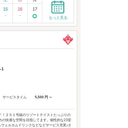
15
16
17
-
-
もっと見る
-1
サービスタイム
5,500 円 ～
Ｆ！２５１号線のリゾートテイストたっぷりの
めの快適な空間を目指してます。個性的な23室
＆ウェルカムドリンクなどなどサービス充実♪さ