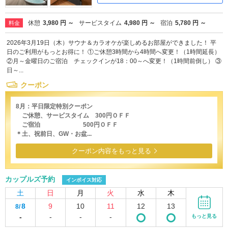
休憩
3,980 円 ～
サービスタイム
4,980 円 ～
宿泊
5,780 円 ～
料金
2026年3月19日（木）サウナ＆カラオケが楽しめるお部屋ができました！ 平
日のご利用がもっとお得に！ ①ご休憩3時間から4時間へ変更！（1時間延長）
②月～金曜日のご宿泊 チェックインが18：00～へ変更！（1時間前倒し） ③
日～...
クーポン
8月：平日限定特別クーポン
ご休憩、サービスタイム 300円ＯＦＦ
ご宿泊 500円ＯＦＦ
＊土、祝前日、GW・お盆...
クーポン内容をもっと見る
カップルズ予約
インボイス対応
土
日
月
火
水
木
8
9
10
11
12
13
8/
-
-
-
-
もっと見る