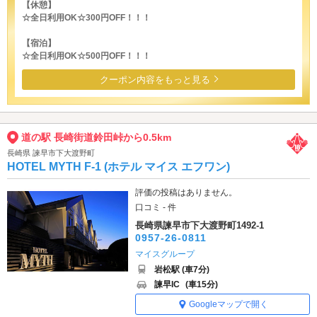
【休憩】
☆全日利用OK☆300円OFF！！！
【宿泊】
☆全日利用OK☆500円OFF！！！
クーポン内容をもっと見る
道の駅 長崎街道鈴田峠から0.5km
長崎県 諫早市下大渡野町
HOTEL MYTH F-1 (ホテル マイス エフワン)
評価の投稿はありません。
口コミ - 件
長崎県諫早市下大渡野町1492-1
0957-26-0811
マイスグループ
岩松駅 (車7分)
諫早IC
(車15分)
Googleマップで開く