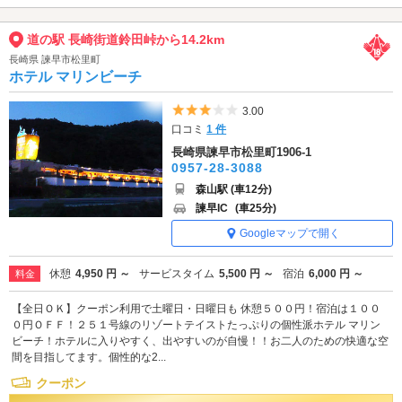
道の駅 長崎街道鈴田峠から14.2km
長崎県 諫早市松里町
ホテル マリンビーチ
5つ星のうち3
3.00
口コミ
1 件
長崎県諫早市松里町1906-1
0957-28-3088
森山駅 (車12分)
諫早IC
(車25分)
Googleマップで開く
休憩
4,950 円 ～
サービスタイム
5,500 円 ～
宿泊
6,000 円 ～
料金
【全日ＯＫ】クーポン利用で土曜日・日曜日も 休憩５００円！宿泊は１００
０円ＯＦＦ！２５１号線のリゾートテイストたっぷりの個性派ホテル マリン
ビーチ！ホテルに入りやすく、出やすいのが自慢！！お二人のための快適な空
間を目指してます。個性的な2...
クーポン