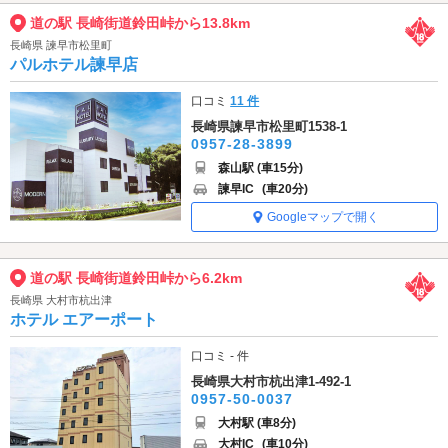
道の駅 長崎街道鈴田峠から13.8km
長崎県 諫早市松里町
パルホテル諫早店
口コミ
11 件
長崎県諫早市松里町1538-1
0957-28-3899
森山駅 (車15分)
諫早IC
(車20分)
Googleマップで開く
道の駅 長崎街道鈴田峠から6.2km
長崎県 大村市杭出津
ホテル エアーポート
口コミ - 件
長崎県大村市杭出津1-492-1
0957-50-0037
大村駅 (車8分)
大村IC
(車10分)