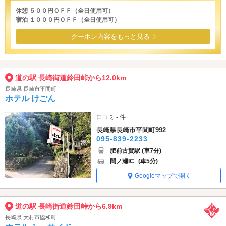
休憩 ５００円ＯＦＦ（全日使用可）
宿泊 １０００円ＯＦＦ（全日使用可）
クーポン内容をもっと見る
道の駅 長崎街道鈴田峠から12.0km
長崎県 長崎市平間町
ホテル けごん
口コミ - 件
長崎県長崎市平間町992
095-839-2233
肥前古賀駅 (車7分)
間ノ瀬IC
(車5分)
Googleマップで開く
道の駅 長崎街道鈴田峠から6.9km
長崎県 大村市協和町