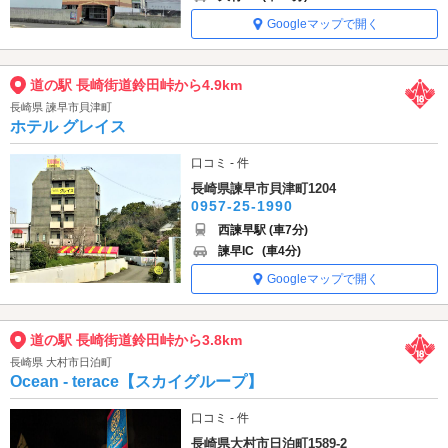
Googleマップで開く
道の駅 長崎街道鈴田峠から4.9km
長崎県 諫早市貝津町
ホテル グレイス
口コミ - 件
長崎県諫早市貝津町1204
0957-25-1990
西諫早駅 (車7分)
諫早IC
(車4分)
Googleマップで開く
道の駅 長崎街道鈴田峠から3.8km
長崎県 大村市日泊町
Ocean - terace【スカイグループ】
口コミ - 件
長崎県大村市日泊町1589-2