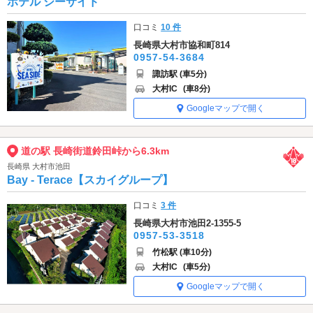
ホテル シーサイド
口コミ
10 件
長崎県大村市協和町814
0957-54-3684
諏訪駅 (車5分)
大村IC
(車8分)
Googleマップで開く
道の駅 長崎街道鈴田峠から6.3km
長崎県 大村市池田
Bay - Terace【スカイグループ】
口コミ
3 件
長崎県大村市池田2-1355-5
0957-53-3518
竹松駅 (車10分)
大村IC
(車5分)
Googleマップで開く