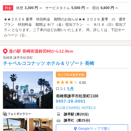
休憩
3,300 円 ～
サービスタイム
5,500 円 ～
宿泊
6,600 円 ～
料金
★★２０２６ 夏季 特別料金 期間のお知らせ★★ ２０２６ 夏季 の 通常
プラン 特別料金 期間は ８/７（金）宿泊プラン ～ ８/１６（日）宿泊プ
ラン となります。ご了承のほどお願いいたします。 尚、詳しくは、下記ホー
ムページ（公...
道の駅 長崎街道鈴田峠から12.9km
長崎県 諫早市松里町
チャペルココナッツ ホテル＆リゾート 長崎
カップルズおすすめ
5つ星のうち4
4.00
口コミ
5 件
長崎県諫早市松里町1188
0957-28-0001
CLUB CHAPEL HOTELS
諫早駅 (車20分)
フォトギャラリー
諫早IC
(車25分)
Googleマップで開く