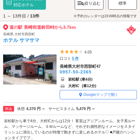
絞り込む
標準
ださい。
対応ホテル
道の駅 長崎街道鈴田峠へは、
諫早エリアのラブホテル
からもアクセスが便
1 ～ 13件目 /
13件
利です。
※予約カレンダーは23:00時点の情報です
道の駅 長崎街道鈴田峠から3.7km
長崎県 大村市西部町
ホテル サマサマ
5つ星のうち4
4.05
口コミ
5 件
長崎県大村市西部町47
0957-50-2365
岩松駅 (車4分)
大村IC
(車12分)
Googleマップで開く
休憩
4,370 円 ～
サービスタイム
5,470 円 ～
料金
岩松駅から車で4分、大村ICからは12分！ 客室はアジアンルーム、女子系ルー
ム、マッサージルーム、ＳＭルームなど、それぞれ個性的なイメージをスタイ
リッシュに演出しているのが特徴で飽きずに楽しめるホテル♡ ■戸建のペンシ
ョンタイプでプ...