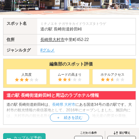
スポット名
ミチノエキ ナガサキカイドウスズタトウゲ
道の駅 長崎街道鈴田峠
住所
長崎県
大村市
中里町452-22
ジャンルタグ
#グルメ
編集部のスポット評価
人気度
ムードの高まり
ホテルアクセス
道の駅 長崎街道鈴田峠と周辺のラブホテル情報
道の駅 長崎街道鈴田峠は、
長崎県
大村市
にある国道34号の道の駅です。大
村市の観光情報の発信基地として、2016年にオープンしました。施設内に
は、大村市内の観光名所を紹介するコーナーの他、地元産の野菜や果物、
焼きたてのパンを販売する直売所や、旬の食材を活かしたメニューを提供
するレストランなど、魅力的なスポットが揃っています。そして道の駅 長
崎街道鈴田峠の名物といえば、コラーゲン入りのソフトクリーム。こちら
こだわり条件
並び替え
カップルズ予約
は「美しくなれるソフトクリーム」として知られています。ぜひご賞味く