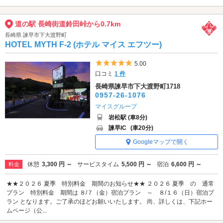
道の駅 長崎街道鈴田峠から0.7km
長崎県 諫早市下大渡野町
HOTEL MYTH F-2 (ホテル マイス エフツー)
5つ星のうち5
5.00
口コミ
1 件
長崎県諫早市下大渡野町1718
0957-26-1076
マイスグループ
岩松駅 (車8分)
諫早IC
(車20分)
Googleマップで開く
休憩
3,300 円 ～
サービスタイム
5,500 円 ～
宿泊
6,600 円 ～
料金
★★２０２６ 夏季 特別料金 期間のお知らせ★★ ２０２６ 夏季 の 通常
プラン 特別料金 期間は ８/７（金）宿泊プラン ～ ８/１６（日）宿泊プ
ラン となります。ご了承のほどお願いいたします。 尚、詳しくは、下記ホー
ムページ（公...