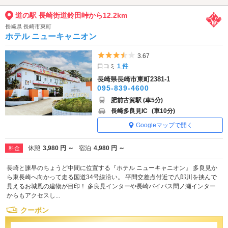
道の駅 長崎街道鈴田峠から12.2km
長崎県 長崎市東町
ホテル ニューキャニオン
5つ星のうち3.5
3.67
口コミ
1 件
長崎県長崎市東町2381-1
095-839-4600
肥前古賀駅 (車5分)
長崎多良見IC
(車10分)
Googleマップで開く
休憩
3,980 円 ～
宿泊
4,980 円 ～
料金
長崎と諫早のちょうど中間に位置する『ホテル ニューキャニオン』 多良見か
ら東長崎へ向かって走る国道34号線沿い。 平間交差点付近で八郎川を挟んで
見えるお城風の建物が目印！ 多良見インターや長崎バイパス間ノ瀬インター
からもアクセスし...
クーポン