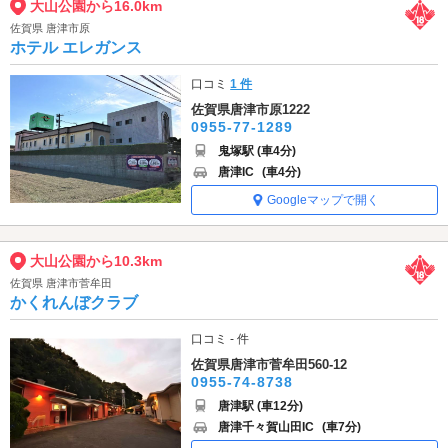
大山公園から16.0km
佐賀県 唐津市原
ホテル エレガンス
口コミ
1 件
佐賀県唐津市原1222
0955-77-1289
鬼塚駅 (車4分)
唐津IC
(車4分)
Googleマップで開く
大山公園から10.3km
佐賀県 唐津市菅牟田
かくれんぼクラブ
口コミ - 件
佐賀県唐津市菅牟田560-12
0955-74-8738
唐津駅 (車12分)
唐津千々賀山田IC
(車7分)