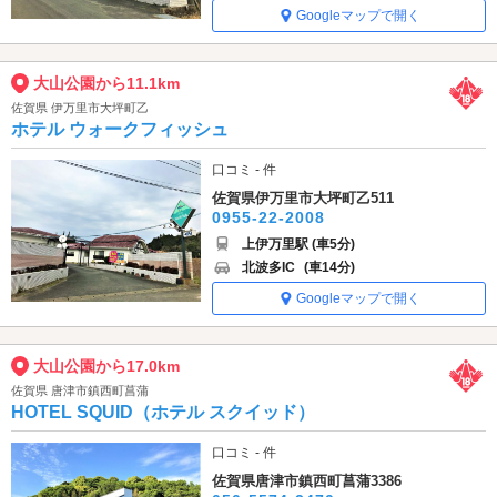
Googleマップで開く
大山公園から11.1km
佐賀県 伊万里市大坪町乙
ホテル ウォークフィッシュ
口コミ - 件
佐賀県伊万里市大坪町乙511
0955-22-2008
上伊万里駅 (車5分)
北波多IC
(車14分)
Googleマップで開く
大山公園から17.0km
佐賀県 唐津市鎮西町菖蒲
HOTEL SQUID（ホテル スクイッド）
口コミ - 件
佐賀県唐津市鎮西町菖蒲3386