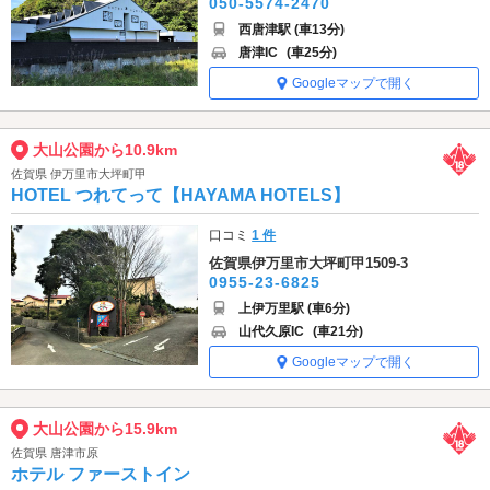
050-5574-2470
西唐津駅 (車13分)
唐津IC
(車25分)
Googleマップで開く
大山公園から10.9km
佐賀県 伊万里市大坪町甲
HOTEL つれてって【HAYAMA HOTELS】
口コミ
1 件
佐賀県伊万里市大坪町甲1509-3
0955-23-6825
上伊万里駅 (車6分)
山代久原IC
(車21分)
Googleマップで開く
大山公園から15.9km
佐賀県 唐津市原
ホテル ファーストイン