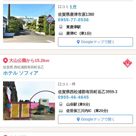
口コミ
5 件
佐賀県唐津市原1380
0955-77-0536
東唐津駅
唐津IC
(車1分)
Googleマップで開く
大山公園から15.2km
佐賀県 西松浦郡有田町岳乙
ホテル ソフィア
口コミ - 件
佐賀県西松浦郡有田町岳乙3959-3
0955-46-4645
山谷駅 (車9分)
佐世保三川内IC
(車20分)
Googleマップで開く