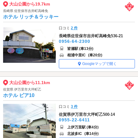
大山公園から19.7km
長崎県 佐世保市吉井町高峰免
ホテル リッチ＆ラッキー
口コミ
2 件
長崎県佐世保市吉井町高峰免536-21
0956-64-2300
皆瀬駅 (車13分)
相浦中里IC
(車20分)
Googleマップで開く
大山公園から11.1km
佐賀県 伊万里市大坪町乙
ホテル ピア10
口コミ
3 件
佐賀県伊万里市大坪町乙500-14
0955-22-6411
上伊万里駅 (車4分)
北波多IC
(車14分)