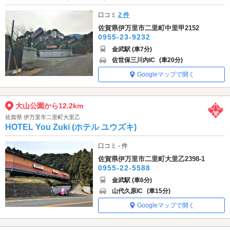
口コミ
2 件
佐賀県伊万里市二里町中里甲2152
0955-23-9232
金武駅 (車7分)
佐世保三川内IC
(車20分)
Googleマップで開く
大山公園から12.2km
佐賀県 伊万里市二里町大里乙
HOTEL You Zuki (ホテル ユウズキ)
口コミ - 件
佐賀県伊万里市二里町大里乙2398-1
0955-22-5588
金武駅 (車6分)
山代久原IC
(車15分)
Googleマップで開く