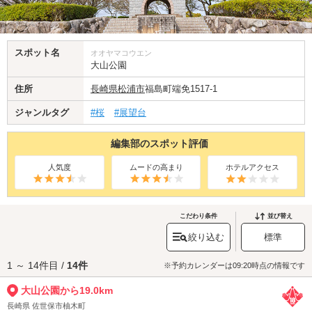
スポット名
オオヤマコウエン
大山公園
住所
長崎県
松浦市
福島町端免1517-1
ジャンルタグ
#桜
#展望台
編集部のスポット評価
人気度
ムードの高まり
ホテルアクセス
こだわり条件
並び替え
絞り込む
標準
1 ～ 14件目 /
14件
※予約カレンダーは09:20時点の情報です
大山公園から19.0km
長崎県 佐世保市柚木町