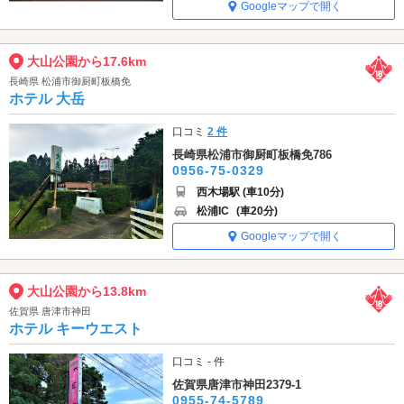
Googleマップで開く
大山公園から17.6km
長崎県 松浦市御厨町板橋免
ホテル 大岳
口コミ
2 件
長崎県松浦市御厨町板橋免786
0956-75-0329
西木場駅 (車10分)
松浦IC
(車20分)
Googleマップで開く
大山公園から13.8km
佐賀県 唐津市神田
ホテル キーウエスト
口コミ - 件
佐賀県唐津市神田2379-1
0955-74-5789