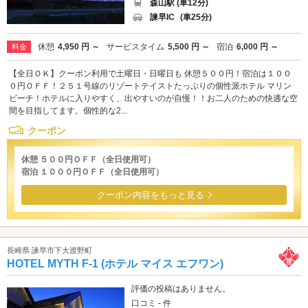
森山駅 (車12分)
諫早IC
(車25分)
休憩
4,950 円 ～
サービスタイム
5,500 円 ～
宿泊
6,000 円 ～
料金
【全日ＯＫ】クーポン利用で土曜日・日曜日も 休憩５００円！宿泊は１００
０円ＯＦＦ！２５１号線のリゾートテイストたっぷりの個性派ホテル マリン
ビーチ！ホテルに入りやすく、出やすいのが自慢！！お二人のための快適な空
間を目指してます。個性的な2...
クーポン
休憩 ５００円ＯＦＦ（全日使用可）
宿泊 １０００円ＯＦＦ（全日使用可）
クーポン内容をもっと見る
長崎県 諫早市下大渡野町
HOTEL MYTH F-1 (ホテル マイス エフワン)
評価の投稿はありません。
口コミ - 件