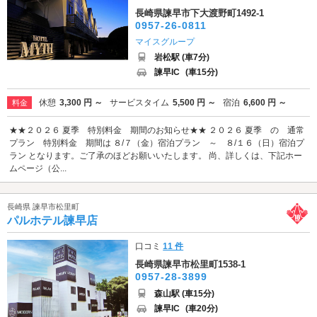
長崎県諫早市下大渡野町1492-1
0957-26-0811
マイスグループ
岩松駅 (車7分)
諫早IC
(車15分)
休憩
3,300 円 ～
サービスタイム
5,500 円 ～
宿泊
6,600 円 ～
料金
★★２０２６ 夏季 特別料金 期間のお知らせ★★ ２０２６ 夏季 の 通常
プラン 特別料金 期間は ８/７（金）宿泊プラン ～ ８/１６（日）宿泊プ
ラン となります。ご了承のほどお願いいたします。 尚、詳しくは、下記ホー
ムページ（公...
長崎県 諫早市松里町
パルホテル諫早店
口コミ
11 件
長崎県諫早市松里町1538-1
0957-28-3899
森山駅 (車15分)
諫早IC
(車20分)