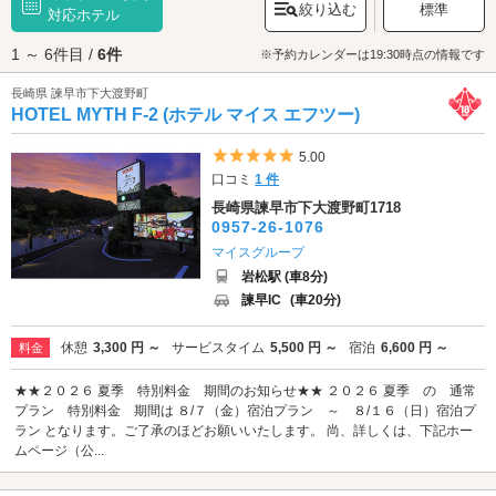
絞り込む
標準
誇り、多くの観光客で賑わいます。駐車場も整備されているのでドライブ
対応ホテル
デートにもぴったりなスポットです。ドライブ中の2人には諫早随一のパワ
1 ～ 6件目 /
6件
ースポット「
御手水観音
」もおすすめ。古くから観音霊場として知られる
※予約カレンダーは19:30時点の情報です
このスポットには、約49体もの仏像が連なり、夏でも冷涼なことから避暑
長崎県 諫早市下大渡野町
地としても親しまれています。お土産を買うなら、「
道の駅 長崎街道鈴田
HOTEL MYTH F-2 (ホテル マイス エフツー)
峠
」がおすすめです。朝採れの野菜や果物を購入できる他、館内のお食事
処では、長崎ちゃんぽんなどご当地グルメも味わえます。デートを満喫し
たらラブホテルで休憩・宿泊しませんか？諫早エリアのラブホテルは、道
5つ星のうち5
5.00
の駅「長崎街道鈴田峠」や、JR「西諫早駅」の近くに点在する他、「
チサ
口コミ
1 件
ンカントリークラブ森山
」の周辺に多く集積します。カップルズ予約ので
長崎県諫早市下大渡野町1718
きるホテルもあるのでさっそくチェックしてみましょう。
0957-26-1076
マイスグループ
岩松駅 (車8分)
諫早IC
(車20分)
休憩
3,300 円 ～
サービスタイム
5,500 円 ～
宿泊
6,600 円 ～
料金
★★２０２６ 夏季 特別料金 期間のお知らせ★★ ２０２６ 夏季 の 通常
プラン 特別料金 期間は ８/７（金）宿泊プラン ～ ８/１６（日）宿泊プ
ラン となります。ご了承のほどお願いいたします。 尚、詳しくは、下記ホー
ムページ（公...