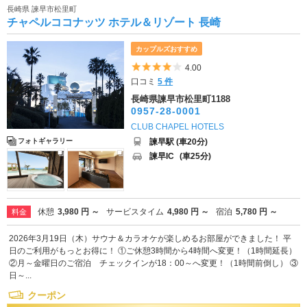
長崎県 諫早市松里町
チャペルココナッツ ホテル＆リゾート 長崎
カップルズおすすめ
5つ星のうち4
4.00
口コミ
5 件
長崎県諫早市松里町1188
0957-28-0001
CLUB CHAPEL HOTELS
諫早駅 (車20分)
フォトギャラリー
諫早IC
(車25分)
休憩
3,980 円 ～
サービスタイム
4,980 円 ～
宿泊
5,780 円 ～
料金
2026年3月19日（木）サウナ＆カラオケが楽しめるお部屋ができました！ 平
日のご利用がもっとお得に！ ①ご休憩3時間から4時間へ変更！（1時間延長）
②月～金曜日のご宿泊 チェックインが18：00～へ変更！（1時間前倒し） ③
日～...
クーポン