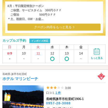
8月：平日限定特別クーポン
ご休憩、サービスタイム 300円ＯＦＦ
ご宿泊 500円ＯＦＦ
＊土、祝前日、GW・お盆...
クーポン内容をもっと見る
カップルズ予約
インボイス対応
日
月
火
水
木
金
9
10
11
12
13
14
8/
-
-
-
-
もっと見る
長崎県 諫早市松里町
ホテル マリンビーチ
5つ星のうち3
3.00
口コミ
1 件
長崎県諫早市松里町1906-1
0957-28-3088