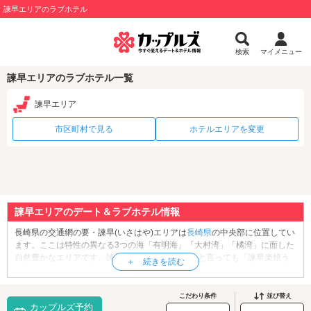
諫早エリアのラブホテル
検索
マイメニュー
諫早エリアのラブホテル一覧
諫早エリア
市区町村で見る
ホテルエリアを変更
諫早エリアのデート＆ラブホテル情報
長崎県の交通網の要・諫早(いさはや)エリアは
長崎県
の中央部に位置してい
ます。ここは特性の異なる3つの海「有明海」「大村湾」「橘湾」に面した
自然豊かなエリアです。諫早グルメといえばなんと言っても「諫早楽焼う
なぎ」。諫早ではうなぎのかば焼きを、二重底になった楽焼の器でふっく
ら蒸して提供します。舌の上でとろけるような食感をぜひご堪能くださ
い。観光・デートをするなら、有明海を眼下に望む絶景スポット「
白木峰
こだわり条件
並び替え
カップルズ予約
高原
」がおすすめ。こちらの丘陵は、春には桜が、秋にはコスモスが咲き