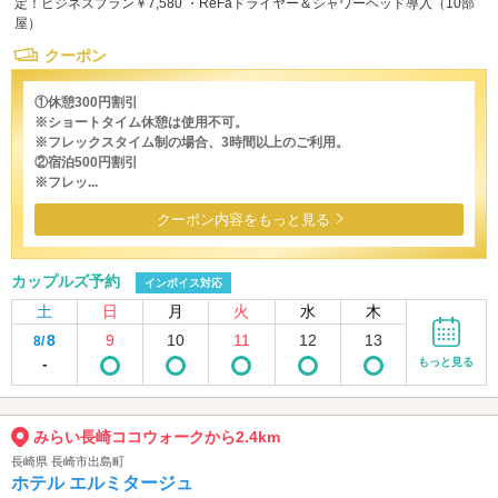
定！ビジネスプラン￥7,580 ・ReFaドライヤー＆シャワーヘッド導入（10部
屋）
クーポン
①休憩300円割引
※ショートタイム休憩は使用不可。
※フレックスタイム制の場合、3時間以上のご利用。
②宿泊500円割引
※フレッ...
クーポン内容をもっと見る
カップルズ予約
インボイス対応
土
日
月
火
水
木
8
9
10
11
12
13
8/
-
もっと見る
みらい長崎ココウォークから2.4km
長崎県 長崎市出島町
ホテル エルミタージュ