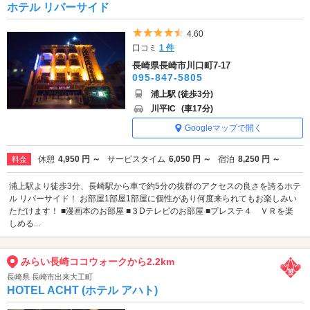
ホテル リバーサイド
5つ星のうち4.5
4.60
口コミ
1 件
長崎県長崎市川口町7-17
095-847-5805
浦上駅 (徒歩3分)
川平IC
(車17分)
Googleマップで開く
休憩
4,950 円 ～
サービスタイム
6,050 円 ～
宿泊
8,250 円 ～
料金
浦上駅より徒歩3分、長崎駅から車で約5分の抜群のアクセスの良さを誇るホテ
ル リバーサイド！ お部屋1部屋1部屋に個性があり何度来られてもお楽しみい
ただけます！ ■漫画本のお部屋 ■３Dテレビのお部屋 ■プレステ４ ＶＲを楽
しめる...
みらい長崎ココウォークから2.2km
長崎県 長崎市出来大工町
HOTEL ACHT (ホテル アハト)