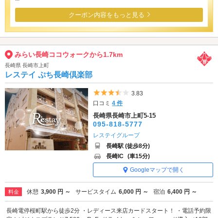
クーポン内容をもっと見る
みらい長崎ココウォークから1.7km
長崎県 長崎市上町
レステイ ぷち長崎倶楽部
5つ星のうち3.5
3.83
口コミ
4 件
長崎県長崎市上町5-15
095-818-5777
レステイグループ
長崎駅 (徒歩8分)
長崎IC
(車15分)
Googleマップで開く
休憩
3,900 円 ～
サービスタイム
6,000 円 ～
宿泊
6,400 円 ～
料金
長崎電停桜町駅から徒歩2分 ・レディース来店カードスタート！ ・電話予約限