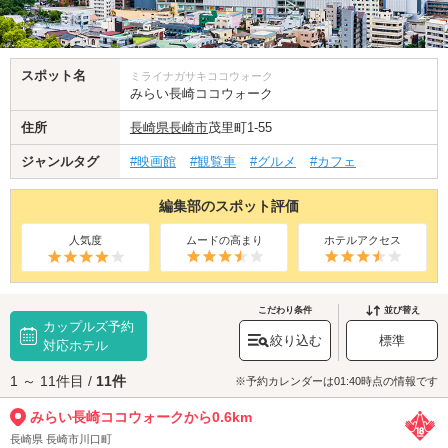
スポット名
ミライナガサキココウォーク
みらい長崎ココウォーク
住所
長崎県
長崎市
茂里町1-55
ジャンルタグ
#映画館
#観覧車
#グルメ
#カフェ
編集部のスポット評価
人気度
ムードの高まり
ホテルアクセス
こだわり条件
並び替え
カップルズ予約
絞り込む
標準
対応ホテル
1 ～ 11件目 /
11件
※予約カレンダーは01:40時点の情報です
みらい長崎ココウォークから0.6km
長崎県 長崎市川口町