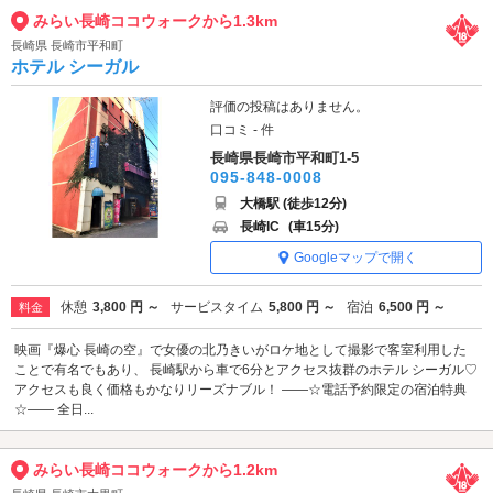
みらい長崎ココウォークから1.3km
長崎県 長崎市平和町
ホテル シーガル
評価の投稿はありません。
口コミ - 件
長崎県長崎市平和町1-5
095-848-0008
大橋駅 (徒歩12分)
長崎IC
(車15分)
Googleマップで開く
休憩
3,800 円 ～
サービスタイム
5,800 円 ～
宿泊
6,500 円 ～
料金
映画『爆心 長崎の空』で女優の北乃きいがロケ地として撮影で客室利用した
ことで有名でもあり、 長崎駅から車で6分とアクセス抜群のホテル シーガル♡
アクセスも良く価格もかなりリーズナブル！ ――☆電話予約限定の宿泊特典
☆―― 全日...
みらい長崎ココウォークから1.2km