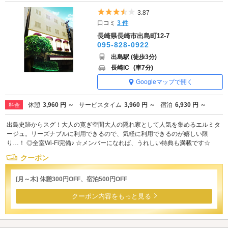
5つ星のうち3.5
3.87
口コミ
3 件
長崎県長崎市出島町12-7
095-828-0922
出島駅 (徒歩3分)
長崎IC
(車7分)
Googleマップで開く
休憩
3,960 円 ～
サービスタイム
3,960 円 ～
宿泊
6,930 円 ～
料金
出島史跡からスグ！大人の寛ぎ空間大人の隠れ家として人気を集めるエルミタ
ージュ。リーズナブルに利用できるので、気軽に利用できるのが嬉しい限
り…！ ◎全室Wi-Fi完備♪ ☆メンバーになれば、うれしい特典も満載です☆
クーポン
[月～木] 休憩300円OFF、宿泊500円OFF
クーポン内容をもっと見る