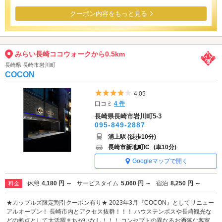
クーポン内容をもっと見る
みらい長崎ココウォークから0.5km
長崎県 長崎市岩川町
COCON
5つ星のうち4
4.05
口コミ
4 件
長崎県長崎市岩川町5-3
095-849-2887
浦上駅 (徒歩10分)
長崎市新地町IC
(車10分)
Googleマップで開く
休憩
4,180 円 ～
サービスタイム
5,060 円 ～
宿泊
8,250 円 ～
料金
★カップルズ限定割引クーポン有り★ 2023年3月『COCON』としてリニュー
アルオープン！ 長崎市内とアクセス抜群！！！ ハウステンボスや長崎観光な
どの拠点として大活躍まちがいなし！！！ コンセプトの異なるお洒落な客室