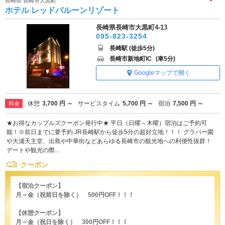
長崎県 長崎市大黒町
ホテル レッドバルーンリゾート
長崎県長崎市大黒町4-13
095-823-3254
長崎駅 (徒歩5分)
長崎市新地町IC
(車5分)
Googleマップで開く
休憩
3,700 円 ～
サービスタイム
5,700 円 ～
宿泊
7,500 円 ～
料金
★お得なカップルズクーポン発行中★ 平日（日曜～木曜）宿泊はご予約可
能！※前日までに要予約 JR長崎駅から徒歩5分の超好立地！！！ グラバー園
や大浦天主堂、出島や中華街などあらゆる長崎市の観光地への利便性抜群！
デートや観光の際...
クーポン
【宿泊クーポン】
月～金（祝前日を除く） 500円OFF！！！
【休憩クーポン】
月～金（祝日を除く） 300円OFF！！！