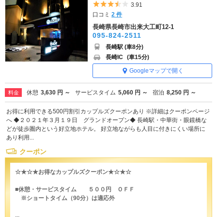
5つ星のうち3.5
3.91
口コミ
2 件
長崎県長崎市出来大工町12-1
095-824-2511
長崎駅 (車8分)
長崎IC
(車15分)
Googleマップで開く
休憩
3,630 円 ～
サービスタイム
5,060 円 ～
宿泊
8,250 円 ～
料金
お得に利用できる500円割引カップルズクーポンあり ※詳細はクーポンページ
へ ◆２０２１年３月１９日 グランドオープン◆ 長崎駅・中華街・眼鏡橋な
どが徒歩圏内という好立地ホテル。 好立地ながらも人目に付きにくい場所に
あり利用...
クーポン
☆★☆★お得なカップルズクーポン★☆★☆
■休憩・サービスタイム ５００円 ＯＦＦ
※ショートタイム（90分）は適応外
...