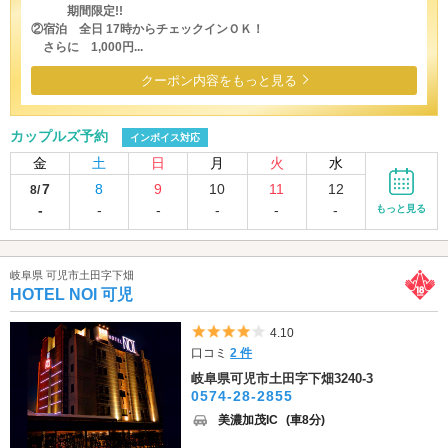
期間限定!!
②宿泊 全日 17時からチェックインＯＫ！
さらに 1,000円...
クーポン内容をもっと見る
カップルズ予約
インボイス対応
金
土
日
月
火
水
7
8
9
10
11
12
8/
-
-
-
-
-
-
もっと見る
岐阜県 可児市土田字下畑
HOTEL NOI 可児
5つ星のうち4
4.10
口コミ
2 件
岐阜県可児市土田字下畑3240-3
0574-28-2855
美濃加茂IC
(車8分)