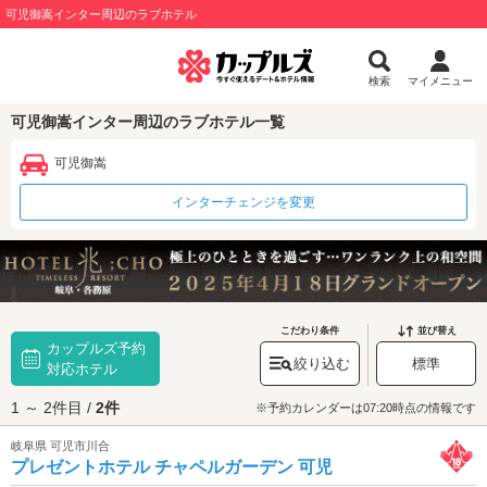
可児御嵩インター周辺のラブホテル
検索
マイメニュー
可児御嵩インター周辺のラブホテル一覧
可児御嵩
インターチェンジを変更
こだわり条件
並び替え
カップルズ予約
絞り込む
標準
対応ホテル
1 ～ 2件目 /
2件
※予約カレンダーは07:20時点の情報です
岐阜県 可児市川合
プレゼントホテル チャペルガーデン 可児