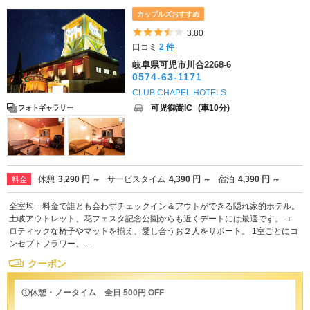
カップルズおすすめ
5つ星のうち3.5
3.80
口コミ
2 件
岐阜県可児市川合2268-6
0574-63-1171
CLUB CHAPEL HOTELS
可児御嵩IC
(車10分)
フォトギャラリー
休憩
3,290 円 ～
サービスタイム
4,390 円 ～
宿泊
4,390 円 ～
料金
全室均一料金で誰とも会わずチェックイン＆アウトができる隠れ家的ホテル。
土岐アウトレット、花フェスタ記念公園からも近くデートには最適です。 エ
ロティックな椅子やマットを揃え、愛し合うお２人をサポート。 1室ごとにコ
ンセプトフラワー、...
クーポン
①休憩・ノータイム 全日 500円 OFF