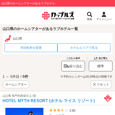
山口県のホームシアターがあるラブホテル
検索
マイメニュー
山口県のホームシアターがあるラブホテル一覧
山口県
市区町村を変更
ホテルエリアで見る
こだわり条件
並び替え
絞り込む
標準
1 ～ 5件目 /
5件
※予約カレンダーは20:20時点の情報です
ホームシアター
リセット
山口県 長門市西深川上ﾉ原
HOTEL MYTH RESORT (ホテル マイス リゾート)
5つ星のうち3.5
3.60