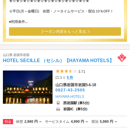
★☆★☆★☆★☆★☆★☆★☆★☆★☆★☆★☆★
☆平日(月～金曜日) 休憩・ノータイムサービス・宿泊 10％OFF！
■利用条件...
クーポン内容をもっと見る
山口県 岩国市岩国
HOTEL SECILLE （セシル）【HAYAMA HOTELS】
5つ星のうち3.5
3.71
口コミ
9 件
山口県岩国市岩国5-6-18
0827-43-2505
HAYAMA HOTELS
西岩国駅 (車5分)
岩国IC
(車5分)
休憩
2,980 円 ～
サービスタイム
4,990 円 ～
宿泊
5,980 円 ～
料金