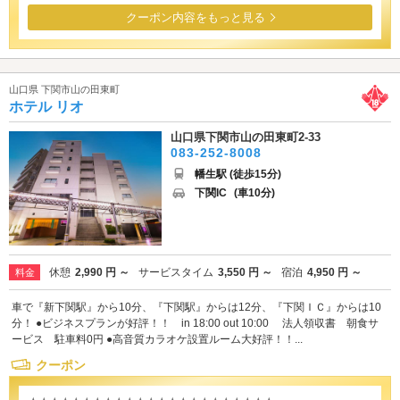
クーポン内容をもっと見る
山口県 下関市山の田東町
ホテル リオ
山口県下関市山の田東町2-33
083-252-8008
幡生駅 (徒歩15分)
下関IC
(車10分)
休憩
2,990 円 ～
サービスタイム
3,550 円 ～
宿泊
4,950 円 ～
料金
車で『新下関駅』から10分、『下関駅』からは12分、『下関ＩＣ』からは10
分！ ●ビジネスプランが好評！！ in 18:00 out 10:00 法人領収書 朝食サ
ービス 駐車料0円 ●高音質カラオケ設置ルーム大好評！！...
クーポン