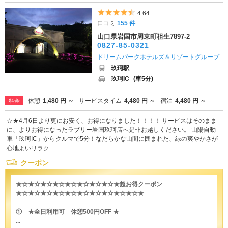
5つ星のうち4.5
4.64
口コミ
155 件
山口県岩国市周東町祖生7897-2
0827-85-0321
ドリームパークホテルズ＆リゾートグループ
玖珂駅
玖珂IC
(車5分)
休憩
1,480 円 ～
サービスタイム
4,480 円 ～
宿泊
4,480 円 ～
料金
☆★4月6日より更にお安く、お得になりました！！！！ サービスはそのまま
に、よりお得になったラブリー岩国玖珂店へ是非お越しください。 山陽自動
車「玖珂IC」からクルマで5分！なだらかな山間に囲まれた、緑の爽やかさが
心地よいリラク...
クーポン
★☆★☆★☆★☆★☆★☆★☆★☆★超お得クーポン
★☆★☆★☆★☆★☆★☆★☆★☆★☆★☆★
① ★全日利用可 休憩500円OFF ★
...