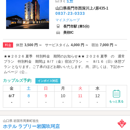
口コミ
5 件
山口県長門市西深川上ﾉ原435-1
0837-23-0333
マイスグループ
長門市駅 (車5分)
美祢IC
休憩
3,500 円 ～
サービスタイム
4,000 円 ～
宿泊
7,000 円 ～
料金
★★２０２６ 夏季 特別料金 期間のお知らせ★★ ２０２６ 夏季 の 通常
プラン 特別料金 期間は ８/７（金）宿泊プラン ～ ８/１６（日）休憩プ
ラン となります。ご了承のほどお願いいたします。 尚、詳しくは、下記ホー
ムページ（公...
カップルズ予約
インボイス対応
金
土
日
月
火
水
7
8
9
10
11
12
8/
-
-
-
-
-
-
もっと見る
山口県 岩国市周東町祖生
ホテル ラブリー岩国玖珂店