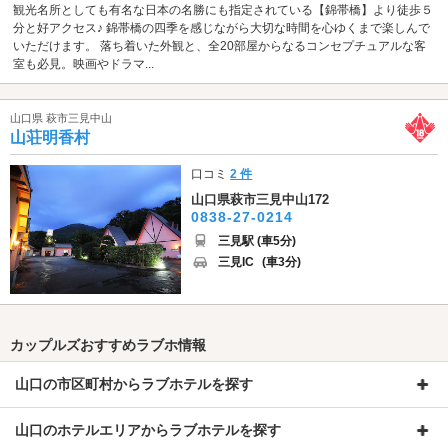
観光名所としても有名な日本の名勝にも指定されている【錦帯橋】より徒歩５
分と好アクセス♪ 錦帯橋の四季を感じながら大切な時間を心ゆくまで楽しんで
いただけます。 落ち着いた外観と、全20部屋からなるコンセプチュアルな客
室も必見。映画やドラマ...
山口県 萩市三見中山
山荘明香村
口コミ
2 件
山口県萩市三見中山172
0838-27-0214
三見駅 (車5分)
三見IC
(車3分)
カップルズおすすめラブホ情報
山口の市区町村からラブホテルを探す
山口のホテルエリアからラブホテルを探す