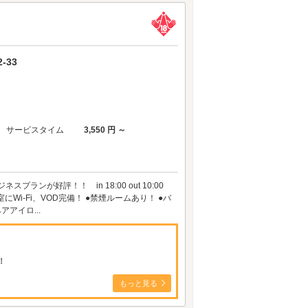
-33
サービスタイム
3,550 円 ～
ランが好評！！ in 18:00 out 10:00
i-Fi、VOD完備！ ●禁煙ルームあり！ ●バ
アイロ...
！
もっと見る