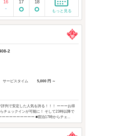
16
17
18
-
もっと見る
8-2
サービスタイム
5,000 円 ～
が評判で安定した人気を誇る！！！ ーーーお得
らチェックインが可能に！ そして23時以降で
ーーーーーーーー ■宿泊17時からチェ...