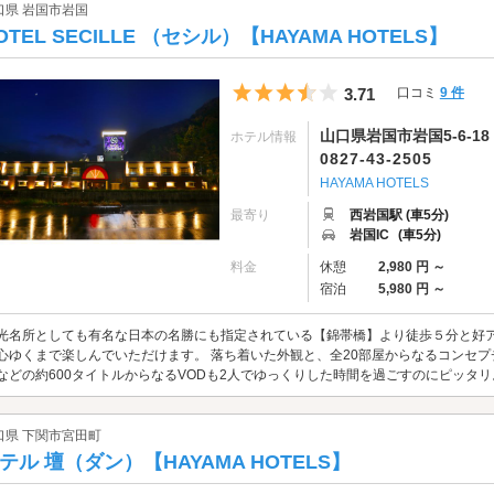
口県 岩国市岩国
OTEL SECILLE （セシル）【HAYAMA HOTELS】
5つ星のうち3.5
3.71
口コミ
9 件
山口県岩国市岩国5-6-18
ホテル情報
0827-43-2505
HAYAMA HOTELS
最寄り
西岩国駅 (車5分)
岩国IC
(車5分)
料金
休憩
2,980 円 ～
宿泊
5,980 円 ～
光名所としても有名な日本の名勝にも指定されている【錦帯橋】より徒歩５分と好ア
心ゆくまで楽しんでいただけます。 落ち着いた外観と、全20部屋からなるコンセ
などの約600タイトルからなるVODも2人でゆっくりした時間を過ごすのにピッタ
口県 下関市宮田町
テル 壇（ダン）【HAYAMA HOTELS】