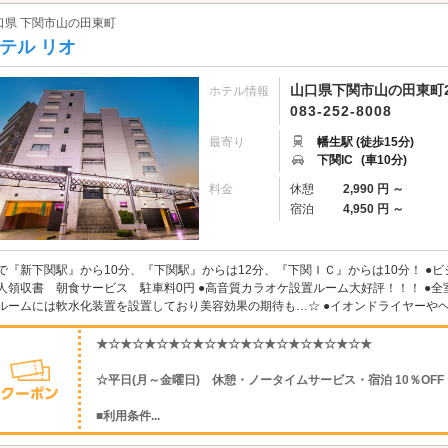
口県 下関市山の田東町
テル リオ
山口県下関市山の田東町2
ホテル情報
083-252-8008
最寄り
幡生駅 (徒歩15分)
下関IC
(車10分)
料金
休憩
2,990 円 ～
宿泊
4,950 円 ～
で『新下関駅』から10分、『下関駅』からは12分、『下関ＩＣ』からは10分！ ●ビジネスプ
人領収書 朝食サービス 駐車料0円 ●高音質カラオケ設置ルーム大好評！！！ ●全室にW
ルームには軟水化装置を設置しており美容効果の期待も…☆ ●イオンドライヤーやヘア
★☆★☆★☆★☆★☆★☆★☆★☆★☆★☆★☆★
☆平日(月～金曜日) 休憩・ノータイムサービス・宿泊 10％OFF
■利用条件...