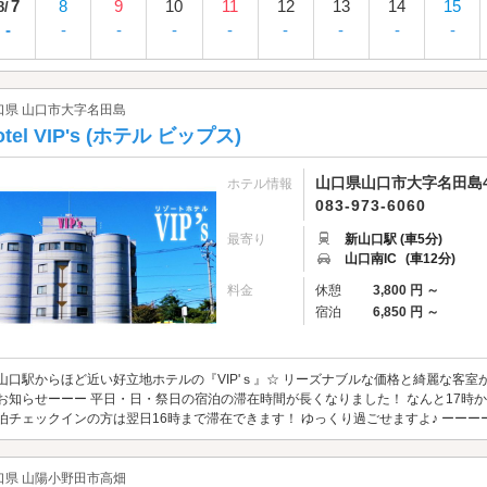
7
8
9
10
11
12
13
14
15
8/
-
-
-
-
-
-
-
-
-
口県 山口市大字名田島
otel VIP's (ホテル ビップス)
山口県山口市大字名田島40
ホテル情報
083-973-6060
最寄り
新山口駅 (車5分)
山口南IC
(車12分)
料金
休憩
3,800 円 ～
宿泊
6,850 円 ～
山口駅からほど近い好立地ホテルの『VIP'ｓ』☆ リーズナブルな価格と綺麗な客室
お知らせーーー 平日・日・祭日の宿泊の滞在時間が長くなりました！ なんと17時か
泊チェックインの方は翌日16時まで滞在できます！ ゆっくり過ごせますよ♪ ーーーーー
口県 山陽小野田市高畑