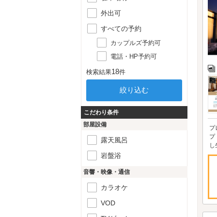
外出可
すべての予約
カップルズ予約可
電話・HP予約可
18
検索結果
件
こだわり条件
部屋設備
プ
プ
露天風呂
し
岩盤浴
音響・映像・通信
カラオケ
VOD