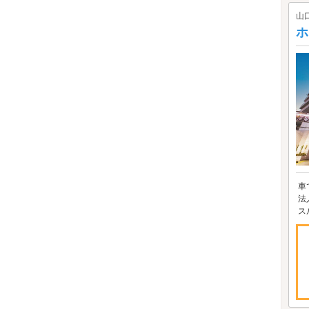
山
ホ
車
法
ス