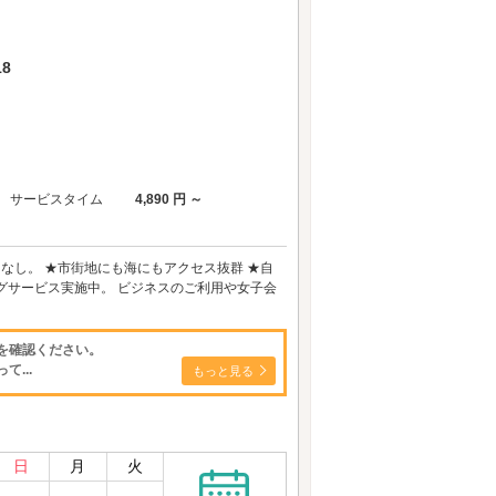
8
サービスタイム
4,890 円 ～
てなし。 ★市街地にも海にもアクセス抜群 ★自
グサービス実施中。 ビジネスのご利用や女子会
を確認ください。
...
もっと見る
日
月
火