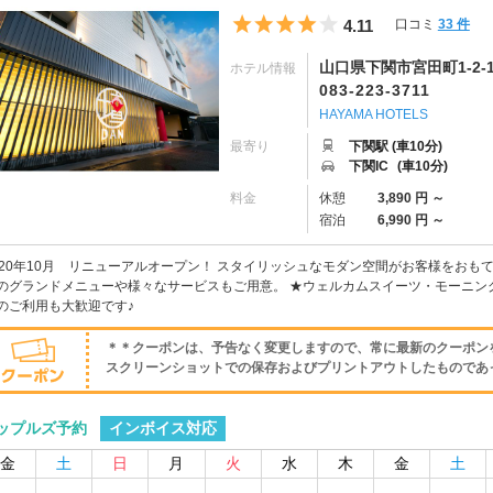
5つ星のうち4
4.11
口コミ
33 件
山口県下関市宮田町1-2-1
ホテル情報
083-223-3711
HAYAMA HOTELS
最寄り
下関駅 (車10分)
下関IC
(車10分)
料金
休憩
3,890 円 ～
宿泊
6,990 円 ～
020年10月 リニューアルオープン！ スタイリッシュなモダン空間がお客様をおも
のグランドメニューや様々なサービスもご用意。 ★ウェルカムスイーツ・モーニン
のご利用も大歓迎です♪
＊＊クーポンは、予告なく変更しますので、常に最新のクーポン
スクリーンショットでの保存およびプリントアウトしたものであって
インボイス対応
ップルズ予約
金
土
日
月
火
水
木
金
土