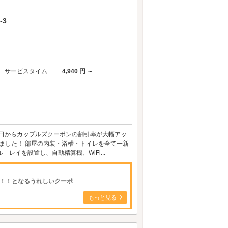
-3
サービスタイム
4,940 円 ～
1日からカップルズクーポンの割引率が大幅アッ
しました！ 部屋の内装・浴槽・トイレを全て一新
ル－レイを設置し、自動精算機、WiFi...
一！！となるうれしいクーポ
もっと見る