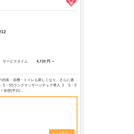
12
サービスタイム
4,720 円 ～
ン！ 部屋の内装・浴槽・トイレも新しくなり、さらに過
・S・SSランクマッサージチェア導入 ３ S・S
憩(平日)...
もっと見る