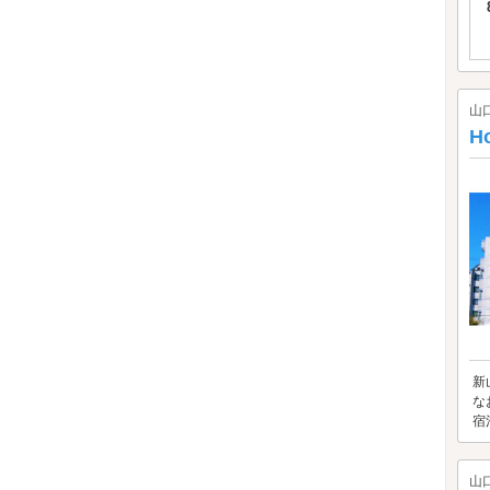
山
H
新
な
宿
山