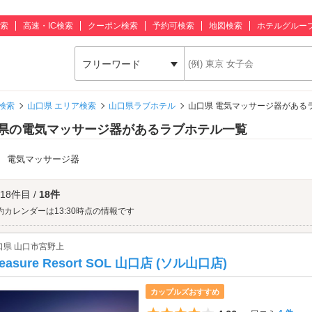
索
高速・IC検索
クーポン検索
予約可検索
地図検索
ホテルグルー
フリーワード
検索
山口県 エリア検索
山口県ラブホテル
山口県 電気マッサージ器がある
県の電気マッサージ器があるラブホテル一覧
：
電気マッサージ器
 18件目 /
18件
約カレンダーは13:30時点の情報です
口県 山口市宮野上
leasure Resort SOL 山口店 (ソル山口店)
カップルズおすすめ