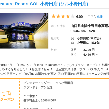
leasure Resort SOL 小野田店 (ソル小野田店)
5つ星のうち4
4.00
口コミ
4 件
山口県山陽小野田市高畑2
ホテル情報
0836-84-0420
最寄り
小野田駅 (車12分)
小野田IC
(車1分)
料金
休憩
3,290 円 ～
宿泊
6,480 円 ～
020年12月、『Lips』から『Pleasure Resort SOL』としてグランドオープ
しやすくなりました！ ★新設備情報★ １ 全室空気清浄機、ブローバス導入 ２ A
ランク浴室テレビ、YouTube対応テレビ導入 宿泊(平日)のお客様にはモーニング無料！休
プレジャー・リゾート ソル小野田店
グランドオープン記念！
＊ご宿泊＊
基本料金より1000円OFF