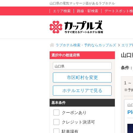
山口県の電気マッサージ器があるラブホテル
エリア検索
路線・駅検索
デートスポット検
ラブホテル検索・予約ならカップルズ
エリア
山口
選択中の都道府県
山口県
条件
市区町村を変更
1 ～
ホテルエリアで見る
※予
基本条件
山
P
クーポンあり
クレジット決済可
駐車場有