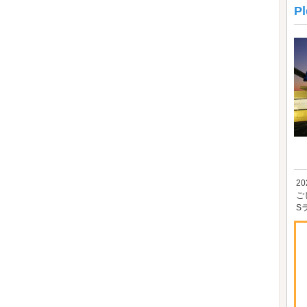
P
2
ご
S