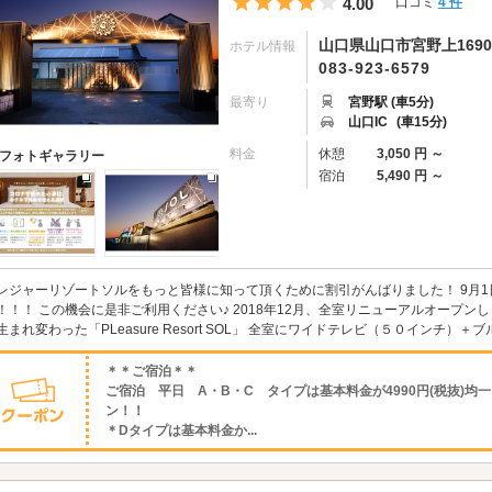
5つ星のうち4
4.00
口コミ
4 件
山口県山口市宮野上1690
ホテル情報
083-923-6579
最寄り
宮野駅 (車5分)
山口IC
(車15分)
料金
休憩
3,050 円 ～
フォトギャラリー
宿泊
5,490 円 ～
レジャーリゾートソルをもっと皆様に知って頂くために割引がんばりました！ 9月
！！！ この機会に是非ご利用ください♪ 2018年12月、全室リニューアルオープン
生まれ変わった「PLeasure Resort SOL」 全室にワイドテレビ（５０インチ）＋ブ
＊＊ご宿泊＊＊
ご宿泊 平日 A・B・C タイプは基本料金が4990円(税抜)均
ン！！
＊Dタイプは基本料金か...