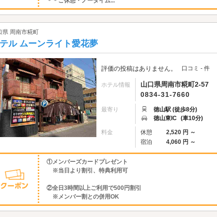
＊＊ご休憩・ノータイム...
口県 周南市糀町
テル ムーンライト愛花夢
評価の投稿はありません。
口コミ - 件
山口県周南市糀町2-57
ホテル情報
0834-31-7660
最寄り
徳山駅 (徒歩8分)
徳山東IC
(車10分)
料金
休憩
2,520 円 ～
宿泊
4,060 円 ～
①メンバーズカードプレゼント
※当日より割引、特典利用可
②全日3時間以上ご利用で500円割引
※メンバー割との併用OK