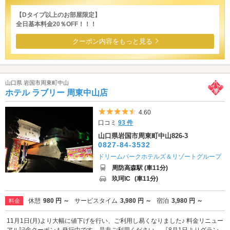
【Dタイプ以上のお部屋限定】
全日基本料金20％OFF！！！
クーポン内容をもっと見る
山口県 岩国市周東町中山
ホテル ラブリー 周東中山店
5つ星のうち4.5
4.60
口コミ
93 件
山口県岩国市周東町中山826-3
0827-84-3532
ドリームパークホテルズ＆リゾートグループ
周防高森駅 (車11分)
玖珂IC
(車11分)
休憩
980 円 ～
サービスタイム
3,980 円 ～
宿泊
3,980 円 ～
料金
11月1日(月)より大幅に値下げを行い、ご利用し易くなりました♪ 料金リニュー
アル記念クーポンも発行中です。是非ご利用ください。 『8月1日よりグラン