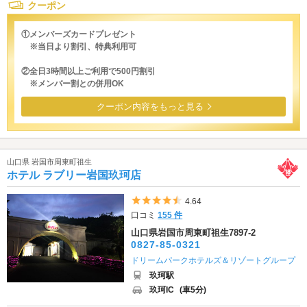
クーポン
①メンバーズカードプレゼント
※当日より割引、特典利用可
②全日3時間以上ご利用で500円割引
※メンバー割との併用OK
クーポン内容をもっと見る
山口県 岩国市周東町祖生
ホテル ラブリー岩国玖珂店
5つ星のうち4.5
4.64
口コミ
155 件
山口県岩国市周東町祖生7897-2
0827-85-0321
ドリームパークホテルズ＆リゾートグループ
玖珂駅
玖珂IC
(車5分)