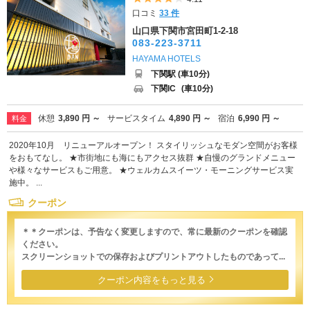
口コミ
33 件
山口県下関市宮田町1-2-18
083-223-3711
HAYAMA HOTELS
下関駅 (車10分)
下関IC
(車10分)
休憩
3,890 円 ～
サービスタイム
4,890 円 ～
宿泊
6,990 円 ～
料金
2020年10月 リニューアルオープン！ スタイリッシュなモダン空間がお客様
をおもてなし。 ★市街地にも海にもアクセス抜群 ★自慢のグランドメニュー
や様々なサービスもご用意。 ★ウェルカムスイーツ・モーニングサービス実
施中。 ...
クーポン
＊＊クーポンは、予告なく変更しますので、常に最新のクーポンを確認
ください。
スクリーンショットでの保存およびプリントアウトしたものであって...
クーポン内容をもっと見る