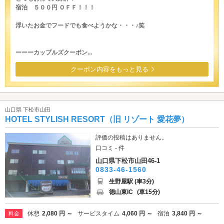
宿泊 ５００円 ＯＦＦ！！！
浮いたお金でフードでも食べようかな・・・♪笑
ーーーカップルズクーポン...
クーポン内容をもっと見る
山口県 下松市山田
HOTEL STYLISH RESORT（旧 リゾート 愛花夢）
評価の投稿はありません。
口コミ - 件
山口県下松市山田46-1
0833-46-1560
生野屋駅 (車3分)
徳山東IC
(車15分)
休憩
2,080 円 ～
サービスタイム
4,060 円 ～
宿泊
3,840 円 ～
料金