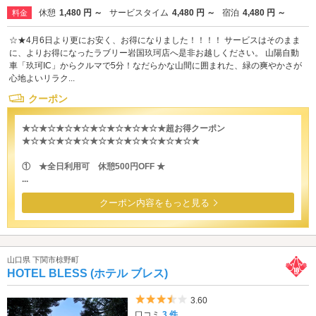
休憩
1,480 円 ～
サービスタイム
4,480 円 ～
宿泊
4,480 円 ～
料金
☆★4月6日より更にお安く、お得になりました！！！！ サービスはそのまま
に、よりお得になったラブリー岩国玖珂店へ是非お越しください。 山陽自動
車「玖珂IC」からクルマで5分！なだらかな山間に囲まれた、緑の爽やかさが
心地よいリラク...
クーポン
★☆★☆★☆★☆★☆★☆★☆★☆★超お得クーポン
★☆★☆★☆★☆★☆★☆★☆★☆★☆★☆★
① ★全日利用可 休憩500円OFF ★
...
クーポン内容をもっと見る
山口県 下関市椋野町
HOTEL BLESS (ホテル ブレス)
5つ星のうち3.5
3.60
口コミ
3 件