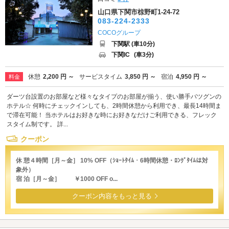
山口県下関市椋野町1-24-72
083-224-2333
COCOグループ
下関駅 (車10分)
下関IC
(車3分)
休憩
2,200 円 ～
サービスタイム
3,850 円 ～
宿泊
4,950 円 ～
料金
ダーツ台設置のお部屋など様々なタイプのお部屋が揃う、使い勝手バツグンの
ホテル☆ 何時にチェックインしても、2時間休憩から利用でき、最長14時間ま
で滞在可能！ 当ホテルはお好きな時にお好きなだけご利用できる、フレック
スタイム制です。 詳...
クーポン
休 憩４時間［月～金］ 10% OFF（ｼｮｰﾄﾀｲﾑ・6時間休憩・ﾛﾝｸﾞﾀｲﾑは対
象外）
宿 泊［月～金］ ￥1000 OFF o...
クーポン内容をもっと見る