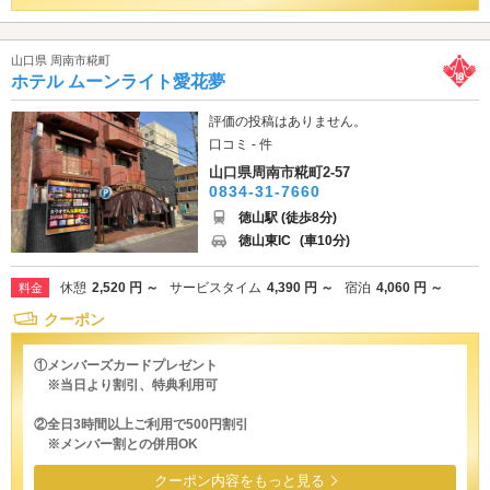
山口県 周南市糀町
ホテル ムーンライト愛花夢
評価の投稿はありません。
口コミ - 件
山口県周南市糀町2-57
0834-31-7660
徳山駅 (徒歩8分)
徳山東IC
(車10分)
休憩
2,520 円 ～
サービスタイム
4,390 円 ～
宿泊
4,060 円 ～
料金
クーポン
①メンバーズカードプレゼント
※当日より割引、特典利用可
②全日3時間以上ご利用で500円割引
※メンバー割との併用OK
クーポン内容をもっと見る