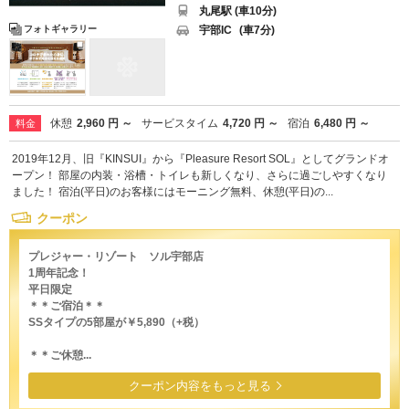
丸尾駅 (車10分)
宇部IC
(車7分)
フォトギャラリー
休憩
2,960 円 ～
サービスタイム
4,720 円 ～
宿泊
6,480 円 ～
料金
2019年12月、旧『KINSUI』から『Pleasure Resort SOL』としてグランドオ
ープン！ 部屋の内装・浴槽・トイレも新しくなり、さらに過ごしやすくなり
ました！ 宿泊(平日)のお客様にはモーニング無料、休憩(平日)の...
クーポン
プレジャー・リゾート ソル宇部店
1周年記念！
平日限定
＊＊ご宿泊＊＊
SSタイプの5部屋が￥5,890（+税）
＊＊ご休憩...
クーポン内容をもっと見る