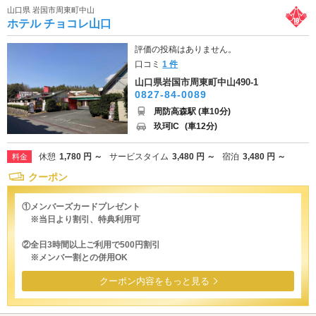
山口県 岩国市周東町中山
ホテル チョコレ山口
評価の投稿はありません。
口コミ
1 件
山口県岩国市周東町中山490-1
0827-84-0089
周防高森駅 (車10分)
玖珂IC
(車12分)
休憩
1,780 円 ～
サービスタイム
3,480 円 ～
宿泊
3,480 円 ～
料金
クーポン
①メンバーズカードプレゼント
※当日より割引、特典利用可
②全日3時間以上ご利用で500円割引
※メンバー割との併用OK
クーポン内容をもっと見る