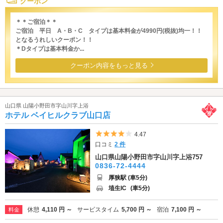
クーポン
＊＊ご宿泊＊＊
ご宿泊 平日 A・B・C タイプは基本料金が4990円(税抜)均一！！
となるうれしいクーポン！！
＊Dタイプは基本料金か...
クーポン内容をもっと見る
山口県 山陽小野田市字山川字上浴
ホテル ベイヒルクラブ山口店
5つ星のうち4
4.47
口コミ
2 件
山口県山陽小野田市字山川字上浴757
0836-72-4444
厚狭駅 (車5分)
埴生IC
(車5分)
休憩
4,110 円 ～
サービスタイム
5,700 円 ～
宿泊
7,100 円 ～
料金