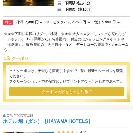
下関駅 (徒歩8分)
下関IC
(車15分)
休憩
2,990 円 ～
サービスタイム
4,490 円 ～
宿泊
5,990 円 ～
料金
☆★☆下関に究極のリゾート地誕生☆★☆ 大人のスタイリッシュな隠れリゾ
ートホテル。 JR下関駅からも徒歩圏内！ 付近にはショッピングスポットや
「海峡館」、 鮮魚豊富の「唐戸市場」など、デートコース豊富です♪ ★ルーム
ウ...
クーポン
＊＊クーポンは、予告なく変更しますので、常に最新のクーポンを確認
ください。
スクリーンショットでの保存およびプリントアウトしたものであって...
クーポン内容をもっと見る
山口県 下関市宮田町
ホテル 壇（ダン）【HAYAMA HOTELS】
5つ星のうち4
4.11