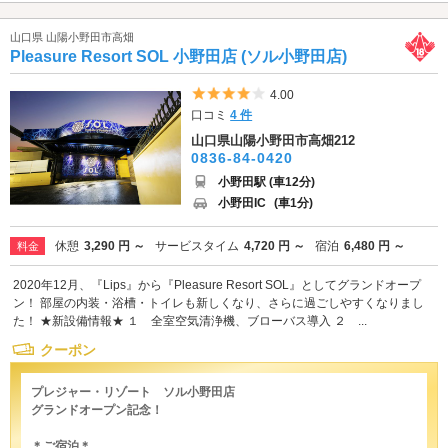
山口県 山陽小野田市高畑
Pleasure Resort SOL 小野田店 (ソル小野田店)
5つ星のうち4
4.00
口コミ
4 件
山口県山陽小野田市高畑212
0836-84-0420
小野田駅 (車12分)
小野田IC
(車1分)
休憩
3,290 円 ～
サービスタイム
4,720 円 ～
宿泊
6,480 円 ～
料金
2020年12月、『Lips』から『Pleasure Resort SOL』としてグランドオープ
ン！ 部屋の内装・浴槽・トイレも新しくなり、さらに過ごしやすくなりまし
た！ ★新設備情報★ １ 全室空気清浄機、ブローバス導入 ２ ...
クーポン
プレジャー・リゾート ソル小野田店
グランドオープン記念！
＊ご宿泊＊