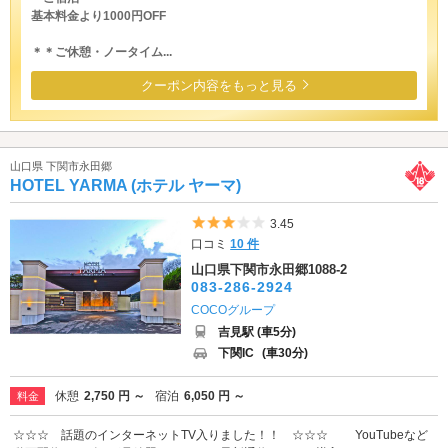
基本料金より1000円OFF
＊＊ご休憩・ノータイム...
クーポン内容をもっと見る
山口県 下関市永田郷
HOTEL YARMA (ホテル ヤーマ)
5つ星のうち3
3.45
口コミ
10 件
山口県下関市永田郷1088-2
083-286-2924
COCOグループ
吉見駅 (車5分)
下関IC
(車30分)
休憩
2,750 円 ～
宿泊
6,050 円 ～
料金
☆☆☆ 話題のインターネットTV入りました！！ ☆☆☆ YouTubeなど