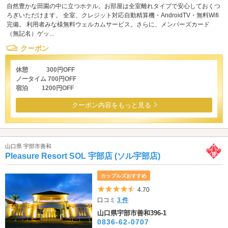
自然豊かな田園の中に立つホテル。お部屋は全室離れタイプで安心しておくつ
ろぎいただけます。 全室、クレジット対応自動精算機・AndroidTV・無料Wifi
完備。 利用者みな様無料ウェルカムサービス。さらに、メンバーズカード
（無記名）ゲッ...
クーポン
休憩 300円OFF
ノータイム 700円OFF
宿泊 1200円OFF
クーポン内容をもっと見る
山口県 宇部市善和
Pleasure Resort SOL 宇部店 (ソル宇部店)
カップルズおすすめ
5つ星のうち4.5
4.70
口コミ
3 件
山口県宇部市善和396-1
0836-62-0707