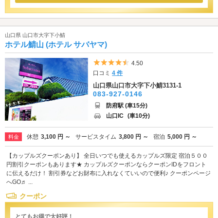
山口県 山口市大字下小鯖
ホテル鯖山 (ホテル サバヤマ)
5つ星のうち4.5
4.50
口コミ
4 件
山口県山口市大字下小鯖3131-1
083-927-0146
防府駅 (車15分)
山口IC
(車10分)
休憩
3,100 円 ～
サービスタイム
3,800 円 ～
宿泊
5,000 円 ～
料金
【カップルズクーポンあり】 全日いつでも使えるカップルズ限定 宿泊５００
円割引クーポンもあります★ カップルズクーポンならクーポンIDをフロント
に伝えるだけ！ 割引券などお財布に入れなくていいので便利♪ クーポンページ
へGO♬ ...
クーポン
とてもお得で大好評！