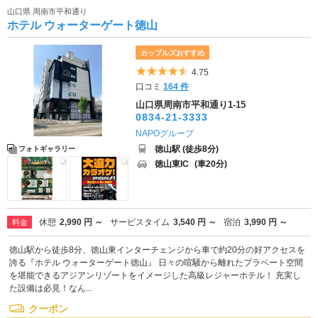
山口県 周南市平和通り
ホテル ウォーターゲート徳山
カップルズおすすめ
5つ星のうち4.5
4.75
口コミ
164 件
山口県周南市平和通り1-15
0834-21-3333
NAPOグループ
徳山駅 (徒歩8分)
フォトギャラリー
徳山東IC
(車20分)
休憩
2,990 円 ～
サービスタイム
3,540 円 ～
宿泊
3,990 円 ～
料金
徳山駅から徒歩8分、徳山東インターチェンジから車で約20分の好アクセスを
誇る『ホテル ウォーターゲート徳山』 日々の喧騒から離れたプラベート空間
を堪能できるアジアンリゾートをイメージした高級レジャーホテル！ 充実し
た設備は必見！なん...
クーポン