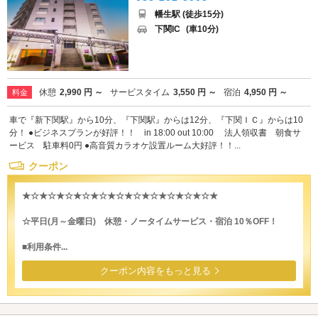
幡生駅 (徒歩15分)
下関IC
(車10分)
休憩
2,990 円 ～
サービスタイム
3,550 円 ～
宿泊
4,950 円 ～
料金
車で『新下関駅』から10分、『下関駅』からは12分、『下関ＩＣ』からは10
分！ ●ビジネスプランが好評！！ in 18:00 out 10:00 法人領収書 朝食サ
ービス 駐車料0円 ●高音質カラオケ設置ルーム大好評！！...
クーポン
★☆★☆★☆★☆★☆★☆★☆★☆★☆★☆★☆★
☆平日(月～金曜日) 休憩・ノータイムサービス・宿泊 10％OFF！
■利用条件...
クーポン内容をもっと見る