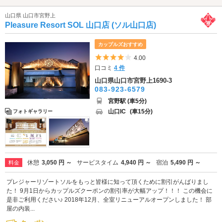
山口県 山口市宮野上
Pleasure Resort SOL 山口店 (ソル山口店)
カップルズおすすめ
5つ星のうち4
4.00
口コミ
4 件
山口県山口市宮野上1690-3
083-923-6579
宮野駅 (車5分)
山口IC
(車15分)
フォトギャラリー
休憩
3,050 円 ～
サービスタイム
4,940 円 ～
宿泊
5,490 円 ～
料金
プレジャーリゾートソルをもっと皆様に知って頂くために割引がんばりまし
た！ 9月1日からカップルズクーポンの割引率が大幅アップ！！！ この機会に
是非ご利用ください♪ 2018年12月、全室リニューアルオープンしました！ 部
屋の内装...