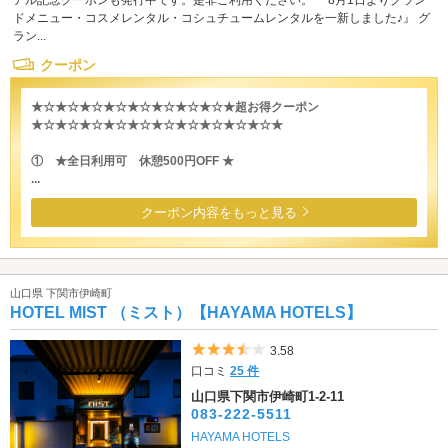
ドメニュー・コスメレンタル・コシュチュームレンタルを一新しました♪』 グ
ラン...
クーポン
★☆★☆★☆★☆★☆★☆★☆★☆★超お得クーポン
★☆★☆★☆★☆★☆★☆★☆★☆★☆★☆★
① ★全日利用可 休憩500円OFF ★
...
クーポン内容をもっと見る
山口県 下関市伊崎町
HOTEL MIST （ミスト）【HAYAMA HOTELS】
5つ星のうち3.5
3.58
口コミ
25 件
山口県下関市伊崎町1-2-11
083-222-5511
HAYAMA HOTELS