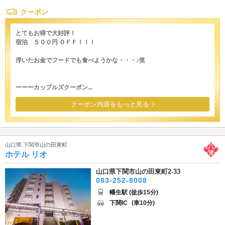
クーポン
とてもお得で大好評！
宿泊 ５００円 ＯＦＦ！！！
浮いたお金でフードでも食べようかな・・・♪笑
ーーーカップルズクーポン...
クーポン内容をもっと見る
山口県 下関市山の田東町
ホテル リオ
山口県下関市山の田東町2-33
083-252-8008
幡生駅 (徒歩15分)
下関IC
(車10分)