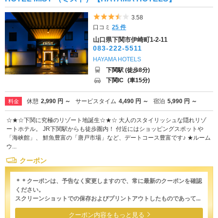
5つ星のうち3.5
3.58
口コミ
25 件
山口県下関市伊崎町1-2-11
083-222-5511
HAYAMA HOTELS
下関駅 (徒歩8分)
下関IC
(車15分)
休憩
2,990 円 ～
サービスタイム
4,490 円 ～
宿泊
5,990 円 ～
料金
☆★☆下関に究極のリゾート地誕生☆★☆ 大人のスタイリッシュな隠れリゾ
ートホテル。 JR下関駅からも徒歩圏内！ 付近にはショッピングスポットや
「海峡館」、 鮮魚豊富の「唐戸市場」など、デートコース豊富です♪ ★ルーム
ウ...
クーポン
＊＊クーポンは、予告なく変更しますので、常に最新のクーポンを確認
ください。
スクリーンショットでの保存およびプリントアウトしたものであって...
クーポン内容をもっと見る