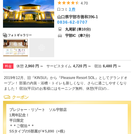
5つ星のうち4.5
4.70
口コミ
3 件
山口県宇部市善和396-1
0836-62-0707
丸尾駅 (車10分)
宇部IC
(車7分)
フォトギャラリー
休憩
2,960 円 ～
サービスタイム
4,720 円 ～
宿泊
6,480 円 ～
料金
2019年12月、旧『KINSUI』から『Pleasure Resort SOL』としてグランドオ
ープン！ 部屋の内装・浴槽・トイレも新しくなり、さらに過ごしやすくなり
ました！ 宿泊(平日)のお客様にはモーニング無料、休憩(平日)の...
クーポン
プレジャー・リゾート ソル宇部店
1周年記念！
平日限定
＊＊ご宿泊＊＊
SSタイプの5部屋が￥5,890（+税）