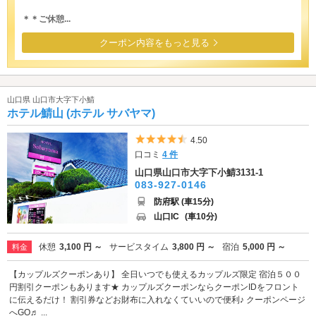
＊＊ご休憩...
クーポン内容をもっと見る
山口県 山口市大字下小鯖
ホテル鯖山 (ホテル サバヤマ)
5つ星のうち4.5
4.50
口コミ
4 件
山口県山口市大字下小鯖3131-1
083-927-0146
防府駅 (車15分)
山口IC
(車10分)
休憩
3,100 円 ～
サービスタイム
3,800 円 ～
宿泊
5,000 円 ～
料金
【カップルズクーポンあり】 全日いつでも使えるカップルズ限定 宿泊５００
円割引クーポンもあります★ カップルズクーポンならクーポンIDをフロント
に伝えるだけ！ 割引券などお財布に入れなくていいので便利♪ クーポンページ
へGO♬ ...