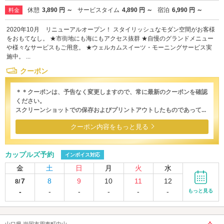
休憩
3,890 円 ～
サービスタイム
4,890 円 ～
宿泊
6,990 円 ～
料金
2020年10月 リニューアルオープン！ スタイリッシュなモダン空間がお客様
をおもてなし。 ★市街地にも海にもアクセス抜群 ★自慢のグランドメニュー
や様々なサービスもご用意。 ★ウェルカムスイーツ・モーニングサービス実
施中。 ...
クーポン
＊＊クーポンは、予告なく変更しますので、常に最新のクーポンを確認
ください。
スクリーンショットでの保存およびプリントアウトしたものであって...
クーポン内容をもっと見る
カップルズ予約
インボイス対応
金
土
日
月
火
水
7
8
9
10
11
12
8/
-
-
-
-
-
-
もっと見る
山口県 岩国市周東町中山