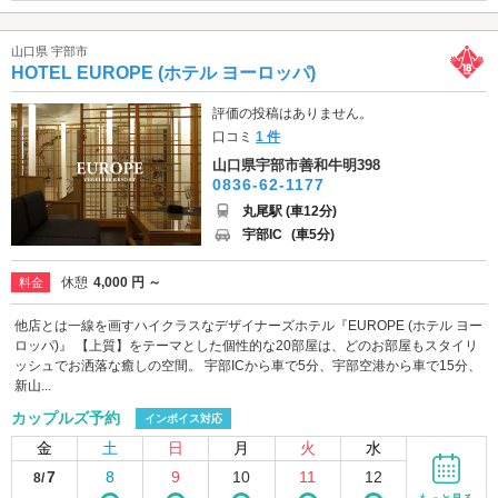
山口県 宇部市
HOTEL EUROPE (ホテル ヨーロッパ)
評価の投稿はありません。
口コミ
1 件
山口県宇部市善和牛明398
0836-62-1177
丸尾駅 (車12分)
宇部IC
(車5分)
休憩
4,000 円 ～
料金
他店とは一線を画すハイクラスなデザイナーズホテル『EUROPE (ホテル ヨー
ロッパ)』 【上質】をテーマとした個性的な20部屋は、どのお部屋もスタイリ
ッシュでお洒落な癒しの空間。 宇部ICから車で5分、宇部空港から車で15分、
新山...
カップルズ予約
インボイス対応
金
土
日
月
火
水
7
8
9
10
11
12
8/