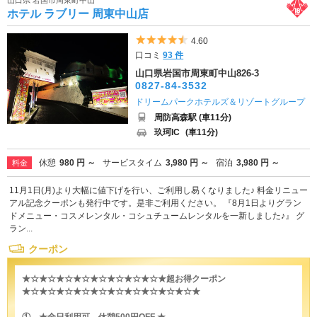
ホテル ラブリー 周東中山店
5つ星のうち4.5
4.60
口コミ
93 件
山口県岩国市周東町中山826-3
0827-84-3532
ドリームパークホテルズ＆リゾートグループ
周防高森駅 (車11分)
玖珂IC
(車11分)
休憩
980 円 ～
サービスタイム
3,980 円 ～
宿泊
3,980 円 ～
料金
11月1日(月)より大幅に値下げを行い、ご利用し易くなりました♪ 料金リニュー
アル記念クーポンも発行中です。是非ご利用ください。 『8月1日よりグラン
ドメニュー・コスメレンタル・コシュチュームレンタルを一新しました♪』 グ
ラン...
クーポン
★☆★☆★☆★☆★☆★☆★☆★☆★超お得クーポン
★☆★☆★☆★☆★☆★☆★☆★☆★☆★☆★
① ★全日利用可 休憩500円OFF ★