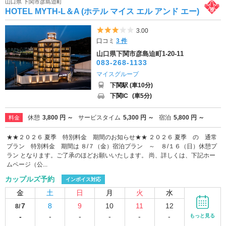
山口県 下関市彦島迫町
HOTEL MYTH-L＆A (ホテル マイス エル アンド エー)
5つ星のうち3
3.00
口コミ
3 件
山口県下関市彦島迫町1-20-11
083-268-1133
マイスグループ
下関駅 (車10分)
下関IC
(車5分)
休憩
3,800 円 ～
サービスタイム
5,300 円 ～
宿泊
5,800 円 ～
料金
★★２０２６ 夏季 特別料金 期間のお知らせ★★ ２０２６ 夏季 の 通常
プラン 特別料金 期間は ８/７（金）宿泊プラン ～ ８/１６（日）休憩プ
ラン となります。ご了承のほどお願いいたします。 尚、詳しくは、下記ホー
ムページ（公...
カップルズ予約
インボイス対応
金
土
日
月
火
水
7
8
9
10
11
12
8/
-
-
-
-
-
-
もっと見る