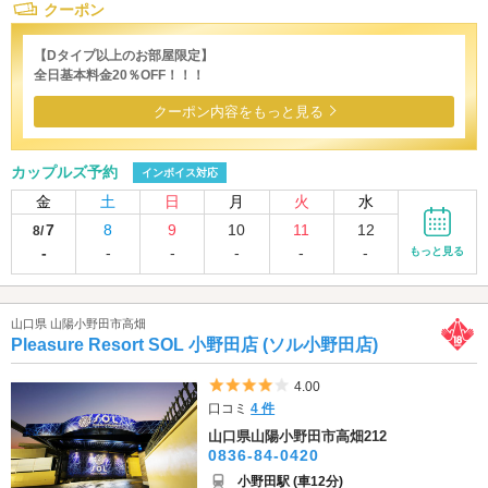
クーポン
【Dタイプ以上のお部屋限定】
全日基本料金20％OFF！！！
クーポン内容をもっと見る
カップルズ予約
インボイス対応
金
土
日
月
火
水
7
8
9
10
11
12
8/
-
-
-
-
-
-
もっと見る
山口県 山陽小野田市高畑
Pleasure Resort SOL 小野田店 (ソル小野田店)
5つ星のうち4
4.00
口コミ
4 件
山口県山陽小野田市高畑212
0836-84-0420
小野田駅 (車12分)