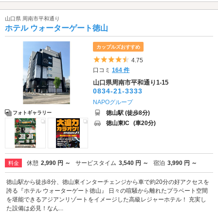
山口県 周南市平和通り
ホテル ウォーターゲート徳山
カップルズおすすめ
5つ星のうち4.5
4.75
口コミ
164 件
山口県周南市平和通り1-15
0834-21-3333
NAPOグループ
徳山駅 (徒歩8分)
フォトギャラリー
徳山東IC
(車20分)
休憩
2,990 円 ～
サービスタイム
3,540 円 ～
宿泊
3,990 円 ～
料金
徳山駅から徒歩8分、徳山東インターチェンジから車で約20分の好アクセスを
誇る『ホテル ウォーターゲート徳山』 日々の喧騒から離れたプラベート空間
を堪能できるアジアンリゾートをイメージした高級レジャーホテル！ 充実し
た設備は必見！なん...