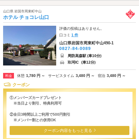
山口県 岩国市周東町中山
ホテル チョコレ山口
評価の投稿はありません。
口コミ
1 件
山口県岩国市周東町中山490-1
0827-84-0089
周防高森駅 (車10分)
玖珂IC
(車12分)
休憩
1,780 円 ～
サービスタイム
3,480 円 ～
宿泊
3,480 円 ～
料金
クーポン
①メンバーズカードプレゼント
※当日より割引、特典利用可
②全日3時間以上ご利用で500円割引
※メンバー割との併用OK
クーポン内容をもっと見る