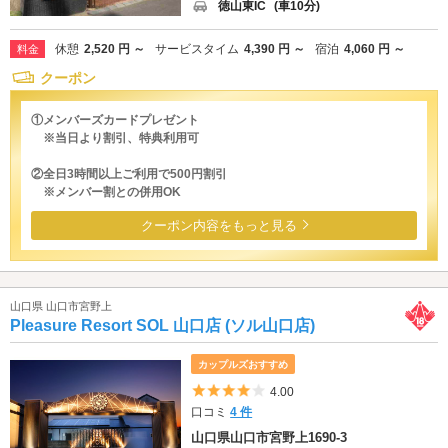
徳山東IC
(車10分)
休憩
2,520 円 ～
サービスタイム
4,390 円 ～
宿泊
4,060 円 ～
料金
クーポン
①メンバーズカードプレゼント
※当日より割引、特典利用可
②全日3時間以上ご利用で500円割引
※メンバー割との併用OK
クーポン内容をもっと見る
山口県 山口市宮野上
Pleasure Resort SOL 山口店 (ソル山口店)
カップルズおすすめ
5つ星のうち4
4.00
口コミ
4 件
山口県山口市宮野上1690-3