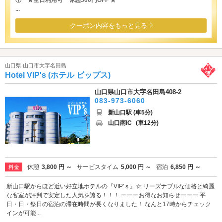
...
クーポン内容をもっと見る
山口県 山口市大字名田島
Hotel VIP's (ホテル ビップス)
山口県山口市大字名田島408-2
083-973-6060
新山口駅 (車5分)
山口南IC
(車12分)
休憩
3,800 円 ～
サービスタイム
5,000 円 ～
宿泊
6,850 円 ～
料金
新山口駅からほど近い好立地ホテルの『VIP'ｓ』☆ リーズナブルな価格と綺麗
な客室が評判で安定した人気を誇る！！！ ーーーお得なお知らせーーー 平
日・日・祭日の宿泊の滞在時間が長くなりました！ なんと17時からチェック
インが可能...