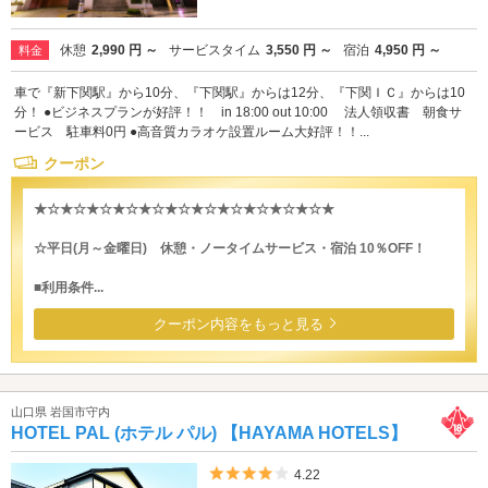
休憩
2,990 円 ～
サービスタイム
3,550 円 ～
宿泊
4,950 円 ～
料金
車で『新下関駅』から10分、『下関駅』からは12分、『下関ＩＣ』からは10
分！ ●ビジネスプランが好評！！ in 18:00 out 10:00 法人領収書 朝食サ
ービス 駐車料0円 ●高音質カラオケ設置ルーム大好評！！...
クーポン
★☆★☆★☆★☆★☆★☆★☆★☆★☆★☆★☆★
☆平日(月～金曜日) 休憩・ノータイムサービス・宿泊 10％OFF！
■利用条件...
クーポン内容をもっと見る
山口県 岩国市守内
HOTEL PAL (ホテル パル) 【HAYAMA HOTELS】
5つ星のうち4
4.22