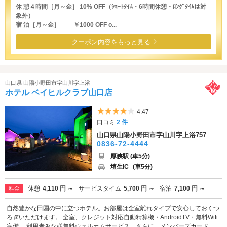
休 憩４時間［月～金］ 10% OFF（ｼｮｰﾄﾀｲﾑ・6時間休憩・ﾛﾝｸﾞﾀｲﾑは対
象外）
宿 泊［月～金］ ￥1000 OFF o...
クーポン内容をもっと見る
山口県 山陽小野田市字山川字上浴
ホテル ベイヒルクラブ山口店
5つ星のうち4
4.47
口コミ
2 件
山口県山陽小野田市字山川字上浴757
0836-72-4444
厚狭駅 (車5分)
埴生IC
(車5分)
休憩
4,110 円 ～
サービスタイム
5,700 円 ～
宿泊
7,100 円 ～
料金
自然豊かな田園の中に立つホテル。お部屋は全室離れタイプで安心しておくつ
ろぎいただけます。 全室、クレジット対応自動精算機・AndroidTV・無料Wifi
完備。 利用者みな様無料ウェルカムサービス。さらに、メンバーズカード