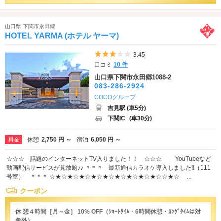
山口県 下関市永田郷
HOTEL YARMA (ホテル ヤーマ)
5つ星のうち3
3.45
口コミ
10 件
山口県下関市永田郷1088-2
083-286-2924
COCOグループ
吉見駅 (車5分)
下関IC
(車30分)
休憩
2,750 円 ～
宿泊
6,050 円 ～
料金
☆☆☆ 話題のインターネットTV入りました！！ ☆☆☆ YouTubeなど
動画配信サービスが見放題♪♪ ＊＊＊ 最新通信カラオケ導入しました!!（111
号室） ＊＊＊ ☆★☆★☆★☆★☆★☆★☆★☆★☆★☆☆★☆ ...
クーポン
休 憩４時間［月～金］ 10% OFF（ｼｮｰﾄﾀｲﾑ・6時間休憩・ﾛﾝｸﾞﾀｲﾑは対
象外）