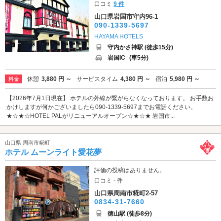
口コミ
9 件
山口県岩国市守内96-1
090-1339-5697
HAYAMA HOTELS
守内かさ神駅 (徒歩15分)
岩国IC
(車5分)
休憩
3,880 円 ～
サービスタイム
4,380 円 ～
宿泊
5,980 円 ～
料金
【2026年7月1日現在】 ホテルの外線が繋がらなくなっております。 お手数お
かけしますが何かございましたら090-1339-5697までお電話ください。
★☆★☆HOTEL PALがリニューアルオープン☆★☆★ 岩国市...
山口県 周南市糀町
ホテル ムーンライト愛花夢
評価の投稿はありません。
口コミ - 件
山口県周南市糀町2-57
0834-31-7660
徳山駅 (徒歩8分)