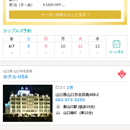
宿 泊［月～金］ ￥1000 OFF ...
クーポン内容をもっと見る
カップルズ予約
金
土
日
月
火
水
7
8
9
10
11
12
8/
-
-
-
-
-
-
もっと見る
山口県 山口市名田島
ホテル USA
口コミ
3 件
山口県山口市名田島408-2
083-973-5255
新山口駅 (徒歩15分)
山口南IC
(車12分)