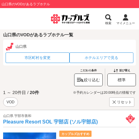
山口県のVODがあるラブホテル
検索
マイメニュー
山口県のVODがあるラブホテル一覧
山口県
市区町村を変更
ホテルエリアで見る
こだわり条件
並び替え
絞り込む
標準
1 ～ 20件目 /
20件
※予約カレンダーは20:00時点の情報です
VOD
リセット
山口県 宇部市善和
Pleasure Resort SOL 宇部店 (ソル宇部店)
カップルズおすすめ