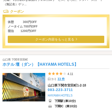
（無記名）ゲッ...
クーポン
休憩 300円OFF
ノータイム 700円OFF
宿泊 1200円OFF
クーポン内容をもっと見る
山口県 下関市宮田町
ホテル 壇（ダン）【HAYAMA HOTELS】
5つ星のうち4
4.11
口コミ
33 件
山口県下関市宮田町1-2-18
083-223-3711
HAYAMA HOTELS
下関駅 (車10分)
下関IC
(車10分)