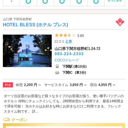
-
もっと見る
山口県 下関市椋野町
HOTEL BLESS (ホテル ブレス)
5つ星のうち3.5
3.60
口コミ
2 件
山口県下関市椋野町1-24-72
083-224-2333
COCOグループ
下関駅 (車10分)
下関IC
(車3分)
休憩
2,200 円 ～
サービスタイム
3,850 円 ～
宿泊
4,950 円 ～
料金
ダーツ台設置のお部屋など様々なタイプのお部屋が揃う、使い勝手バツグンの
ホテル☆ 何時にチェックインしても、2時間休憩から利用でき、最長14時間ま
で滞在可能！ 当ホテルはお好きな時にお好きなだけご利用できる、フレック
スタイム制です。 詳...
クーポン