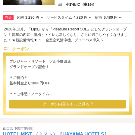
小野田IC
(車1分)
休憩
3,290 円 ～
サービスタイム
4,720 円 ～
宿泊
6,480 円 ～
料金
2020年12月、『Lips』から『Pleasure Resort SOL』としてグランドオープ
ン！ 部屋の内装・浴槽・トイレも新しくなり、さらに過ごしやすくなりまし
た！ ★新設備情報★ １ 全室空気清浄機、ブローバス導入 ２ ...
クーポン
プレジャー・リゾート ソル小野田店
グランドオープン記念！
＊ご宿泊＊
基本料金より1000円OFF
＊＊ご休憩・ノータイム...
クーポン内容をもっと見る
山口県 下関市伊崎町
HOTEL MIST （ミスト）【HAYAMA HOTELS】