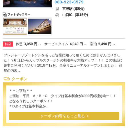
083-923-6579
宮野駅 (車5分)
山口IC
(車15分)
フォトギャラリー
休憩
3,050 円 ～
サービスタイム
4,940 円 ～
宿泊
5,490 円 ～
料金
プレジャーリゾートソルをもっと皆様に知って頂くために割引がんばりまし
た！ 9月1日からカップルズクーポンの割引率が大幅アップ！！！ この機会に
是非ご利用ください♪ 2018年12月、全室リニューアルオープンしました！ 部
屋の内装...
クーポン
＊＊ご宿泊＊＊
ご宿泊 平日 A・B・C タイプは基本料金が4990円(税抜)均一！！
となるうれしいクーポン！！
＊Dタイプは基本料金か...
クーポン内容をもっと見る