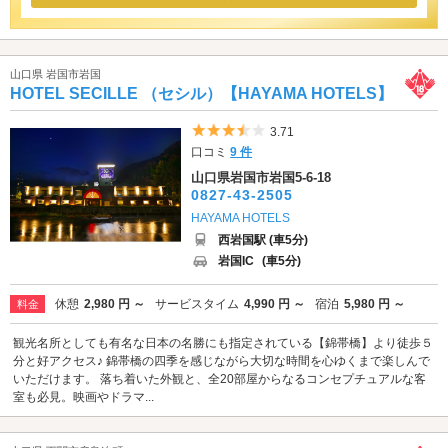
山口県 岩国市岩国
HOTEL SECILLE （セシル）【HAYAMA HOTELS】
5つ星のうち3.5
3.71
口コミ
9 件
山口県岩国市岩国5-6-18
0827-43-2505
HAYAMA HOTELS
西岩国駅 (車5分)
岩国IC
(車5分)
休憩
2,980 円 ～
サービスタイム
4,990 円 ～
宿泊
5,980 円 ～
料金
観光名所としても有名な日本の名勝にも指定されている【錦帯橋】より徒歩５
分と好アクセス♪ 錦帯橋の四季を感じながら大切な時間を心ゆくまで楽しんで
いただけます。 落ち着いた外観と、全20部屋からなるコンセプチュアルな客
室も必見。映画やドラマ...