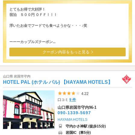
とてもお得で大好評！
宿泊 ５００円 ＯＦＦ！！！
浮いたお金でフードでも食べようかな・・・♪笑
ーーーカップルズクーポン...
クーポン内容をもっと見る
山口県 岩国市守内
HOTEL PAL (ホテル パル) 【HAYAMA HOTELS】
5つ星のうち4
4.22
口コミ
9 件
山口県岩国市守内96-1
090-1339-5697
HAYAMA HOTELS
守内かさ神駅 (徒歩15分)
岩国IC
(車5分)