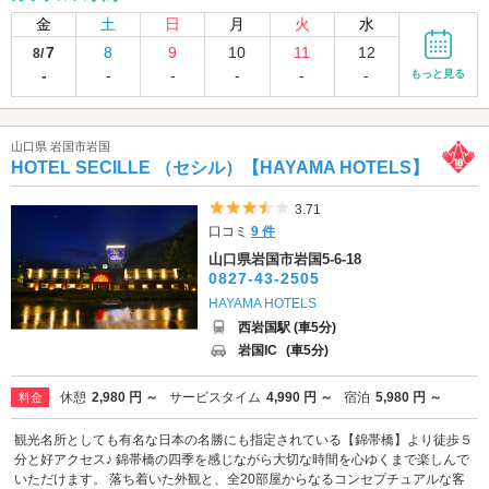
金
土
日
月
火
水
7
8
9
10
11
12
8/
-
-
-
-
-
-
もっと見る
山口県 岩国市岩国
HOTEL SECILLE （セシル）【HAYAMA HOTELS】
5つ星のうち3.5
3.71
口コミ
9 件
山口県岩国市岩国5-6-18
0827-43-2505
HAYAMA HOTELS
西岩国駅 (車5分)
岩国IC
(車5分)
休憩
2,980 円 ～
サービスタイム
4,990 円 ～
宿泊
5,980 円 ～
料金
観光名所としても有名な日本の名勝にも指定されている【錦帯橋】より徒歩５
分と好アクセス♪ 錦帯橋の四季を感じながら大切な時間を心ゆくまで楽しんで
いただけます。 落ち着いた外観と、全20部屋からなるコンセプチュアルな客