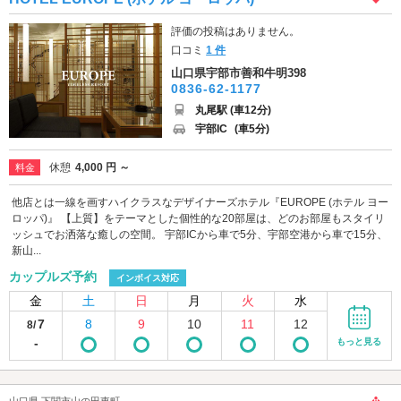
評価の投稿はありません。
口コミ
1 件
山口県宇部市善和牛明398
0836-62-1177
丸尾駅 (車12分)
宇部IC
(車5分)
休憩
4,000 円 ～
料金
他店とは一線を画すハイクラスなデザイナーズホテル『EUROPE (ホテル ヨー
ロッパ)』 【上質】をテーマとした個性的な20部屋は、どのお部屋もスタイリ
ッシュでお洒落な癒しの空間。 宇部ICから車で5分、宇部空港から車で15分、
新山...
カップルズ予約
インボイス対応
金
土
日
月
火
水
7
8
9
10
11
12
8/
-
もっと見る
山口県 下関市山の田東町