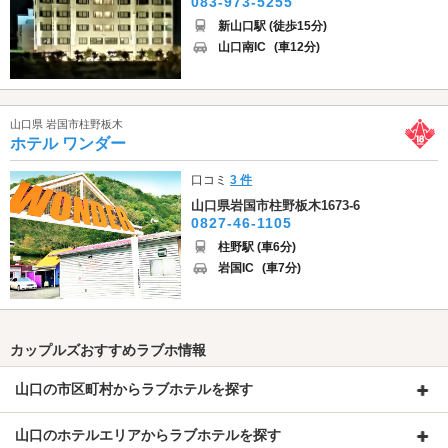
083-973-5255
新山口駅 (徒歩15分)
山口南IC
(車12分)
山口県 岩国市柱野板木
ホテル ワンダー
口コミ
3 件
山口県岩国市柱野板木1673-6
0827-46-1105
柱野駅 (車6分)
岩国IC
(車7分)
カップルズおすすめラブホ情報
山口の市区町村からラブホテルを探す
山口のホテルエリアからラブホテルを探す