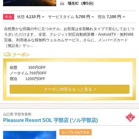
埴生IC
(車5分)
休憩
4,110 円 ～
サービスタイム
5,700 円 ～
宿泊
7,100 円 ～
料金
自然豊かな田園の中に立つホテル。お部屋は全室離れタイプで安心しておくつ
ろぎいただけます。 全室、クレジット対応自動精算機・AndroidTV・無料Wifi
完備。 利用者みな様無料ウェルカムサービス。さらに、メンバーズカード
（無記名）ゲッ...
クーポン
休憩 300円OFF
ノータイム 700円OFF
宿泊 1200円OFF
クーポン内容をもっと見る
山口県 宇部市善和
Pleasure Resort SOL 宇部店 (ソル宇部店)
カップルズおすすめ