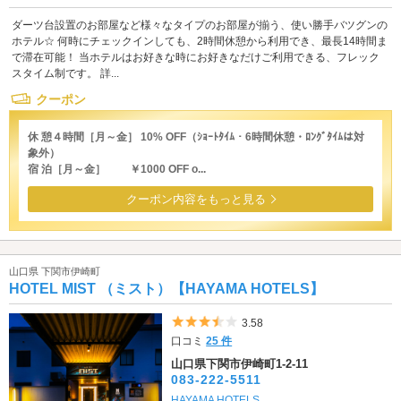
ダーツ台設置のお部屋など様々なタイプのお部屋が揃う、使い勝手バツグンの
ホテル☆ 何時にチェックインしても、2時間休憩から利用でき、最長14時間ま
で滞在可能！ 当ホテルはお好きな時にお好きなだけご利用できる、フレック
スタイム制です。 詳...
クーポン
休 憩４時間［月～金］ 10% OFF（ｼｮｰﾄﾀｲﾑ・6時間休憩・ﾛﾝｸﾞﾀｲﾑは対
象外）
宿 泊［月～金］ ￥1000 OFF o...
クーポン内容をもっと見る
山口県 下関市伊崎町
HOTEL MIST （ミスト）【HAYAMA HOTELS】
5つ星のうち3.5
3.58
口コミ
25 件
山口県下関市伊崎町1-2-11
083-222-5511
HAYAMA HOTELS