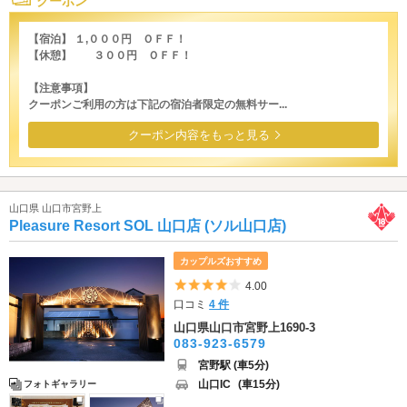
クーポン
【宿泊】 １,０００円 ＯＦＦ！
【休憩】 ３００円 ＯＦＦ！
【注意事項】
クーポンご利用の方は下記の宿泊者限定の無料サー...
クーポン内容をもっと見る
山口県 山口市宮野上
Pleasure Resort SOL 山口店 (ソル山口店)
カップルズおすすめ
5つ星のうち4
4.00
口コミ
4 件
山口県山口市宮野上1690-3
083-923-6579
宮野駅 (車5分)
山口IC
(車15分)
フォトギャラリー