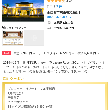
5つ星のうち4.5
4.70
口コミ
3 件
山口県宇部市善和396-1
0836-62-0707
丸尾駅 (車10分)
宇部IC
(車7分)
フォトギャラリー
休憩
2,960 円 ～
サービスタイム
4,720 円 ～
宿泊
6,480 円 ～
料金
2019年12月、旧『KINSUI』から『Pleasure Resort SOL』としてグランドオ
ープン！ 部屋の内装・浴槽・トイレも新しくなり、さらに過ごしやすくなり
ました！ 宿泊(平日)のお客様にはモーニング無料、休憩(平日)の...
クーポン
プレジャー・リゾート ソル宇部店
1周年記念！
平日限定
＊＊ご宿泊＊＊
SSタイプの5部屋が￥5,890（+税）