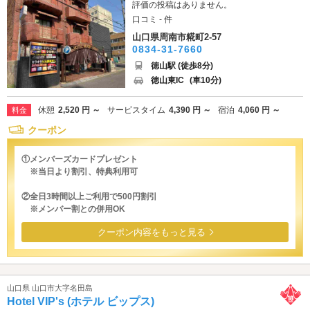
評価の投稿はありません。
口コミ - 件
山口県周南市糀町2-57
0834-31-7660
徳山駅 (徒歩8分)
徳山東IC
(車10分)
休憩
2,520 円 ～
サービスタイム
4,390 円 ～
宿泊
4,060 円 ～
料金
クーポン
①メンバーズカードプレゼント
※当日より割引、特典利用可
②全日3時間以上ご利用で500円割引
※メンバー割との併用OK
クーポン内容をもっと見る
山口県 山口市大字名田島
Hotel VIP's (ホテル ビップス)