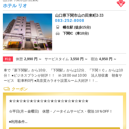
ホテル リオ
山口県下関市山の田東町2-33
083-252-8008
幡生駅 (徒歩15分)
下関IC
(車10分)
休憩
2,990 円 ～
サービスタイム
3,550 円 ～
宿泊
4,950 円 ～
料金
車で『新下関駅』から10分、『下関駅』からは12分、『下関ＩＣ』からは10
分！ ●ビジネスプランが好評！！ in 18:00 out 10:00 法人領収書 朝食サ
ービス 駐車料0円 ●高音質カラオケ設置ルーム大好評！！...
クーポン
★☆★☆★☆★☆★☆★☆★☆★☆★☆★☆★☆★
☆平日(月～金曜日) 休憩・ノータイムサービス・宿泊 10％OFF！
■利用条件...