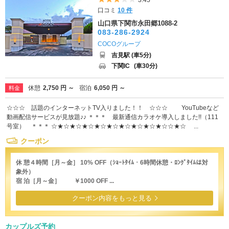
3.45
口コミ
10 件
山口県下関市永田郷1088-2
083-286-2924
COCOグループ
吉見駅 (車5分)
下関IC
(車30分)
休憩
2,750 円 ～
宿泊
6,050 円 ～
料金
☆☆☆ 話題のインターネットTV入りました！！ ☆☆☆ YouTubeなど
動画配信サービスが見放題♪♪ ＊＊＊ 最新通信カラオケ導入しました!!（111
号室） ＊＊＊ ☆★☆★☆★☆★☆★☆★☆★☆★☆★☆☆★☆ ...
クーポン
休 憩４時間［月～金］ 10% OFF（ｼｮｰﾄﾀｲﾑ・6時間休憩・ﾛﾝｸﾞﾀｲﾑは対
象外）
宿 泊［月～金］ ￥1000 OFF ...
クーポン内容をもっと見る
カップルズ予約