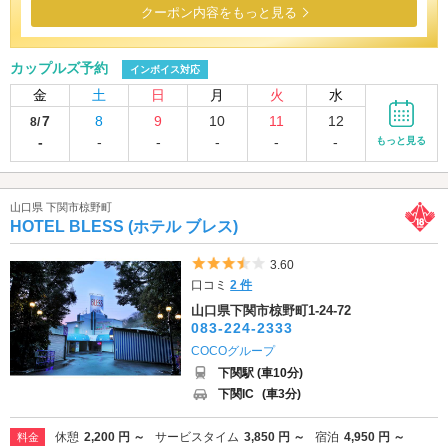
クーポン内容をもっと見る
カップルズ予約
インボイス対応
金
土
日
月
火
水
7
8
9
10
11
12
8/
-
-
-
-
-
-
もっと見る
山口県 下関市椋野町
HOTEL BLESS (ホテル ブレス)
5つ星のうち3.5
3.60
口コミ
2 件
山口県下関市椋野町1-24-72
083-224-2333
COCOグループ
下関駅 (車10分)
下関IC
(車3分)
休憩
2,200 円 ～
サービスタイム
3,850 円 ～
宿泊
4,950 円 ～
料金