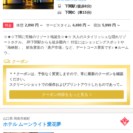
下関駅 (徒歩8分)
下関IC
(車15分)
休憩
2,990 円 ～
サービスタイム
4,490 円 ～
宿泊
5,990 円 ～
料金
☆★☆下関に究極のリゾート地誕生☆★☆ 大人のスタイリッシュな隠れリゾ
ートホテル。 JR下関駅からも徒歩圏内！ 付近にはショッピングスポットや
「海峡館」、 鮮魚豊富の「唐戸市場」など、デートコース豊富です♪ ★ルーム
ウ...
クーポン
＊＊クーポンは、予告なく変更しますので、常に最新のクーポンを確認
ください。
スクリーンショットでの保存およびプリントアウトしたものであって...
クーポン内容をもっと見る
山口県 周南市糀町
ホテル ムーンライト愛花夢