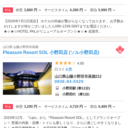
休憩
3,880 円 ～
サービスタイム
4,380 円 ～
宿泊
5,980 円 ～
料金
【2026年7月1日現在】 ホテルの外線が繋がらなくなっております。 お手数お
かけしますが何かございましたら090-1339-5697までお電話ください。
★☆★☆HOTEL PALがリニューアルオープン☆★☆★ 岩国市...
山口県 山陽小野田市高畑
Pleasure Resort SOL 小野田店 (ソル小野田店)
5つ星のうち4
4.00
口コミ
4 件
山口県山陽小野田市高畑212
0836-84-0420
小野田駅 (車12分)
小野田IC
(車1分)
休憩
3,290 円 ～
サービスタイム
4,720 円 ～
宿泊
6,480 円 ～
料金
2020年12月、『Lips』から『Pleasure Resort SOL』としてグランドオープ
ン！ 部屋の内装・浴槽・トイレも新しくなり、さらに過ごしやすくなりまし