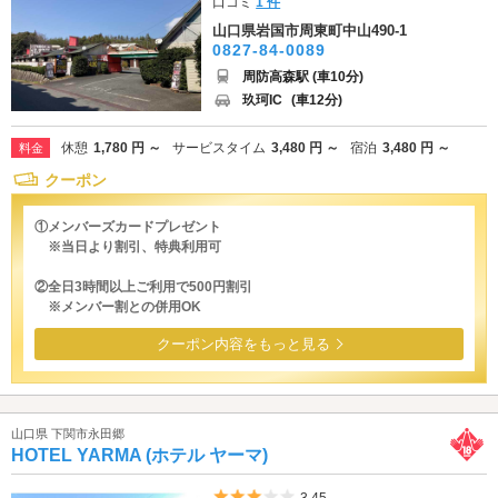
口コミ
1 件
山口県岩国市周東町中山490-1
0827-84-0089
周防高森駅 (車10分)
玖珂IC
(車12分)
休憩
1,780 円 ～
サービスタイム
3,480 円 ～
宿泊
3,480 円 ～
料金
クーポン
①メンバーズカードプレゼント
※当日より割引、特典利用可
②全日3時間以上ご利用で500円割引
※メンバー割との併用OK
クーポン内容をもっと見る
山口県 下関市永田郷
HOTEL YARMA (ホテル ヤーマ)
5つ星のうち3