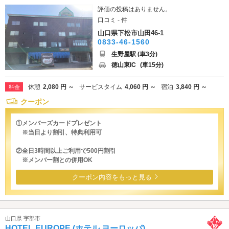
評価の投稿はありません。
口コミ - 件
山口県下松市山田46-1
0833-46-1560
生野屋駅 (車3分)
徳山東IC
(車15分)
休憩
2,080 円 ～
サービスタイム
4,060 円 ～
宿泊
3,840 円 ～
料金
クーポン
①メンバーズカードプレゼント
※当日より割引、特典利用可
②全日3時間以上ご利用で500円割引
※メンバー割との併用OK
クーポン内容をもっと見る
山口県 宇部市
HOTEL EUROPE (ホテル ヨーロッパ)