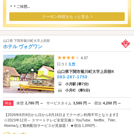
＊＊ご休憩...
クーポン内容をもっと見る
山口県 下関市菊川町大字上田部
ホテル ヴォグワン
5つ星のうち4
4.37
口コミ
6 件
山口県下関市菊川町大字上田部4
083-287-1750
小月駅 (車7分)
小月IC
(車5分)
休憩
2,780 円 ～
サービスタイム
3,580 円 ～
宿泊
4,200 円 ～
料金
【2026年8月9日から日から8月16日までクーポン利用不可となります】
☆2023年12月～ スマートテレビ全室完備☆ YouTube、Netflix、TVer、
Abemaなど動画配信サービスが見放題！ ★宿泊 1,000円...