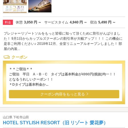
休憩
3,050 円 ～
サービスタイム
4,940 円 ～
宿泊
5,490 円 ～
料金
プレジャーリゾートソルをもっと皆様に知って頂くために割引がんばりまし
た！ 9月1日からカップルズクーポンの割引率が大幅アップ！！！ この機会に
是非ご利用ください♪ 2018年12月、全室リニューアルオープンしました！ 部
屋の内装...
クーポン
＊＊ご宿泊＊＊
ご宿泊 平日 A・B・C タイプは基本料金が4990円(税抜)均一！！
となるうれしいクーポン！！
＊Dタイプは基本料金か...
クーポン内容をもっと見る
山口県 下松市山田
HOTEL STYLISH RESORT（旧 リゾート 愛花夢）