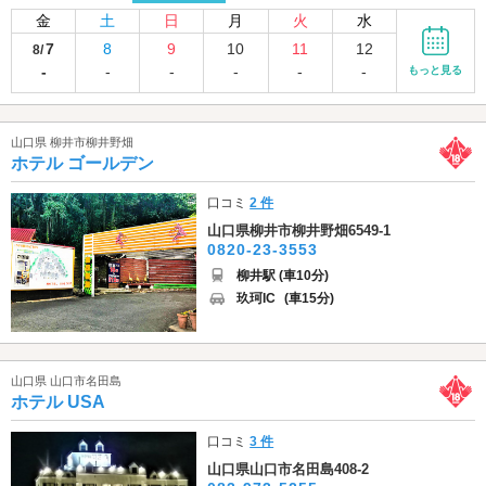
金
土
日
月
火
水
7
8
9
10
11
12
8/
-
-
-
-
-
-
もっと見る
山口県 柳井市柳井野畑
ホテル ゴールデン
口コミ
2 件
山口県柳井市柳井野畑6549-1
0820-23-3553
柳井駅 (車10分)
玖珂IC
(車15分)
山口県 山口市名田島
ホテル USA
口コミ
3 件
山口県山口市名田島408-2