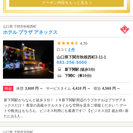
クーポン内容をもっと見る
山口県 下関市秋根西町
ホテル プラザ アネックス
5つ星のうち4.5
4.70
口コミ
2 件
山口県下関市秋根西町2-11-1
083-256-5000
新下関駅 (徒歩3分)
下関IC
(車10分)
休憩
3,600 円 ～
サービスタイム
4,410 円 ～
宿泊
4,560 円 ～
料金
新下関駅からなんと徒歩３分！ ＪＲ新下関駅周辺のラブホテルはプラザアネ
ックスだけ！ 客室の高級ホテルスタイルな空間を是非ご堪能ください！ デー
トや観光はもちろん、ビジネス利用にも最適です♡ 【ビジネス泊】超お得♪ 新
たにお1人...
山口県 下関市宮田町