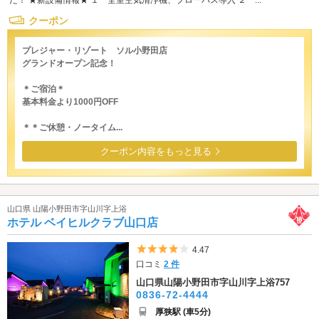
た！ ★新設備情報★ １ 全室空気清浄機、ブローバス導入 ２ ...
クーポン
プレジャー・リゾート ソル小野田店
グランドオープン記念！
＊ご宿泊＊
基本料金より1000円OFF
＊＊ご休憩・ノータイム...
クーポン内容をもっと見る
山口県 山陽小野田市字山川字上浴
ホテル ベイヒルクラブ山口店
5つ星のうち4
4.47
口コミ
2 件
山口県山陽小野田市字山川字上浴757
0836-72-4444
厚狭駅 (車5分)