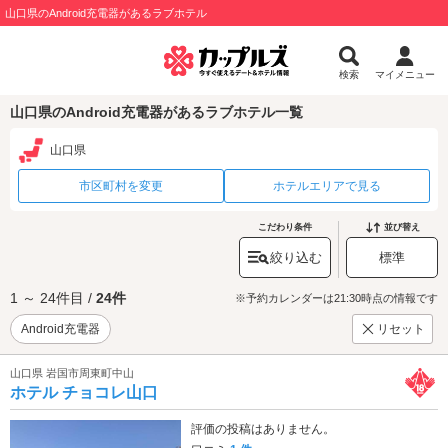
山口県のAndroid充電器があるラブホテル
検索
マイメニュー
山口県のAndroid充電器があるラブホテル一覧
山口県
市区町村を変更
ホテルエリアで見る
こだわり条件
並び替え
絞り込む
標準
1 ～ 24件目 /
24件
※予約カレンダーは21:30時点の情報です
Android充電器
リセット
山口県 岩国市周東町中山
ホテル チョコレ山口
評価の投稿はありません。