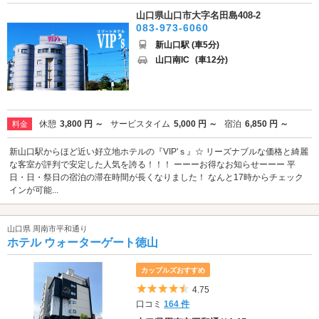
山口県山口市大字名田島408-2
083-973-6060
新山口駅 (車5分)
山口南IC
(車12分)
休憩
3,800 円 ～
サービスタイム
5,000 円 ～
宿泊
6,850 円 ～
料金
新山口駅からほど近い好立地ホテルの『VIP'ｓ』☆ リーズナブルな価格と綺麗
な客室が評判で安定した人気を誇る！！！ ーーーお得なお知らせーーー 平
日・日・祭日の宿泊の滞在時間が長くなりました！ なんと17時からチェック
インが可能...
山口県 周南市平和通り
ホテル ウォーターゲート徳山
カップルズおすすめ
5つ星のうち4.5
4.75
口コミ
164 件