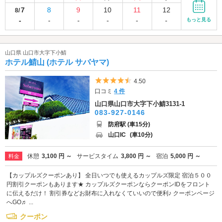
7
8
9
10
11
12
8/
-
-
-
-
-
-
もっと見る
山口県 山口市大字下小鯖
ホテル鯖山 (ホテル サバヤマ)
5つ星のうち4.5
4.50
口コミ
4 件
山口県山口市大字下小鯖3131-1
083-927-0146
防府駅 (車15分)
山口IC
(車10分)
休憩
3,100 円 ～
サービスタイム
3,800 円 ～
宿泊
5,000 円 ～
料金
【カップルズクーポンあり】 全日いつでも使えるカップルズ限定 宿泊５００
円割引クーポンもあります★ カップルズクーポンならクーポンIDをフロント
に伝えるだけ！ 割引券などお財布に入れなくていいので便利♪ クーポンページ
へGO♬ ...
クーポン