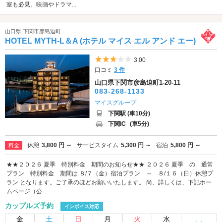
室も必見。映画やドラマ...
山口県 下関市彦島迫町
HOTEL MYTH-L＆A (ホテル マイス エル アンド エー)
5つ星のうち3
3.00
口コミ
3 件
山口県下関市彦島迫町1-20-11
083-268-1133
マイスグループ
下関駅 (車10分)
下関IC
(車5分)
休憩
3,800 円 ～
サービスタイム
5,300 円 ～
宿泊
5,800 円 ～
料金
★★２０２６ 夏季 特別料金 期間のお知らせ★★ ２０２６ 夏季 の 通常
プラン 特別料金 期間は ８/７（金）宿泊プラン ～ ８/１６（日）休憩プ
ラン となります。ご了承のほどお願いいたします。 尚、詳しくは、下記ホー
ムページ（公...
カップルズ予約
インボイス対応
金
土
日
月
火
水