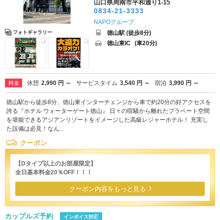
山口県周南市平和通り1-15
0834-21-3333
NAPOグループ
徳山駅 (徒歩8分)
フォトギャラリー
徳山東IC
(車20分)
休憩
2,990 円 ～
サービスタイム
3,540 円 ～
宿泊
3,990 円 ～
料金
徳山駅から徒歩8分、徳山東インターチェンジから車で約20分の好アクセスを
誇る『ホテル ウォーターゲート徳山』 日々の喧騒から離れたプラベート空間
を堪能できるアジアンリゾートをイメージした高級レジャーホテル！ 充実し
た設備は必見！なん...
クーポン
【Dタイプ以上のお部屋限定】
全日基本料金20％OFF！！！
クーポン内容をもっと見る
カップルズ予約
インボイス対応