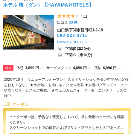
ホテル 壇（ダン）【HAYAMA HOTELS】
5つ星のうち4
4.11
口コミ
33 件
山口県下関市宮田町1-2-18
083-223-3711
HAYAMA HOTELS
下関駅 (車10分)
下関IC
(車10分)
休憩
3,890 円 ～
サービスタイム
4,890 円 ～
宿泊
6,990 円 ～
料金
2020年10月 リニューアルオープン！ スタイリッシュなモダン空間がお客様
をおもてなし。 ★市街地にも海にもアクセス抜群 ★自慢のグランドメニュー
や様々なサービスもご用意。 ★ウェルカムスイーツ・モーニングサービス実
施中。 ...
クーポン
＊＊クーポンは、予告なく変更しますので、常に最新のクーポンを確認
ください。
スクリーンショットでの保存およびプリントアウトしたものであって...