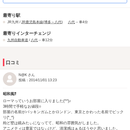
最寄り駅
JR九州 /
JR鹿児島本線(博多～八代)
八代
-- 車4分
最寄りインターチェンジ
九州自動車道
/
八代
-- 車12分
口コミ
N@K さん
投稿：2014/11/01 13:23
昭和風⁇
ローマっていうお部屋に入りました(^^)♪
3時間で手軽なお値段○
部屋の名前がバッキンガムとかロンドン、東京とかわった名前でビック
リ(*_*)
殆ど壁は鏡みたぃになってて、昭和の雰囲気がしました。
アニメティは豊富ではなぃけど、清潔感はぁるほうやと思いました。