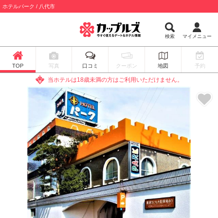
ホテルパーク / 八代市
検索
マイメニュー
TOP
写真
口コミ
クーポン
地図
予約
当ホテルは18歳未満の方はご利用いただけません。