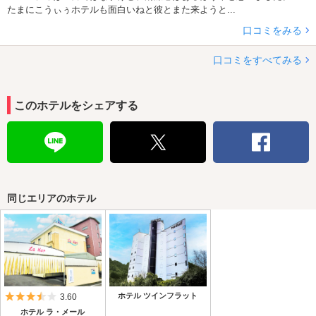
たまにこうぃぅホテルも面白いねと彼とまた来ようと...
口コミをみる
口コミをすべてみる
このホテルをシェアする
同じエリアのホテル
5つ星のうち3.5
ホテル ツインフラット
3.60
ホテル ラ・メール