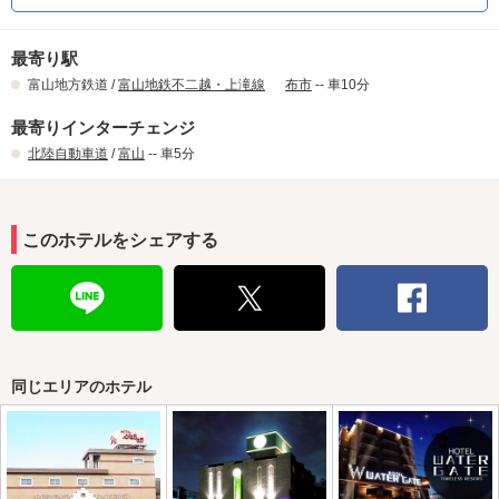
最寄り駅
富山地方鉄道 /
富山地鉄不二越・上滝線
布市
-- 車10分
最寄りインターチェンジ
北陸自動車道
/
富山
-- 車5分
このホテルをシェアする
同じエリアのホテル