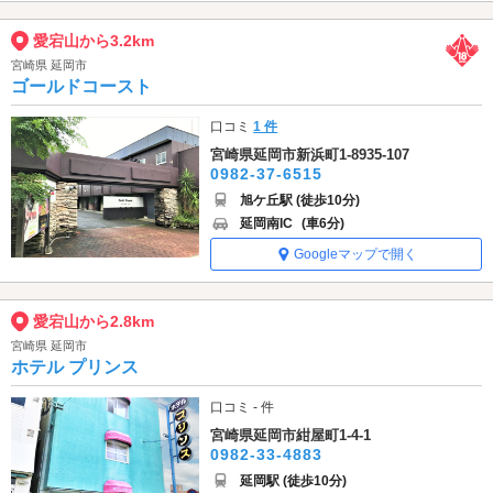
愛宕山から3.2km
宮崎県 延岡市
ゴールドコースト
口コミ
1 件
宮崎県延岡市新浜町1-8935-107
0982-37-6515
旭ケ丘駅 (徒歩10分)
延岡南IC
(車6分)
Googleマップで開く
愛宕山から2.8km
宮崎県 延岡市
ホテル プリンス
口コミ - 件
宮崎県延岡市紺屋町1-4-1
0982-33-4883
延岡駅 (徒歩10分)