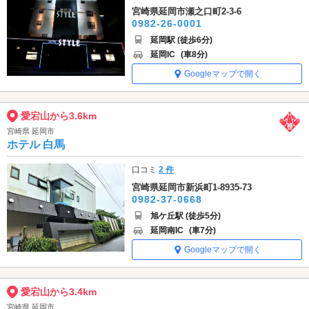
宮崎県延岡市瀬之口町2-3-6
0982-26-0001
延岡駅 (徒歩6分)
延岡IC
(車8分)
Googleマップで開く
愛宕山から3.6km
宮崎県 延岡市
ホテル 白馬
口コミ
2 件
宮崎県延岡市新浜町1-8935-73
0982-37-0668
旭ケ丘駅 (徒歩5分)
延岡南IC
(車7分)
Googleマップで開く
愛宕山から3.4km
宮崎県 延岡市