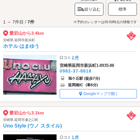
ら、神話にちなみ、幸せを呼ぶ鐘や、南京錠をかけて愛を誓うハート形の
絞り込む
標準
モニュメントが設置されています。カップルの聖地へぜひお出かけくださ
い。
1 ～ 7件目 /
7件
愛宕山へは、
延岡・新浜町エリアのラブホテル
からもアクセスが便利で
※予約カレンダーは05:50時点の情報です
す。
愛宕山から3.4km
宮崎県 延岡市新浜町
ホテル はまゆう
口コミ
2 件
宮崎県延岡市新浜町1-8935-88
0982-37-8818
旭ケ丘駅 (徒歩7分)
延岡南IC
(車8分)
Googleマップで開く
愛宕山から3.1km
宮崎県 延岡市瀬之口町
Uno Style (ウノ スタイル)
口コミ
1 件