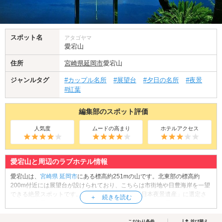
スポット名
アタゴヤマ
愛宕山
住所
宮崎県
延岡市
愛宕山
ジャンルタグ
#カップル名所
#展望台
#夕日の名所
#夜景
#紅葉
編集部のスポット評価
人気度
ムードの高まり
ホテルアクセス
愛宕山と周辺のラブホテル情報
愛宕山は、
宮崎県
延岡市
にある標高約251mの山です。北東部の標高約
200m付近には展望台が設けられており、こちらは市街地や日豊海岸を一望
できる絶景スポットです。また、「夜景百選」「日本夜景遺産」に選定さ
れている夜景スポットでもあり、日没後はロマンチックな景色を楽しむこ
ともできます。愛宕山には、瓊瓊杵尊(ににぎのみこと)と木花之佐久夜毘売
(このはなさくやひめ)が出会い、結婚したという伝承が残されていることか
こだわり条件
並び替え