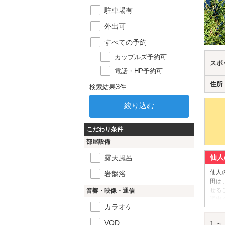
駐車場有
外出可
すべての予約
カップルズ予約可
スポ
電話・HP予約可
住所
3
検索結果
件
こだわり条件
部屋設備
仙人
露天風呂
仙人
岩盤浴
田は
せる
音響・映像・通信
選出
カラオケ
い棚
仙人
VOD
1 ～