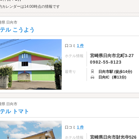
約カレンダーは14:00時点の情報です
崎県 日向市
テル こうよう
口コミ
1 件
宮崎県日向市北町3-27
ホテル情報
0982-55-8123
最寄り
日向市駅 (徒歩14分)
日向IC
(車13分)
崎県 日向市
テル トマト
口コミ
1 件
宮崎県日向市財光寺526
ホテル情報