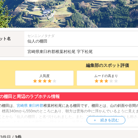
センニンノタナダ
ット名
仙人の棚田
宮崎県
東臼杵郡
椎葉村松尾 字下松尾
編集部のスポット評価
人気度
ムードの高まり
の棚田と周辺のラブホテル情報
の棚田は、
宮崎県
東臼杵郡
椎葉村松尾にある棚田です。棚田とは、山の斜面や谷間
、標高340mから550mのところにあり、朝方は雲海の中に浮かんでいるように見
ことから「仙人の棚田」と名づけられました。また、“椎葉のマチュピチュ”とも称さ
されています。仙人の棚田を一望するなら、絶景スポット「
大いちょう展望台
」が
田をぜひご覧ください。
の棚田へは、
日向エリアのラブホテル
からもアクセスが便利です。
 3件目 /
3件