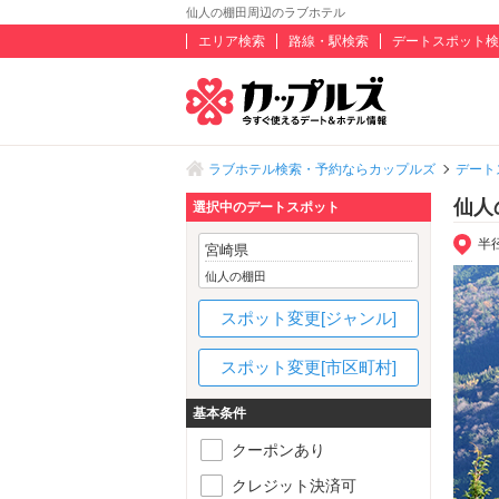
仙人の棚田周辺のラブホテル
エリア検索
路線・駅検索
デートスポット検
ラブホテル検索・予約ならカップルズ
デート
仙人
選択中のデートスポット
半
宮崎県
仙人の棚田
スポット変更[ジャンル]
スポット変更[市区町村]
基本条件
クーポンあり
クレジット決済可