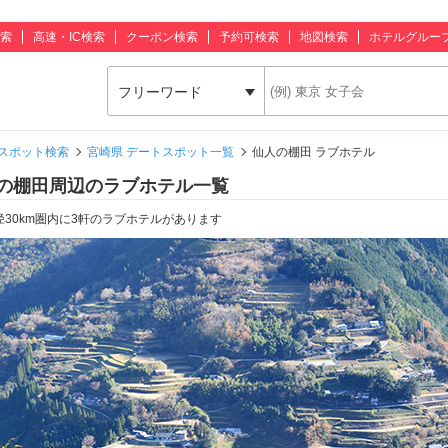
索
高速・IC検索
クーポン検索
予約可検索
地図検索
ホテルグルー
フリーワード
スポット検索
宮崎県 デートスポット一覧
仙人の棚田 ラブホテル
の棚田周辺のラブホテル一覧
径30km圏内に3軒のラブホテルがあります