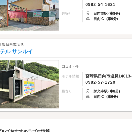
0982-54-1621
最寄り
日向市駅 (車8分)
日向IC
(車9分)
崎県 日向市塩見
テル サンルイ
口コミ - 件
宮崎県日向市塩見14013-
ホテル情報
0982-57-1720
最寄り
財光寺駅 (車8分)
日向IC
(車6分)
プルズおすすめラブホ情報