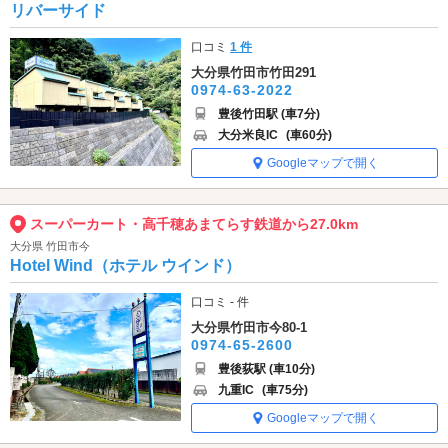
リバーサイド
口コミ
1 件
大分県竹田市竹田291
0974-63-2022
豊後竹田駅 (車7分)
大分米良IC
(車60分)
Googleマップで開く
スーパーカート・高千穂あまてらす鉄道から27.0km
大分県 竹田市今
Hotel Wind（ホテル ウインド）
口コミ - 件
大分県竹田市今80-1
0974-65-2600
豊後荻駅 (車10分)
九重IC
(車75分)
Googleマップで開く