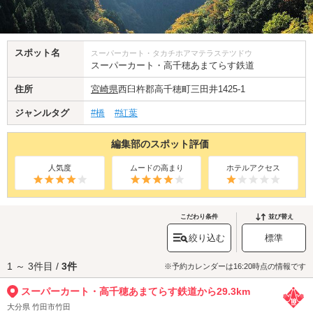
スポット名
スーパーカート・タカチホアマテラステツドウ
スーパーカート・高千穂あまてらす鉄道
住所
宮崎県
西臼杵郡高千穂町三田井1425-1
ジャンルタグ
#橋
#紅葉
編集部のスポット評価
人気度
ムードの高まり
ホテルアクセス
こだわり条件
並び替え
絞り込む
標準
1 ～ 3件目 /
3件
※予約カレンダーは16:20時点の情報です
スーパーカート・高千穂あまてらす鉄道から29.3km
大分県 竹田市竹田