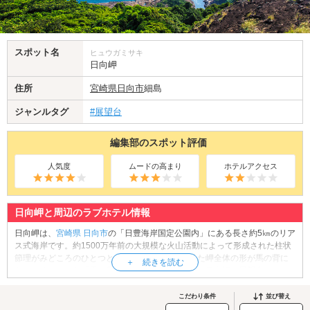
スポット名
ヒュウガミサキ
日向岬
住所
宮崎県
日向市
細島
ジャンルタグ
#展望台
編集部のスポット評価
人気度
ムードの高まり
ホテルアクセス
日向岬と周辺のラブホテル情報
日向岬は、
宮崎県
日向市
の「日豊海岸国定公園内」にある長さ約5㎞のリア
ス式海岸です。約1500万年前の大規模な火山活動によって形成された柱状
節理がみどころのひとつとなっており、海から見た岬全体の形が馬の背に
似ていることから「馬ヶ背」とも呼ばれています。日向岬の展望台から太
平洋の大パノラマを堪能してみませんか？2022年には展望スペース「馬ヶ
背展望所(スケルッチャ！)」がガラス張りにリニューアルされ、海へせり出
こだわり条件
並び替え
した部分からは、スリル満点の断崖絶壁を見下ろすことが出来ます。近く