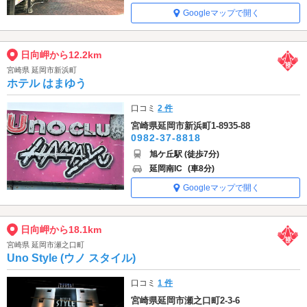
Googleマップで開く
日向岬から12.2km
宮崎県 延岡市新浜町
ホテル はまゆう
口コミ
2 件
宮崎県延岡市新浜町1-8935-88
0982-37-8818
旭ケ丘駅 (徒歩7分)
延岡南IC
(車8分)
Googleマップで開く
日向岬から18.1km
宮崎県 延岡市瀬之口町
Uno Style (ウノ スタイル)
口コミ
1 件
宮崎県延岡市瀬之口町2-3-6