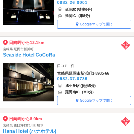
0982-26-0001
延岡駅 (徒歩6分)
延岡IC
(車8分)
Googleマップで開く
日向岬から12.1km
宮崎県 延岡市新浜町
Seaside Hotel CoCoRa
口コミ - 件
宮崎県延岡市新浜町1-8935-66
0982-37-0739
旭ケ丘駅 (徒歩5分)
延岡南IC
(車9分)
Googleマップで開く
日向岬から8.0km
宮崎県 東臼杵郡門川町加草
Hana Hotel (ハナホテル)