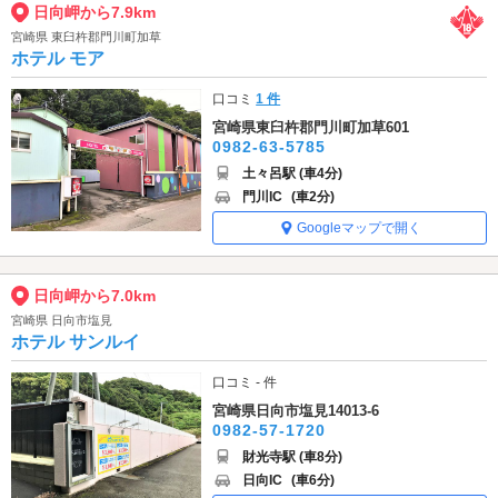
日向岬から7.9km
宮崎県 東臼杵郡門川町加草
ホテル モア
口コミ
1 件
宮崎県東臼杵郡門川町加草601
0982-63-5785
土々呂駅 (車4分)
門川IC
(車2分)
Googleマップで開く
日向岬から7.0km
宮崎県 日向市塩見
ホテル サンルイ
口コミ - 件
宮崎県日向市塩見14013-6
0982-57-1720
財光寺駅 (車8分)
日向IC
(車6分)