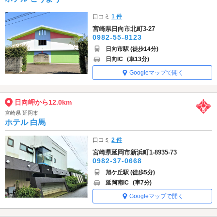
口コミ
1 件
宮崎県日向市北町3-27
0982-55-8123
日向市駅 (徒歩14分)
日向IC
(車13分)
Googleマップで開く
日向岬から12.0km
宮崎県 延岡市
ホテル 白馬
口コミ
2 件
宮崎県延岡市新浜町1-8935-73
0982-37-0668
旭ケ丘駅 (徒歩5分)
延岡南IC
(車7分)
Googleマップで開く