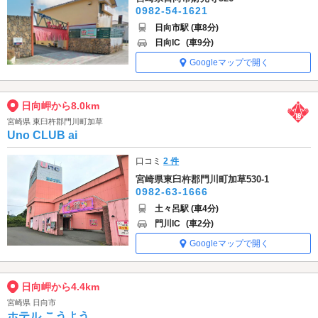
0982-54-1621
日向市駅 (車8分)
日向IC
(車9分)
Googleマップで開く
日向岬から8.0km
宮崎県 東臼杵郡門川町加草
Uno CLUB ai
口コミ
2 件
宮崎県東臼杵郡門川町加草530-1
0982-63-1666
土々呂駅 (車4分)
門川IC
(車2分)
Googleマップで開く
日向岬から4.4km
宮崎県 日向市
ホテル こうよう