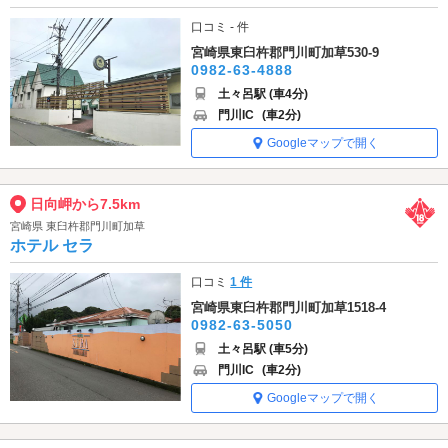
口コミ - 件
宮崎県東臼杵郡門川町加草530-9
0982-63-4888
土々呂駅 (車4分)
門川IC
(車2分)
Googleマップで開く
日向岬から7.5km
宮崎県 東臼杵郡門川町加草
ホテル セラ
口コミ
1 件
宮崎県東臼杵郡門川町加草1518-4
0982-63-5050
土々呂駅 (車5分)
門川IC
(車2分)
Googleマップで開く