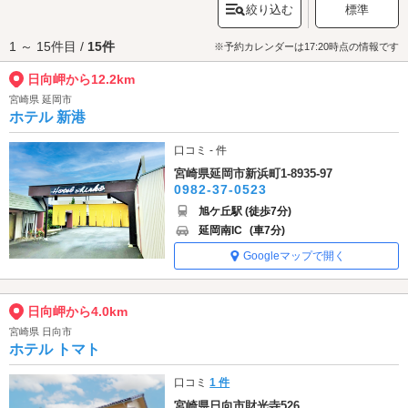
絞り込む
標準
には、十字に割けた岩場が特徴的な「
願いが叶うクルスの海
」があり、こ
ちらも人気スポットとなっています。
1 ～ 15件目 /
15件
日向岬へは、
日向エリアのラブホテル
からもアクセスが便利です。
※予約カレンダーは17:20時点の情報です
日向岬から12.2km
宮崎県 延岡市
ホテル 新港
口コミ - 件
宮崎県延岡市新浜町1-8935-97
0982-37-0523
旭ケ丘駅 (徒歩7分)
延岡南IC
(車7分)
Googleマップで開く
日向岬から4.0km
宮崎県 日向市
ホテル トマト
口コミ
1 件
宮崎県日向市財光寺526