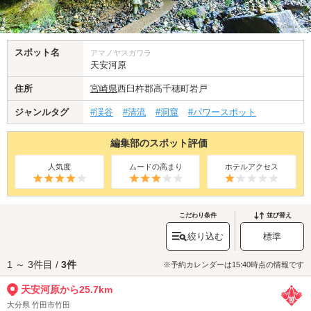
スポット名
アマノヤスガワラ
天安河原
住所
宮崎県
西臼杵郡高千穂町岩戸
ジャンルタグ
#渓谷
#清流
#洞窟
#パワースポット
編集部のスポット評価
人気度
ムードの高まり
ホテルアクセス
こだわり条件
並び替え
絞り込む
標準
1 ～ 3件目 /
3件
※予約カレンダーは15:40時点の情報です
天安河原から25.7km
大分県 竹田市竹田