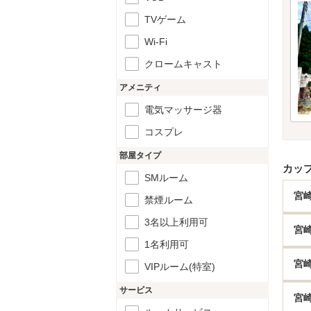
TVゲーム
Wi-Fi
クロームキャスト
アメニティ
電気マッサージ器
コスプレ
部屋タイプ
カッ
SMルーム
宮
禁煙ルーム
3名以上利用可
宮
1名利用可
宮
VIPルーム(特室)
サービス
宮