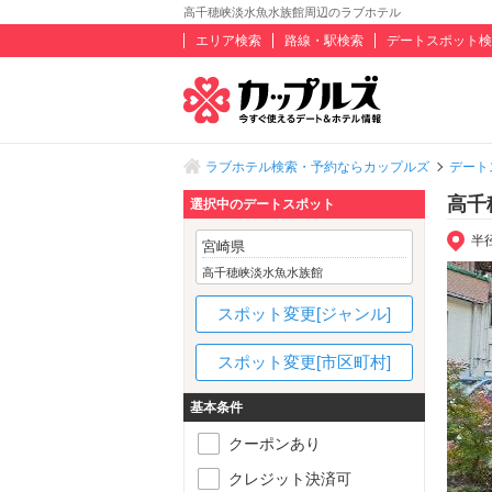
高千穂峡淡水魚水族館周辺のラブホテル
エリア検索
路線・駅検索
デートスポット検
ラブホテル検索・予約ならカップルズ
デート
高千
選択中のデートスポット
半
宮崎県
高千穂峡淡水魚水族館
スポット変更[ジャンル]
スポット変更[市区町村]
基本条件
クーポンあり
クレジット決済可