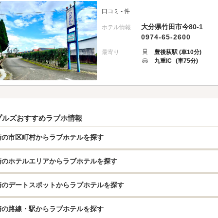
口コミ - 件
大分県竹田市今80-1
ホテル情報
0974-65-2600
最寄り
豊後荻駅 (車10分)
九重IC
(車75分)
プルズおすすめラブホ情報
崎の市区町村からラブホテルを探す
崎のホテルエリアからラブホテルを探す
崎のデートスポットからラブホテルを探す
崎の路線・駅からラブホテルを探す