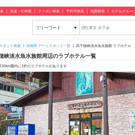
索
高速・IC検索
クーポン検索
予約可検索
地図検索
ホテルグルー
フリーワード
スポット検索
宮崎県 デートスポット一覧
高千穂峡淡水魚水族館 ラブホテル
穂峡淡水魚水族館周辺のラブホテル一覧
径30km圏内に1軒のラブホテルがあります