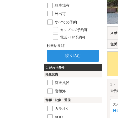
駐車場有
外出可
すべての予約
カップルズ予約可
スポ
電話・HP予約可
住所
1
検索結果
件
こだわり条件
部屋設備
露天風呂
1 ～
岩盤浴
※予
音響・映像・通信
大
カラオケ
H
VOD