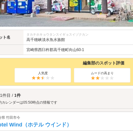
タカチホキョウタンスイギョスイゾクカン
ット名
高千穂峡淡水魚水族館
宮崎県
西臼杵郡高千穂町向山60-1
編集部のスポット評価
人気度
ムードの高まり
 1件目 /
1件
約カレンダーは05:50時点の情報です
分県 竹田市今
otel Wind（ホテル ウインド）