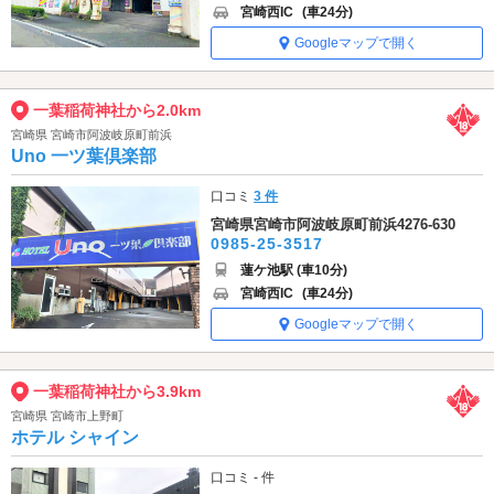
宮崎西IC
(車24分)
Googleマップで開く
一葉稲荷神社から2.0km
宮崎県 宮崎市阿波岐原町前浜
Uno 一ツ葉倶楽部
口コミ
3 件
宮崎県宮崎市阿波岐原町前浜4276-630
0985-25-3517
蓮ケ池駅 (車10分)
宮崎西IC
(車24分)
Googleマップで開く
一葉稲荷神社から3.9km
宮崎県 宮崎市上野町
ホテル シャイン
口コミ - 件