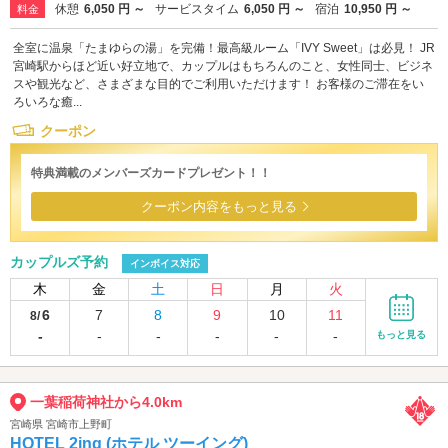
休憩
6,050 円 ～
サービスタイム
6,050 円 ～
宿泊
10,950 円 ～
料金
全室に温泉「たまゆらの湯」を完備！最高級ルーム「IVY Sweet」は必見！ JR
宮崎駅からほど近い好立地で、カップルはもちろんのこと、女性同士、ビジネ
スや観光など、さまざまな目的でご利用いただけます！ お客様のご滞在をい
ろいろな癒...
クーポン
特典満載のメンバーズカードプレゼント！！
クーポン内容をもっと見る
カップルズ予約
インボイス対応
木
金
土
日
月
火
6
7
8
9
10
11
8/
-
-
-
-
-
-
もっと見る
一葉稲荷神社から4.0km
宮崎県 宮崎市上野町
HOTEL 2ing (ホテル ツーイング)