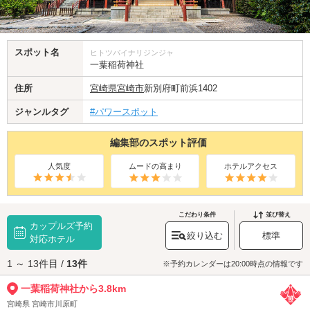
スポット名
ヒトツバイナリジンジャ
一葉稲荷神社
住所
宮崎県
宮崎市
新別府町前浜1402
ジャンルタグ
#パワースポット
編集部のスポット評価
人気度
ムードの高まり
ホテルアクセス
こだわり条件
並び替え
カップルズ予約
絞り込む
標準
対応ホテル
1 ～ 13件目 /
13件
※予約カレンダーは20:00時点の情報です
一葉稲荷神社から3.8km
宮崎県 宮崎市川原町