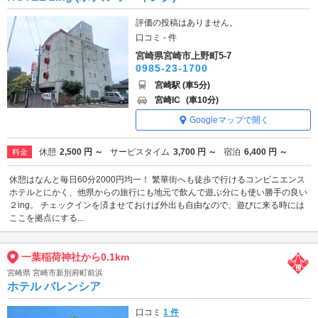
評価の投稿はありません。
口コミ - 件
宮崎県宮崎市上野町5-7
0985-23-1700
宮崎駅 (車5分)
宮崎IC
(車10分)
Googleマップで開く
休憩
2,500 円 ～
サービスタイム
3,700 円 ～
宿泊
6,400 円 ～
料金
休憩はなんと毎日60分2000円均一！ 繁華街へも徒歩で行けるコンビニエンス
ホテルとにかく、他県からの旅行にも地元で飲んで遊ぶ分にも使い勝手の良い
２ing。 チェックインを済ませておけば外出も自由なので、遊びに来る時には
ここを拠点にする...
一葉稲荷神社から0.1km
宮崎県 宮崎市新別府町前浜
ホテル バレンシア
口コミ
1 件