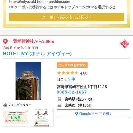
https://miyazaki-hotel-sunshine.com
HPクーポンに移行するにはホテルトップページのHPを選択すると...
クーポン内容をもっと見る
一葉稲荷神社から3.6km
宮崎県 宮崎市松山1丁目
HOTEL IVY (ホテル アイヴィー)
カップルズおすすめ
5つ星のうち4.5
4.60
口コミ
5 件
宮崎県宮崎市松山1丁目12-18
0985-32-1667
宮崎駅 (徒歩20分)
宮崎IC
(車13分)
フォトギャラリー
Googleマップで開く