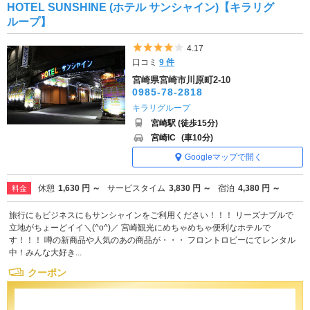
HOTEL SUNSHINE (ホテル サンシャイン)【キラリグ
ループ】
5つ星のうち4
4.17
口コミ
9 件
宮崎県宮崎市川原町2-10
0985-78-2818
キラリグループ
宮崎駅 (徒歩15分)
宮崎IC
(車10分)
Googleマップで開く
休憩
1,630 円 ～
サービスタイム
3,830 円 ～
宿泊
4,380 円 ～
料金
旅行にもビジネスにもサンシャインをご利用ください！！！ リーズナブルで
立地がちょーどイイ＼(^o^)／ 宮崎観光にめちゃめちゃ便利なホテルで
す！！！ 噂の新商品や人気のあの商品が・・・ フロントロビーにてレンタル
中！みんな大好き...
クーポン