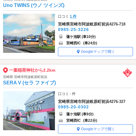
Uno TWINS (ウノ ツインズ)
口コミ
1 件
宮崎県宮崎市阿波岐原町前浜4276-718
0985-25-3226
蓮ケ池駅 (車10分)
宮崎西IC
(車24分)
Googleマップで開く
一葉稲荷神社から2.2km
宮崎県 宮崎市阿波岐原町前浜
SERA V (セラ ファイブ)
口コミ - 件
宮崎県宮崎市阿波岐原町前浜4276-327
0985-20-0302
蓮ケ池駅 (車9分)
宮崎西IC
(車22分)
Googleマップで開く